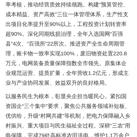
率考核，推动经营质效持续领跑。构建“预算管控、
成本精益、资产高效”三位一体管理体系，生产性支
出项目化率提升至90%以上，工程投资计划转资率
超90%。深化同期线损治理，全年入选国网“百强
县”4次、“百强所”22所次。推进资产全生命周期管
理，账卡物一致率实现100%，废旧物资处置220.8
万元，电网装备质量保障指数全市领先。原集体企
业规范运营、提质扩量，全年营收1.2亿元，形成主
业与产业协同发展、效益双升的良好格局。
以服务民生为根本，彰显央企担当暖民心。紧扣国
资国企“三个集中”要求，聚焦公共服务领域补短板、
优供给，升级“村网共建”等机制，把电力保障融入乡
村振兴、重大项目与民生福祉全过程。深耕“三农”用
电保障，完成79处高标准农田送电，维护1.1万余户