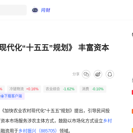
现代化“十五五”规划》 丰富资本
分享
1%
冷链物流
+0.16%
农业综合
-1.62%
消费
-0.10%
会
下载客户端
《加快农业农村现代化“
十五五
”规划》提出，引导民间投
富资本市场服务涉农主体方式，鼓励以市场化方式设立
乡村
债融资
用于
乡村振兴（885705）
领域。