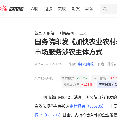
A股
港股
美股
期货
基金
首页
财经
财经要闻
正文
国务院印发《加快农业农村
市场服务涉农主体方式
2026-06-02 22:02:28
来源：
中国证券报
作者：
杨梓岩
文章提及标的
乡村振兴
-0.17%
人工智能
+0.4
新能源汽车
+1.18%
查看股票机
中国政府
网6月2
日
消息，
国务院日
前印发的
资依法规范有序投入
乡村振兴（885705）
，丰
振兴（885705）
基金，支持符合条件的企业
发