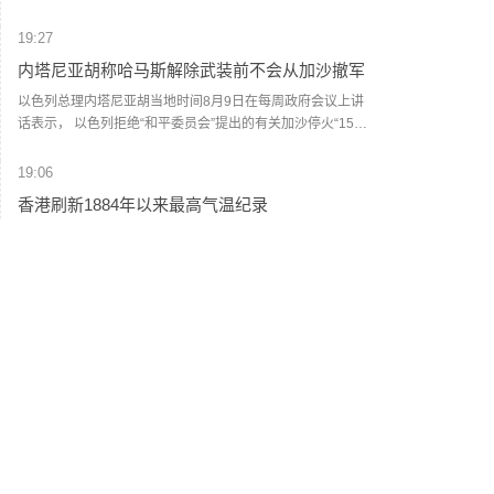
穆杰塔巴·哈梅内伊在该委员会的代表。(央视新闻)
19:27
内塔尼亚胡称哈马斯解除武装前不会从加沙撤军
以色列总理内塔尼亚胡当地时间8月9日在每周政府会议上讲
话表示， 以色列拒绝“和平委员会”提出的有关加沙停火“15点
方案”，在巴勒斯坦伊斯兰抵抗运动（哈马斯）彻底解除武装
前，以军不会从加沙地带撤退，并强调在其任内绝不允许建
19:06
立巴勒斯坦国，也绝不允许伊朗拥有核武器。(央视新闻)
香港刷新1884年以来最高气温纪录
香港天文台9日表示，截至当日15时30分，天文台录得最高气
温36.9度，是1884年有记录以来香港的最高气温。上水录得
最高气温39.8度，是天文台自设置自动气象站以来在香港境
内录得的最高纪录。天文台表示，台风“白海豚”的外围下沉气
19:04
流正为广东带来普遍晴朗及极端酷热的天气。未来一两日持
国家海洋预报台继续发布海浪红色警报
续极端酷热，部分地区气温达37度或以上。（央视新闻）
记者从自然资源部获悉，今天（9日）16时，国家海洋预报台
继续发布海浪红色警报。预计8月9日下午到10日下午，东海
将出现7到12米的狂浪到狂涛区，近海海域海浪预警级别为橙
色；浙江近岸海域将出现5到8米的巨浪到狂浪，该近岸海域
18:56
海浪预警级别为红色，上海、福建北部近岸海域将出现3到5
伊朗最高领袖与总统会谈
米的大浪到巨浪，该近岸海域海浪预警级别为橙色，江苏南