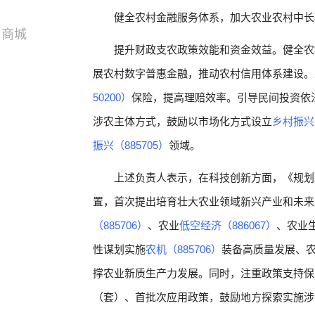
健全农村金融服务体系，加大农业农村中长
商城
提升财政支农政策效能和资金效益。健全农
展农村数字普惠金融，推动农村信用体系建设。
50200）
保险，提高理赔效率。引导民间投资依
涉农主体方式，鼓励以市场化方式设立
乡村振兴（
振兴（885705）
领域。
上述负责人表示，在科技创新方面，《规划
置，首次提出培育壮大农业领域新兴产业和未来
（885706）
、农业
低空经济（886067）
、农业
性谋划实施
农机（885706）
装备高质量发展、农
撑农业新质生产力发展。同时，注重政策支持保
（套）、首批次应用政策，鼓励地方探索实施涉