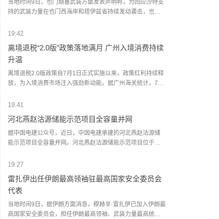
当地时间9日，也门胡塞武装方面发表声明称，为回应沙特支
击，港口设施被严重破坏。一些港口工作人员被困，但尚未
持的武装力量在也门西海岸和塔伊兹省持续发动袭击，也门
有人员伤亡的报告。(新华社)
胡塞武装当天对沙特支持的武装力量在摩卡地区的军事集结
和武器库发动了一次“大规模、高强度”军事行动。声明称，此
19:42
次行动使用大量弹道导弹和无人机，目标包括沙特支持的武
离境退税“2.0版”政策落地满月 广州入境消费持续
装力量在摩卡地区的军事集结人员及武器仓库。声明称，袭
升温
击“命中准确”，造成相关武器装备大范围损毁，并导致数十人
死伤，其中包括沙特人员。声明还称，也门胡塞武装将继续
离境退税2.0版政策自7月1日正式实施以来，政策红利持续释
监视和跟踪沙特支持的武装力量的军事调动和人员集结，并
放，为入境消费市场注入强劲新动能。据广州海关统计，7月
对相关目标实施“精准、直接”的打击。(央视新闻)
1日至8月8日，广州白云机场海关已验放境外旅客离境退税申
请单约1.9万份，申请单金额约1亿元，同比分别增长约5倍、
19:41
1.5倍。据统计，今年1至7月，广州白云机场海关累计验放境
河北燕赵沽源储能示范项目全容量并网
外旅客离境退税申请单超8.9万份，申请单金额超4.86亿元，
同比分别增长7.5倍、1.4倍。(人民财讯)
据中国电建公众号，近日，中国电建承建的河北燕赵沽源储
能示范项目全容量并网。河北燕赵沽源储能示范项目位于张
家口市沽源县西辛营乡，采用了先进的300兆瓦/600兆瓦时磷
酸铁锂储能系统，共安装48组6.25兆瓦/12.5兆瓦时储能单
19:27
元，配套建设了一座220千伏升压站及相关电气附属设施。
雷扎伊出任伊朗最高领袖驻最高国家安全委员会
(人民财讯)
代表
当地时间9日，据伊朗方面消息，穆赫辛·雷扎伊已加入伊朗最
高国家安全委员会，担任伊朗最高领袖、武装力量最高统帅