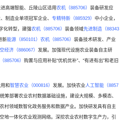
推进高端智能、丘陵山区适用
农机（885706）
装备研发应
业、制造业单项冠军企业、
专精特新（885929）
中小企业，
字化转型，建强
农机（885706）
装备领域
先进制造（88343
进新
能源（850101）
农机（885706）
装备技术研发、产业
空经济（886067）
发展。加强现代设施农业装备自主研
（885706）
购置与应用补贴“优机优补”、“有进有出”和老旧
运用和
智慧农业（000816）
发展。加快农业
人工智能（8857
统筹部署农业农村数据基础设施，建设大规模、多模态、
农村领域数智化政务服务和数据产业。加快研发具有自主
空地一体化农业观测网络。深挖农业农村数字生产力，引