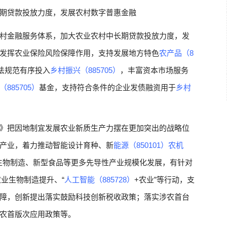
期贷款投放力度，发展农村数字普惠金融
村金融服务体系，加大农业农村中长期贷款投放力度，发
发挥农业保险风险保障作用，支持发展地方特色
农产品（8
法规范有序投入
乡村振兴（885705）
，丰富资本市场服务
885705）
基金，支持符合条件的企业发债融资用于
乡村
》把因地制宜发展农业新质生产力摆在更加突出的战略位
产业，着力推动智能设计育种、新
能源（850101）
农机
生物制造、新型食品等更多先导性产业规模化发展，有针对
业生物制造提升、“
人工智能（885728）
+农业”等行动，支
障，创新提出落实鼓励科技创新税收政策；落实涉农首台
农首版次应用政策等。