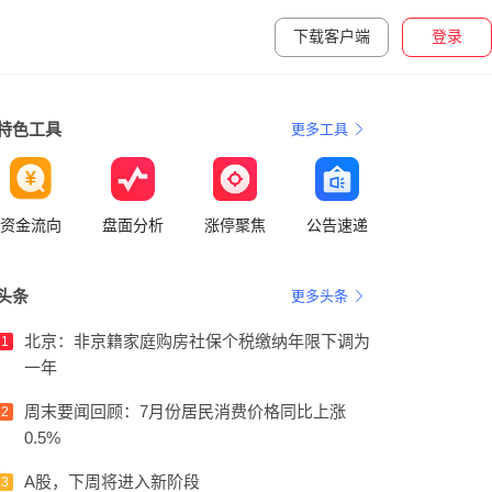
下载客户端
登录
特色工具
更多工具
资金流向
盘面分析
涨停聚焦
公告速递
头条
更多头条
北京：非京籍家庭购房社保个税缴纳年限下调为
1
一年
周末要闻回顾：7月份居民消费价格同比上涨
2
0.5%
A股，下周将进入新阶段
3