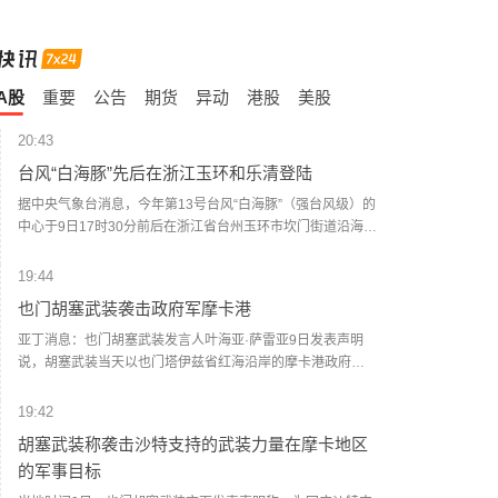
A股
重要
公告
期货
异动
港股
美股
20:43
台风“白海豚”先后在浙江玉环和乐清登陆
据中央气象台消息，今年第13号台风“白海豚”（强台风级）的
中心于9日17时30分前后在浙江省台州玉环市坎门街道沿海登
陆，登陆时中心附近最大风力有14级（42米/秒），中心最低
气压为945百帕。登陆玉环后，“白海豚”（台风级）的中心于
19:44
9日18时40分前后在温州乐清市翁垟街道沿海二次登陆。 浙
也门胡塞武装袭击政府军摩卡港
江省气象台提醒，台风“白海豚”登陆后将贯穿浙江，强风暴雨
范围广、影响时间长，可能引发山洪、地质灾害、中小河流
亚丁消息：也门胡塞武装发言人叶海亚·萨雷亚9日发表声明
洪水和城市积涝等次生灾害，需全力做好台风灾害防御。(新
说，胡塞武装当天以也门塔伊兹省红海沿岸的摩卡港政府军
华社)
集结点和武器库为目标，动用大量弹道导弹和无人机发动了
大规模攻击。 据也门政府媒体9日援引摩卡港负责人阿卜杜勒
19:42
马利克·沙拉比的话报道说，袭击波及港口内的民用设施。防
胡塞武装称袭击沙特支持的武装力量在摩卡地区
空部队在摩卡上空拦截了胡塞武装的无人机。 社交媒体上流
的军事目标
传的视频画面显示，遭袭现场浓烟滚滚。 一名摩卡当地官员
告诉新华社记者，该港口遭到弹道导弹和无人机的猛烈攻