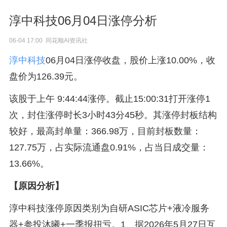
淳中科技06月04日涨停分析
06-04 17:00 同花顺AI资讯社
淳中科技
06月04日涨停收盘，股价上涨10.00%，收
盘价为126.39元。
该股于上午 9:44:44涨停。截止15:00:31打开涨停1
次，封住涨停时长3小时43分45秒。其涨停封板结构
较好，最高封单量：366.98万，目前封板数量：
127.75万，占实际流通盘0.91%，占当日成交量：
13.66%。
【原因分析】
淳中科技涨停原因类别为自研ASIC芯片+液冷服务
器+参投沐曦+一季报扭亏。1、据2026年5月27日互