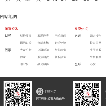
网站地图
频道资讯
投资热点
财经
必读
财经要闻
宏观经济
产经新闻
四大报刊
国际财经
金融市场
财经评论
投资日历
股票
大盘分析
公司新闻
行业频道
牛叉诊股
独家
股指期货
新股频道
限售解禁
全球
创业板
融资融券
港股
扫描添加
同花顺财经官方微信号