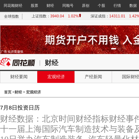
同花顺财经
股票
财经
同顺号
原创
个股
行情
数据
财经
财经要闻
宏观经济
产经新闻
国际财
首页
>
财经
>
宏观经济
7月8日投资日历
财经数据：北京时间财经指标财经事
十一届上海国际汽车制造技术与装备及