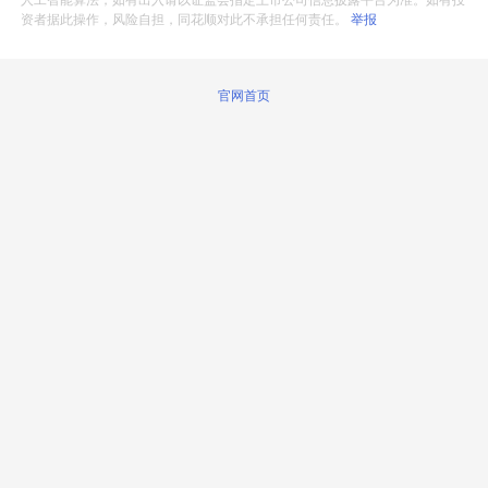
人工智能算法，如有出入请以证监会指定上市公司信息披露平台为准。如有投
资者据此操作，风险自担，同花顺对此不承担任何责任。
举报
官网首页