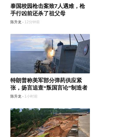
泰国校园枪击案致7人遇难，枪
手行凶前还杀了祖父母
陈升龙
·
12分钟前
特朗普称美军部分弹药供应紧
张，扬言追查“叛国言论”制造者
陈升龙
·
1小时前