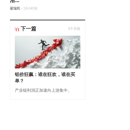
沿...
翟瑞民
·
19小时前
下一篇
3个月前
铝价狂飙：谁在狂欢，谁在买
单？
产业链利润正加速向上游集中。