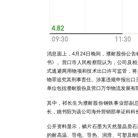
消息面上，4月24日晚间，濮耐股份公
书》。营口市人民检察院认为，公司及相
式逃避两用物项和技术出口许可监管，将
物罪追究其刑事责任。
涉案
违规申报出口天
单位包括濮耐股份及营口万华物流发展有
其中，
祁长生为
濮耐股份钢铁事业部副
长，
姚书阳
为该公司海外营销部单证科科
公开资料显示，
鳞片石墨为天然显晶质石
的耐高温、导电、导热、润滑、可塑及耐