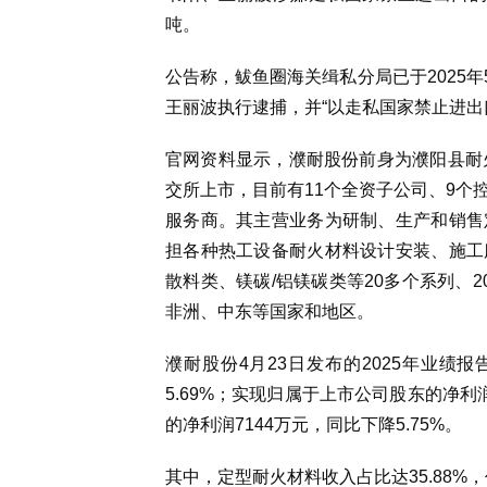
吨。
公告称，
鲅鱼圈海关缉私分局已于2025年
王丽波执行逮捕
，
并“以走私国家禁止进出
官网资料显示，濮耐股份前身为濮阳县耐火材
交所上市，目前有11个全资子公司、9个
服务商。
其
主营业务为研制、生产和销售
担各种热工设备耐火材料设计安装、施工
散料类、镁碳/铝镁碳类等20多个系列、
非洲、中东等国家和地区。
濮耐股份
4月23日
发布
的
2025年业绩报
5.69%；实现归属于上市公司股东的净利润
的净利润7144万元，同比下降5.75%。
其中，定型耐火材料收入占比达35.88%