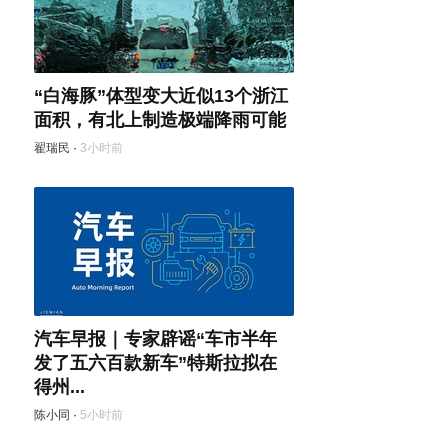
“白海豚”体型变大近似13个浙江
面积，有北上制造极端降雨可能
翟瑞民
·
3小时前
汽车早报｜专家辟谣“车市半年
发了五六百款新车”特斯拉拟在
得州...
陈小同
·
5小时前