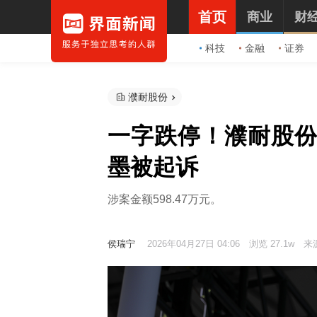
首页
商业
财
科技
金融
证券
濮耐股份
一字跌停！濮耐股份
墨被起诉
涉案金额598.47万元。
侯瑞宁
2026年04月27日 04:06
浏览 27.1w
来