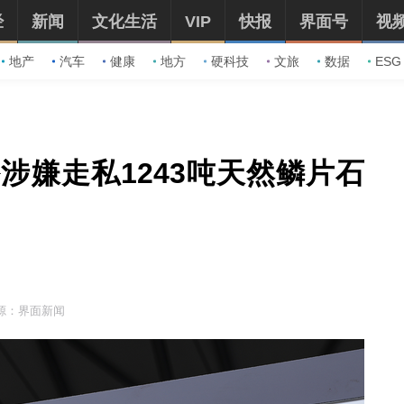
经
新闻
文化生活
VIP
快报
界面号
视
地产
汽车
健康
地方
硬科技
文旅
数据
ESG
涉嫌走私1243吨天然鳞片石
源：界面新闻