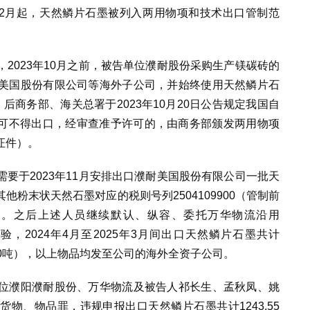
年12月起，天然鳞片石墨被列入两用物项和技术出口管制范
，
2023
年
10
月之前，被告单位濮耐
股份采购生产镁碳砖的
美国股份有限公司等海外子公司，并始终使用天然鳞片石
口。后商务部、海关总署于2023年10月20日公告规定我国自
经许可不得出口，经审查准予许可的，由商务部颁发两用物项
证件）。
要于2023年11月安排出口濮耐美国股份有限公司一批天
粉末状天然石墨对应的税则号列2504109900（管制前
口。之后上述人员继续默认、纵容、委托万华物流沿用
查验，2024年4月至2025年3月间出口天然鳞片石墨共计
0.80吨），以上物品均发至公司的海外全资子公司。
位濮阳濮耐股份、万华物流及被告人祁长生、孟秋凤、姚
物、物品罪，违规申报出口天然鳞片石墨共计1243.55