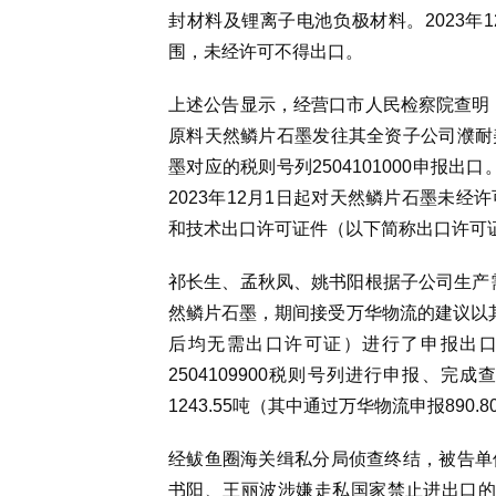
封材料及锂离子电池负极材料。
2023
围，未经许可不得出口。
上述公告显示，经营口市人民检察院查明
原料天然鳞片石墨发往其全资子公司濮耐
墨对应的税则号列2504101000申报出
2023年12月1日起对天然鳞片石墨未
和技术出口许可证件（以下简称出口许可
祁长生、孟秋凤、姚书阳根据子公司生产需
然鳞片石墨，期间接受万华物流的建议以其他
后均无需出口许可证）进行了申报出
2504109900税则号列进行申报、完成
1243.55吨（其中通过万华物流申报89
经鲅鱼圈海关缉私分局侦查终结，被告单
书阳、王丽波涉嫌走私国家禁止进出口的货