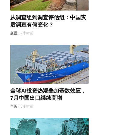
从调查组到调查评估组：中国灾
后调查有何变化？
赵孟
·
2小时前
全球AI投资热潮叠加基数效应，
7月中国出口继续高增
辛圆
·
3小时前