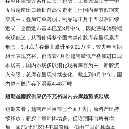
存整体呈现先累库后去库趋势，主要原因在于一季
度虽越南出口数据自高位走弱，但国内春节假期贯
穿其中，叠加订单薄弱，制品端正月十五以后陆续
返岗，全面返市基本已至3月中旬，因此整体消费端
表现低迷，从而使得整个国内越南胶库存呈现累库
形态，3月底库存最高攀升至9.21万吨，较去年同期
相比表现充裕。但随着4月份越南胶低产叠加进口成
本居高，国内市场多以消化现有库存为主，新胶流
入有限，总库存呈现持续去化。截止到6月中旬，国
内越南胶库存下滑至4.48万吨。
短期越南胶供应仍不充裕国内去库趋势或延续
短期来看，越南产区目前已全面开割，原料产出持
续释放，新胶上量环比增多。但近期降雨略有增
加，南部/北部区域干旱缓解。但由于当前越南本土