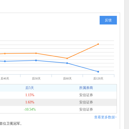
反馈
后40天
后50天
后60天
后120天
后5天
所属券商
1.15%
安信证券
1.63%
安信证券
-10.54%
安信证券
查看更多数据>
业首位卫冕冠军。