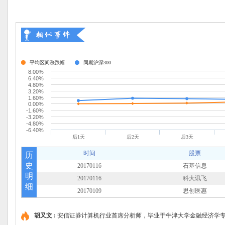
平均区间涨跌幅
同期沪深300
8.00%
6.40%
4.80%
3.20%
1.60%
0.00%
-1.60%
-3.20%
-4.80%
-6.40%
后1天
后2天
后3天
时间
股票
历
史
20170116
石基信息
明
20170116
科大讯飞
细
20170109
思创医惠
胡又文 :
安信证券计算机行业首席分析师，毕业于牛津大学金融经济学专业