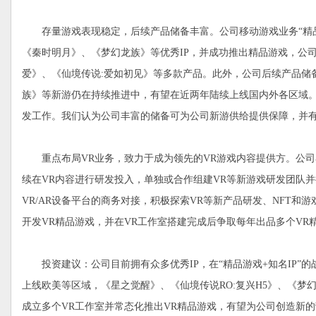
存量游戏表现稳定，后续产品储备丰富。公司移动游戏业务“精品研
《秦时明月》、《梦幻龙族》等优秀IP，并成功推出精品游戏，公
爱》、《仙境传说:爱如初见》等多款产品。此外，公司后续产品储备
族》等新游仍在持续推进中，有望在近两年陆续上线国内外各区域。在
发工作。我们认为公司丰富的储备可为公司新游供给提供保障，并
重点布局VR业务，致力于成为领先的VR游戏内容提供方。公司看
续在VR内容进行研发投入，单独或合作组建VR等新游戏研发团队
VR/AR设备平台的商务对接，积极探索VR等新产品研发、NFT
开发VR精品游戏，并在VR工作室搭建完成后争取每年出品多个VR
投资建议：公司目前拥有众多优秀IP，在“精品游戏+知名IP”的
上线欧美等区域，《星之觉醒》、《仙境传说RO:复兴H5》、《梦
成立多个VR工作室并常态化推出VR精品游戏，有望为公司创造新