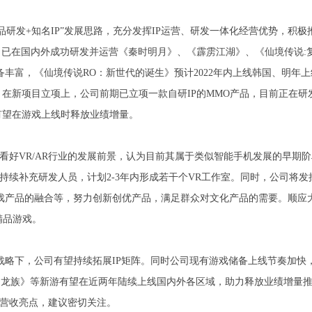
发+知名IP”发展思路，充分发挥IP运营、研发一体化经营优势，积极推
司已在国内外成功研发并运营《秦时明月》、《霹雳江湖》、《仙境传说:复
丰富，《仙境传说RO：新世代的诞生》预计2022年内上线韩国、明年上
新项目立项上，公司前期已立项一款自研IP的MMO产品，目前正在研发
有望在游戏上线时释放业绩增量。
好VR/AR行业的发展前景，认为目前其属于类似智能手机发展的早期阶
并持续补充研发人员，计划2-3年内形成若干个VR工作室。同时，公司将
和游戏产品的融合等，努力创新创优产品，满足群众对文化产品的需要。顺应
精品游戏。
战略下，公司有望持续拓展IP矩阵。同时公司现有游戏储备上线节奏加快，
幻龙族》等新游有望在近两年陆续上线国内外各区域，助力释放业绩增量推
的营收亮点，建议密切关注。