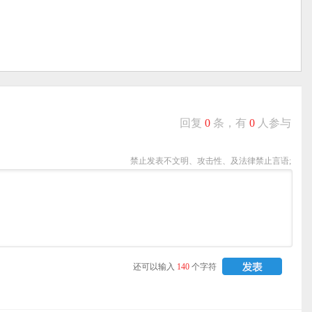
回复
0
条，有
0
人参与
禁止发表不文明、攻击性、及法律禁止言语;
还可以输入
140
个字符