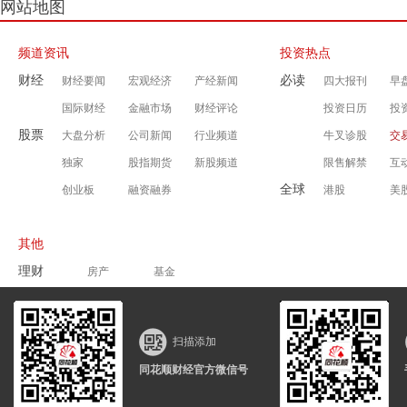
网站地图
频道资讯
投资热点
财经
必读
财经要闻
宏观经济
产经新闻
四大报刊
早
国际财经
金融市场
财经评论
投资日历
投
股票
大盘分析
公司新闻
行业频道
牛叉诊股
交
独家
股指期货
新股频道
限售解禁
互
全球
创业板
融资融券
港股
美
其他
理财
房产
基金
同顺号
T策略
视角
期货
期货开户
期货训练营
期货APP
扫描添加
其他
网上商城
股民学校
量化回测
同花顺财经官方微信号
私募之家
银柿财经
企洞察