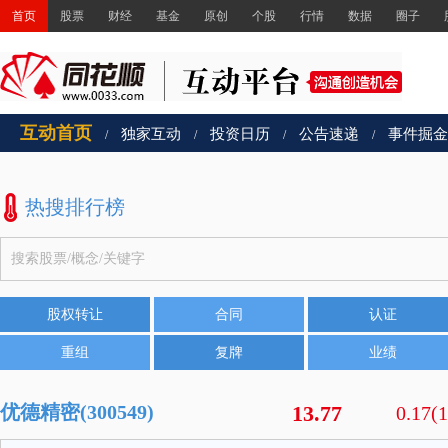
首页
股票
财经
基金
原创
个股
行情
数据
圈子
互动首页
独家互动
投资日历
公告速递
事件掘金
/
/
/
/
热搜排行榜
股权转让
合同
认证
重组
复牌
业绩
优德精密(300549)
13.77
0.17(