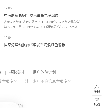
方案”，在巴勒斯坦伊斯兰抵抗运动（哈马斯）彻底解除武装
前，以军不会从加沙地带撤退，并强调在其任内绝不允许建
19:06
立巴勒斯坦国，也绝不允许伊朗拥有核武器。(央视新闻)
香港刷新1884年以来最高气温纪录
香港天文台9日表示，截至当日15时30分，天文台录得最高气
温36.9度，是1884年有记录以来香港的最高气温。上水录得
最高气温39.8度，是天文台自设置自动气象站以来在香港境
内录得的最高纪录。天文台表示，台风“白海豚”的外围下沉气
19:04
流正为广东带来普遍晴朗及极端酷热的天气。未来一两日持
国家海洋预报台继续发布海浪红色警报
续极端酷热，部分地区气温达37度或以上。（央视新闻）
记者从自然资源部获悉，今天（9日）16时，国家海洋预报台
继续发布海浪红色警报。预计8月9日下午到10日下午，东海
将出现7到12米的狂浪到狂涛区，近海海域海浪预警级别为橙
色；浙江近岸海域将出现5到8米的巨浪到狂浪，该近岸海域
18:56
海浪预警级别为红色，上海、福建北部近岸海域将出现3到5
接
招聘英才
用户体验计划
伊朗最高领袖与总统会谈
米的大浪到巨浪，该近岸海域海浪预警级别为橙色，江苏南
部近岸海域将出现3到4米的大浪到巨浪，福建南部近岸海域
荐举报专区
据伊朗塔斯尼姆通讯社今天（8月9日）报道，伊朗总统佩泽
涉青少年不良信息举报专区
将出现2到3.5米的中浪到大浪，该近岸海域海浪预警级别为
希齐扬与伊朗最高领袖、武装力量最高统帅穆杰塔巴·哈梅内
黄色。提醒在上述海域作业的船只注意安全，沿海各有关单
伊举行会谈。双方就伊朗当前经济和军事等问题交换意见，
举报
位提前采取防浪避浪措施。（央视新闻）
重点讨论保障民众基本生活需求、当前冲突局势及未来形
18:42
势、军事领域最新进展，以及本币、外汇和能源资源的筹措
伊朗陆军司令：将对任何敌对行动作出坚决回应
反馈
与使用管理等问题。双方还就伊朗与外国开展经济合作等议
：ZX0050）