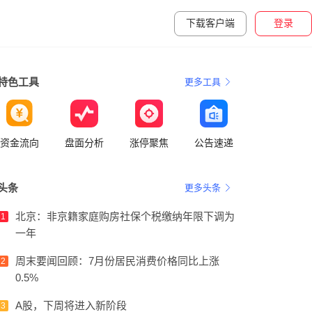
下载客户端
登录
特色工具
更多工具
资金流向
盘面分析
涨停聚焦
公告速递
头条
更多头条
北京：非京籍家庭购房社保个税缴纳年限下调为
1
一年
周末要闻回顾：7月份居民消费价格同比上涨
2
0.5%
A股，下周将进入新阶段
3