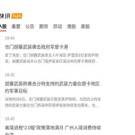
A股
重要
公告
期货
异动
港股
美股
19:44
也门胡塞武装袭击政府军摩卡港
亚丁消息：也门胡塞武装发言人叶海亚·萨雷亚9日发表声明
说，胡塞武装当天以也门塔伊兹省红海沿岸的摩卡港政府军
集结点和武器库为目标，动用大量弹道导弹和无人机发动了
大规模攻击。 据也门政府媒体9日援引摩卡港负责人阿卜杜勒
19:42
马利克·沙拉比的话报道说，袭击波及港口内的民用设施。防
胡塞武装称袭击沙特支持的武装力量在摩卡地区
空部队在摩卡上空拦截了胡塞武装的无人机。 社交媒体上流
的军事目标
传的视频画面显示，遭袭现场浓烟滚滚。 一名摩卡当地官员
告诉新华社记者，该港口遭到弹道导弹和无人机的猛烈攻
当地时间9日，也门胡塞武装方面发表声明称，为回应沙特支
击，港口设施被严重破坏。一些港口工作人员被困，但尚未
持的武装力量在也门西海岸和塔伊兹省持续发动袭击，也门
有人员伤亡的报告。(新华社)
胡塞武装当天对沙特支持的武装力量在摩卡地区的军事集结
和武器库发动了一次“大规模、高强度”军事行动。声明称，此
19:42
次行动使用大量弹道导弹和无人机，目标包括沙特支持的武
离境退税“2.0版”政策落地满月 广州入境消费持续
装力量在摩卡地区的军事集结人员及武器仓库。声明称，袭
升温