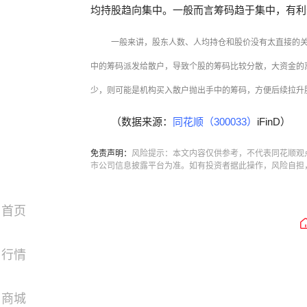
均持股趋向集中。一般而言筹码趋于集中，有利
一般来讲，股东人数、人均持仓和股价没有太直接的
中的筹码派发给散户，导致个股的筹码比较分散，大资金的
少，则可能是机构买入散户抛出手中的筹码，方便后续拉升
（数据来源：
同花顺（300033）
iFinD）
免责声明：
风险提示：本文内容仅供参考，不代表同花顺观
市公司信息披露平台为准。如有投资者据此操作，风险自担
首页
行情
商城