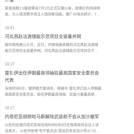
击“命中准确”，造成相关武器装备大范围损毁，并导致数十人
死伤，其中包括沙特人员。声明还称，也门胡塞武装将继续
离境退税2.0版政策自7月1日正式实施以来，政策红利持续释
监视和跟踪沙特支持的武装力量的军事调动和人员集结，并
放，为入境消费市场注入强劲新动能。据广州海关统计，7月
对相关目标实施“精准、直接”的打击。(央视新闻)
1日至8月8日，广州白云机场海关已验放境外旅客离境退税申
请单约1.9万份，申请单金额约1亿元，同比分别增长约5倍、
19:41
1.5倍。据统计，今年1至7月，广州白云机场海关累计验放境
河北燕赵沽源储能示范项目全容量并网
外旅客离境退税申请单超8.9万份，申请单金额超4.86亿元，
同比分别增长7.5倍、1.4倍。(人民财讯)
据中国电建公众号，近日，中国电建承建的河北燕赵沽源储
能示范项目全容量并网。河北燕赵沽源储能示范项目位于张
家口市沽源县西辛营乡，采用了先进的300兆瓦/600兆瓦时磷
酸铁锂储能系统，共安装48组6.25兆瓦/12.5兆瓦时储能单
19:27
元，配套建设了一座220千伏升压站及相关电气附属设施。
雷扎伊出任伊朗最高领袖驻最高国家安全委员会
(人民财讯)
代表
当地时间9日，据伊朗方面消息，穆赫辛·雷扎伊已加入伊朗最
高国家安全委员会，担任伊朗最高领袖、武装力量最高统帅
穆杰塔巴·哈梅内伊在该委员会的代表。(央视新闻)
19:27
内塔尼亚胡称哈马斯解除武装前不会从加沙撤军
以色列总理内塔尼亚胡当地时间8月9日在每周政府会议上讲
话表示， 以色列拒绝“和平委员会”提出的有关加沙停火“15点