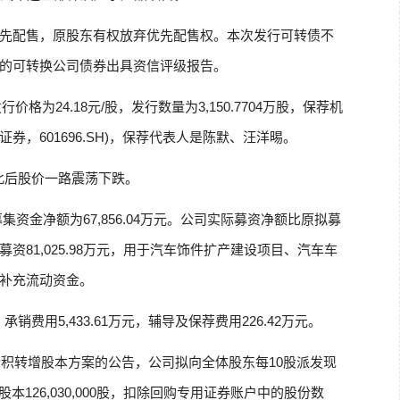
先配售，原股东有权放弃优先配售权。本次发行可转债不
的可转换公司债券出具资信评级报告。
价格为24.18元/股，发行数量为3,150.7704万股，保荐机
券，601696.SH)，保荐代表人是陈默、汪洋晹。
，此后股价一路震荡下跌。
募集资金净额为67,856.04万元。公司实际募资净额比原拟募
募资81,025.98万元，用于汽车饰件扩产建设项目、汽车车
补充流动资金。
，承销费用5,433.61万元，辅导及保荐费用226.42万元。
公积转增股本方案的公告，公司拟向全体股东每10股派发现
股本126,030,000股，扣除回购专用证券账户中的股份数