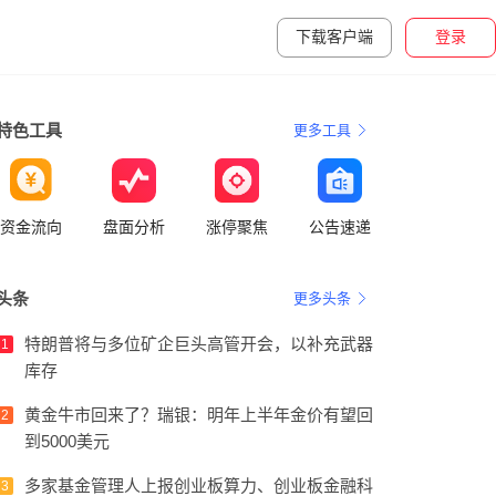
下载客户端
登录
特色工具
更多工具
资金流向
盘面分析
涨停聚焦
公告速递
头条
更多头条
特朗普将与多位矿企巨头高管开会，以补充武器
1
库存
黄金牛市回来了？瑞银：明年上半年金价有望回
2
到5000美元
多家基金管理人上报创业板算力、创业板金融科
3