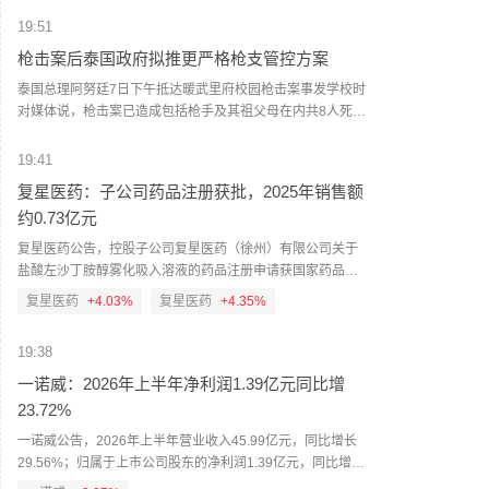
基础设施与能源Token工厂模式。
19:51
枪击案后泰国政府拟推更严格枪支管控方案
泰国总理阿努廷7日下午抵达暖武里府校园枪击案事发学校时
对媒体说，枪击案已造成包括枪手及其祖父母在内共8人死
亡，政府将推进更严格枪支管控措施。 阿努廷表示，政府拟
提议一项新的枪支管控方案来限制公众携带枪支，“相关部门
19:41
必须加强监管枪支持有情况，除执行公务，无论是政府官员
复星医药：子公司药品注册获批，2025年销售额
还是普通民众，不得携枪支进入公共场所”。 泰国媒体报道
约0.73亿元
说，枪手是一名14岁初中生，一直与祖父母同住。7日上午，
他正常前往学校上课，上午10时左右开始射击。校园里的遇
复星医药公告，控股子公司复星医药（徐州）有限公司关于
难者包括3名学校工作人员和2名教师，枪手已自杀身亡。枪
盐酸左沙丁胺醇雾化吸入溶液的药品注册申请获国家药品监
手用于作案的手枪系其祖父合法拥有。他在前往学校作案
督管理局批准，获批适应症为治疗或预防成人及6岁以上儿童
复星医药
+4.03%
复星医药
+4.35%
前，先在家中枪杀了其祖父母。 据报道，枪手的祖父母对其
可逆性气道阻塞性疾病引起的支气管痉挛。该药品为化学药
在学习方面管教严格。枪手的朋友证实，“他最近压力很大，
品3类，上市许可持有人/生产企业为复星医药（徐州）有限公
还曾在社交媒体上发布所使用枪支的照片”。此外，泰警方在
19:38
司。截至2026年6月，本集团针对该药品累计研发投入约为人
调查时，在枪手电脑里发现他曾搜索并研究过美国的一起校
民币566万元（未经审计）；2025年该药品中国境内销售额
一诺威：2026年上半年净利润1.39亿元同比增
园枪击案。(新华社)
约0.73亿元。
23.72%
一诺威公告，2026年上半年营业收入45.99亿元，同比增长
29.56%；归属于上市公司股东的净利润1.39亿元，同比增长
23.72%；扣非净利润1.32亿元，同比增长26.82%。报告期