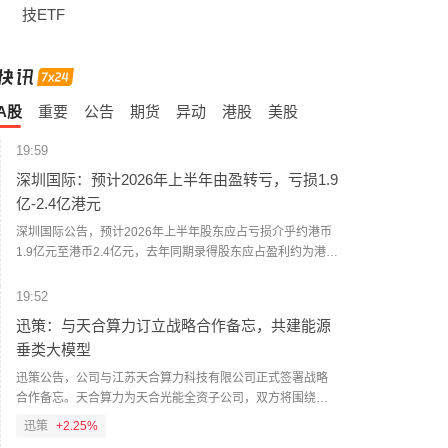
技ETF
A股
重要
公告
期货
异动
港股
美股
19:59
深圳国际：预计2026年上半年由盈转亏，亏损1.9
亿-2.4亿港元
深圳国际公告，预计2026年上半年股东应占亏损介乎约港币
1.9亿元至港币2.4亿元，去年同期录得股东应占盈利约为港币
4.9亿元。主要受投资物业公允价值变动损失、联营公司由盈
转亏及暂无土地整备开发利润等因素影响。
19:52
迅策：与天合算力订立战略合作备忘，共建能源
垂类大模型
迅策公告，公司与江苏天合算力科技有限公司正式签署战略
合作备忘。天合算力为天合光能全资子公司，双方将围绕能
源垂类大模型、数据资产化、算电协同与算力配合、及Token
迅策
+2.25%
工厂商业化等方向展开合作，共同探索AI与能源融合下的数据