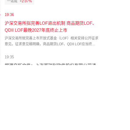
一诺威
+2.07%
内未进行权益分派。
19:36
沪深交易所拟完善LOF退出机制 商品期货LOF、
QDII LOF最晚2027年底终止上市
沪深交易所就完善上市开放式基金（LOF）相关安排公开征求
意见。征求意见稿明确，商品期货LOF、QDII LOF应当终止
上市，并设置一年以上过渡期，最晚于2027年12月31日前终
止上市；连续60个交易日每日场内资产净值均低于1000万元
19:35
的LOF，也应终止上市。对于小规模LOF，连续40个交易日
据港交所文件：上海哥瑞利软件股份有限公司通
低于1000万元即需逐日发布风险提示。据业内人士测算，预
过港交所上市聆讯
计可能涉及退市的LOF约125只，场内规模合计约260亿元。
(财联社)
据港交所文件：上海哥瑞利软件股份有限公司通过港交所上
市聆讯。
19:34
赤峰黄金：暂停运营老挝勐康稀土项目
赤峰黄金公告，公司于2025年3月25日完成收购赤厦矿业
90%股权，其运营的老挝勐康稀土项目尚处试生产阶段。经
审慎研究评估，为响应并严格遵守稀土资源开发相关政策要