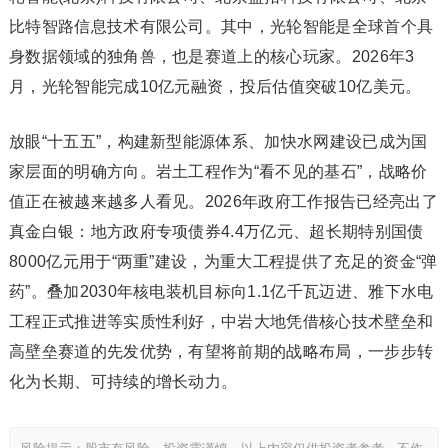
比特智路信息技术有限公司。其中，光轮智能是全球首个具
身数据领域的独角兽，也是赛道上的核心玩家。2026年3
月，光轮智能完成10亿元融资，投后估值突破10亿美元。
放眼“十五五”，构建新型能源体系、加快水网建设已成为国
家层面的明确方向。岩土工程作为“看不见的基石”，战略价
值正在被越来越多人看见。2026年政府工作报告已经亮出了
真金白银：地方政府专项债券4.4万亿元、超长期特别国债
8000亿元用于“两重”建设，为重大工程提供了充足的资金“弹
药”。叠加2030年核电装机目标向1.1亿千瓦迈进、雅下水电
工程正式推进等实质性利好，中岩大地凭借核心技术壁垒和
高壁垒赛道的先发优势，有望将前期的战略布局，一步步转
化为长期、可持续的增长动力。