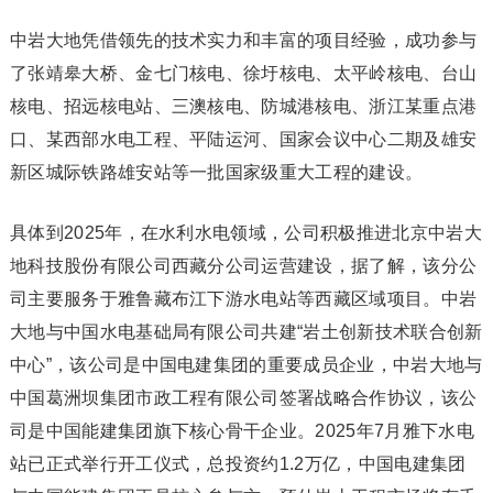
中岩大地凭借领先的技术实力和丰富的项目经验，成功参与
了张靖皋大桥、金七门核电、徐圩核电、太平岭核电、台山
核电、招远核电站、三澳核电、防城港核电、浙江某重点港
口、某西部水电工程、平陆运河、国家会议中心二期及雄安
新区城际铁路雄安站等一批国家级重大工程的建设。
具体到2025年，在水利水电领域，公司积极推进北京中岩大
地科技股份有限公司西藏分公司运营建设，据了解，该分公
司主要服务于雅鲁藏布江下游水电站等西藏区域项目。中岩
大地与中国水电基础局有限公司共建“岩土创新技术联合创新
中心”，该公司是中国电建集团的重要成员企业，中岩大地与
中国葛洲坝集团市政工程有限公司签署战略合作协议，该公
司是中国能建集团旗下核心骨干企业。2025年7月雅下水电
站已正式举行开工仪式，总投资约1.2万亿，中国电建集团