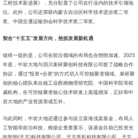
工程技术新进展》，充分彰显了公司在行业内的技术引领地
位。此外，公司还荣获内蒙古自治区科学技术进步奖二等
奖、中国交通运输协会科学技术奖二等奖。
契合“十五五”发展方向，抢抓发展新机遇
值得一提的是，公司在前沿领域的布局也在悄悄加速。2025
年底，中岩大地与四川束研聚创科技有限公司签了战略合作
协议，通过“投资+合资”的方式切入可控核聚变领域。束研聚
创的核心团队来自核工业西南物理研究院、中国科学院等权
威机构，在可控核聚变核心技术研发上底蕴很深，正好和中
岩大地的产业资源形成互补。
与此同时，中岩大地还通过参与设立富海浅棠基金，布局人
工智能等前沿科技。根据企查查显示，该基金目前已投资光
轮智能(北京)科技有限公司、北京盘拓科技有限公司、北京