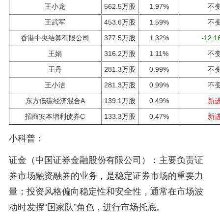
王小龙
562.5万股
1.97%
不
王武军
453.6万股
1.59%
不
香港中央结算有限公司
377.5万股
1.32%
-12.
王娟
316.2万股
1.11%
不
王丹
281.3万股
0.99%
不
王小洁
281.3万股
0.99%
不
东方低碳经济混合A
139.1万股
0.49%
新
招商安本增利债券C
133.3万股
0.47%
新
小科普：
证金（中国证券金融股份有限公司）：主要负责证
券市场融资融券的业务，是稳定证券市场的重要力
量；投资风格偏向稳定性和安全性，通常在市场波
动时发挥“国家队”角色，进行市场托底。