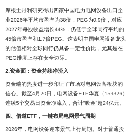
摩根士丹利研究得出四家中国电力电网设备出口企
业2026年平均市盈率为38倍，PEG为0.9倍，对应
2027年每股收益增长44%，仍低于全球同行平均的
45倍市盈率和1.7倍PEG。这表明中国电网设备龙头
的估值相对全球同行仍具备一定性价比，尤其是在
PEG维度上存在安全边际。
2.资金面：资金持续净流入
资金端的热度进一步印证了市场对电网设备板块的
信心。截至4月20日，电网设备ETF华夏（159326）
连续5个交易日资金净流入，合计“吸金”超24亿元。
四、借道ETF，一键布局电网景气周期
2026年，电网设备迎来景气上行周期。对于普通投