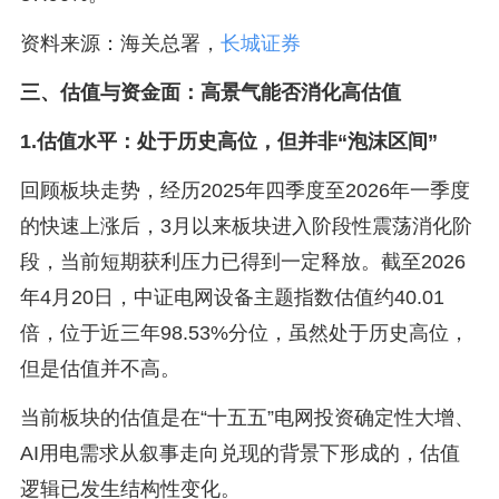
资料来源：海关总署，
长城证券
三、估值与资金面：高景气能否消化高估值
1.估值水平：处于历史高位，但并非“泡沫区间”
回顾板块走势，经历2025年四季度至2026年一季度
的快速上涨后，3月以来板块进入阶段性震荡消化阶
段，当前短期获利压力已得到一定释放。截至2026
年4月20日，中证电网设备主题指数估值约40.01
倍，位于近三年98.53%分位，虽然处于历史高位，
但是估值并不高。
当前板块的估值是在“十五五”电网投资确定性大增、
AI用电需求从叙事走向兑现的背景下形成的，估值
逻辑已发生结构性变化。