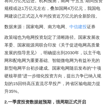
将向万亿元迈进。机构预测，南网“十五五”期间投资
规模或达1万亿元左右，叠加国网4万亿元，我国电
网建设已正式迈入年均投资近万亿元的全新阶段。
数据来源：国家电网、南方电网、
中信建投
证券
政策端也为电网投资划定了清晰路径。国家发展改
革委、国家能源局联合印发《关于促进电网高质量
发展的指导意见》，明确提出到2030年，以主干电
网和配电网为重要基础、智能微电网为有益补充的
新型电网平台初步建成。国家电网随后发布的“十项
硬核举措”进一步细化投资方向，提出力争已纳入规
划的15回特高压直流尽早投产，跨省区输电能力提
升35%。
2.一季度投资数据超预期，强周期正式开启