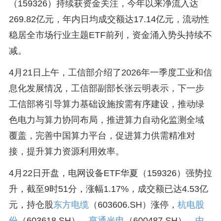
（159326）持续获资金关注，今年以来净流入达
269.82亿元，年内日均成交额达17.14亿元，流动性
稳居全市场行业主题ETF前列，资金涌入势头持续不
减。
4月21日上午，工信部介绍了2026年一季度工业和信
息化发展情况，工信部副部长张云明表示，下一步
工信部将引导算力基础设施按需有序建设，推动绿
色电力与算力协同布局，推进算力自动化监测全域
覆盖，完善中国算力平台，促进算力供需精准对
接，提升算力资源利用效率。
4月22日开盘，电网设备ETF华夏（159326）强势拉
升，截至9时51分，涨幅1.17%，成交额已达4.53亿
元，持仓股
东方电缆
（603606.SH）涨停，
杭电股
份
（603618.SH）、
亨通光电
（600487.SH）、
中