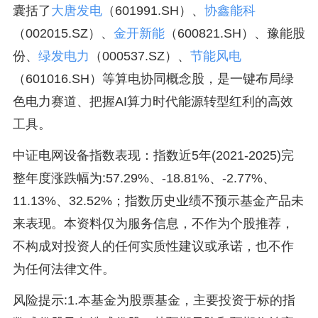
囊括了
大唐发电
（601991.SH）、
协鑫能科
（002015.SZ）、
金开新能
（600821.SH）、豫能股
份、
绿发电力
（000537.SZ）、
节能风电
（601016.SH）等算电协同概念股，是一键布局绿
色电力赛道、把握AI算力时代能源转型红利的高效
工具。
中证电网设备指数表现：指数近5年(2021-2025)完
整年度涨跌幅为:57.29%、-18.81%、-2.77%、
11.13%、32.52%；指数历史业绩不预示基金产品未
来表现。本资料仅为服务信息，不作为个股推荐，
不构成对投资人的任何实质性建议或承诺，也不作
为任何法律文件。
风险提示:1.本基金为股票基金，主要投资于标的指