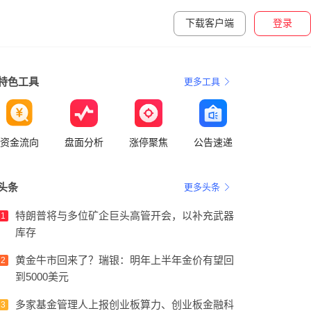
下载客户端
登录
特色工具
更多工具
资金流向
盘面分析
涨停聚焦
公告速递
头条
更多头条
特朗普将与多位矿企巨头高管开会，以补充武器
1
库存
黄金牛市回来了？瑞银：明年上半年金价有望回
2
到5000美元
多家基金管理人上报创业板算力、创业板金融科
3