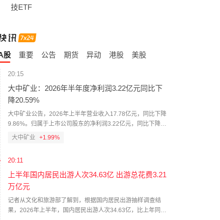
技ETF
A股
重要
公告
期货
异动
港股
美股
20:15
大中矿业：2026年半年度净利润3.22亿元同比下
降20.59%
大中矿业公告，2026年上半年营业收入17.78亿元，同比下降
9.86%。归属于上市公司股东的净利润3.22亿元，同比下降
20.59%。归属于上市公司股东的扣除非经常性损益的净利润
大中矿业
+1.99%
2.95亿元，同比下降26.20%。公司计划不派发现金红利，不
送红股，不以公积金转增股本。
20:11
上半年国内居民出游人次34.63亿 出游总花费3.21
万亿元
记者从文化和旅游部了解到，根据国内居民出游抽样调查结
果，2026年上半年，国内居民出游人次34.63亿，比上年同期