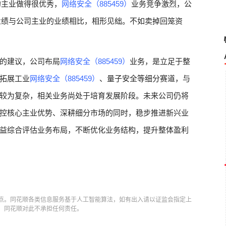
的主业做得很优秀，
网络安全（885459）
业务竞争激烈，公
业绩与公司主业的业绩相比，相形见绌。不如卖掉回笼资
的建议，公司布局
网络安全（885459）
业务，是立足于整
拓展工业
网络安全（885459）
、量子安全等细分赛道，与
较为复杂，相关业务尚处于培育发展阶段。未来公司仍将
控核心主业优势、深耕细分市场的同时，稳步推进新兴业
益综合评估业务布局，不断优化业务结构，提升整体盈利
点。同花顺各类信息服务基于人工智能算法，如有出入请以证监会指定上
，同花顺对此不承担任何责任。