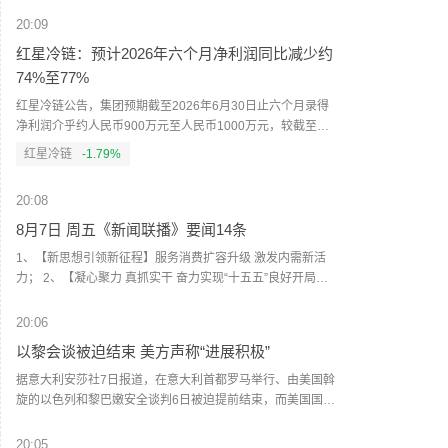
增加1.78亿，同比增长5.4%。其中：城镇居民国内出游人次
25.94亿，同比增长5.8%；农村居民国内出游人次8.69亿，同
20:09
比增长4.3%。分季度看，一季度国内居民出游人次19.01亿，
红星冷链：预计2026年六个月净利润同比减少约
同比增长6.0%；二季度国内居民出游人次15.62亿，同比增长
74%至77%
4.8%。2026年上半年，国内居民出游总花费3.21万亿元，比
上年增加0.06万亿元，同比增长2.0%。其中，城镇居民出游
红星冷链公告，集团预期截至2026年6月30日止六个月录得
花费2.66万亿元，同比增长2.2%；农村居民出游花费0.56万
净利润介乎约人民币900万元至人民币1000万元，较截至
亿元，同比增长0.6%。（央视新闻）
2025年6月30日止六个月的净利润约人民币3970万元减少约
红星冷链
-1.79%
74%至77%。董事会认为预期跌幅主要归因于宏观经济压力
及行业去库存、战略支援措施及汇兑亏损。
20:08
8月7日 周五《新闻联播》要闻14条
1、【新思想引领新征程】服务消费扩容升级 激发内需新活
力； 2、【凝心聚力 真抓实干 奋力实现“十五五”良好开局】
抢占制高点 上海培育未来产业新模式； 3、今年前7个月我国
货物贸易进出口超30万亿元； 4、大面积单产提升持续加力
20:06
夯实秋粮稳产基础； 5、上半年新能源重卡销量再创新高；
以黎会谈被迫结束 美方声称“进展积极”
6、7月末我国外汇储备规模34188亿美元； 7、7月份中国仓
储指数继续扩张； 8、全国公平竞争审查专项行动取得阶段性
据意大利安莎社7日报道，在意大利首都罗马举行、由美国斡
成果； 9、日本民众集会反对高市政权危险动向 俄外交部敦
旋的以色列和黎巴嫩安全谈判6日被迫提前结束，而美国国务
促日本政府铭记历史 坚持和平道路； 10、伊朗称拟禁止敌对
院声称“会谈富有成效”。 本轮谈判4日在美国驻意大利使馆开
方通行霍尔木兹海峡 美总统称某些类型弹药的供应略微紧
始举行，为期3天，重点讨论两国边境安全安排以及落实6月
20:05