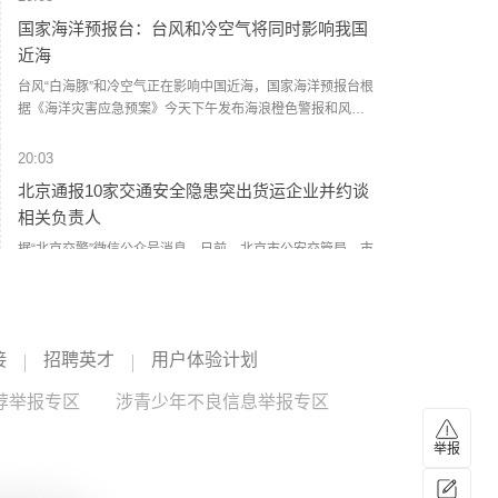
张； 11、半数美受访者称对伊行动破坏中东稳定； 12、沙特
底在美国华盛顿达成的框架协议，以黎双方均派出技术代表
国家海洋预报台：台风和冷空气将同时影响我国
指责胡塞武装袭击沙特南部地区； 13、日本二季度干预汇市
团参加。报道说，由于黎巴嫩南部局势升级，最后一日的会
近海
未改日元贬值趋势； 14、欧洲旱情持续 运输业工业受冲击。
谈被迫提前结束。 报道引用美国国务院发言人的话称，此轮
（央视新闻）
会谈已结束，在技术和专家层面“富有成效”，双方在推进和扩
台风“白海豚”和冷空气正在影响中国近海，国家海洋预报台根
大“试点区域”撤军行动进程所须采取措施上“更加接近达成一
据《海洋灾害应急预案》今天下午发布海浪橙色警报和风暴
致”。 “试点区域”机制源于今年6月黎巴嫩、以色列和美国达成
潮黄色警报。请在上述海域作业的船只注意安全，沿海各有
的三方协议。根据协议设想，以军将从黎南部部分地区撤
关单位提前采取防浪避浪措施。同时，冷空气正在影响渤海
20:03
出，由黎巴嫩军队接管当地安全事务。 以军近日继续对黎南
海域，国家海洋预报台根据《海洋灾害应急预案》今天下午
北京通报10家交通安全隐患突出货运企业并约谈
部发动空袭，称此举是回应两名以军士兵遇袭身亡事件，并
发布了风暴潮黄色警报。请沿海政府及相关部门按照职责做
将袭击归咎于黎巴嫩真主党。以方表示，只有在得到伊朗支
相关负责人
好防御风暴潮的应急准备工作；组织各类船只回港避风，做
持的黎巴嫩真主党解除武装后，才会从相关地区撤军。(新华
好养殖水产设施和养殖渔排的维护、加固等防御措施；加强
据“北京交警”微信公众号消息，日前，北京市公安交管局、市
社)
沿海海堤、水闸等设施的巡查，薄弱地区和危险地区的海堤
交通委、市城市管理委、市应急局等多部门联合召开通报约
及时加固除险。（新华社）
谈会，通报全市10家交通安全隐患突出货运企业，并对相关
企业负责人进行约谈。会上通报了北京鸿昇兴业商贸有限公
20:01
司、北京市朝阳区环境卫生服务中心第二清洁车辆场、北京
民调：半数美国人认为美军行动将破坏中东稳定
接
招聘英才
用户体验计划
恒运鸿途运输有限公司、北京金地顺平商贸有限公司、北京
顺兴弘建筑工程有限公司、北京雪艳道路运输有限公司、北
一项由路透社和益普索集团联合开展的美国网络民调显示，
荐举报专区
涉青少年不良信息举报专区
京紫喆建筑工程有限公司、北京祥字通达科技有限公司、北
半数受访者认为未来一年美国对伊朗的军事行动将破坏中东
京国鑫昌达建筑工程有限公司、北京安捷永泰运输有限公司
地区稳定，仅17%的受访者认为美国军事行动将使该地区更
交通违法多发和亡人事故情况，其中2家隐患突出企业作了整
举报
加稳定。此外，共和党支持者对于美伊战事的看法存在分
20:00
改发言。随后，市公安交管局、市交通委、市城市管理委、
歧。由于霍尔木兹海峡遭封锁，约58%的受访者预计汽油价
寒武纪：2026年上半年净利润23.11亿元，同比增
市应急局联合对涉及企业负责人进行约谈，分别围绕2026年
格将进一步上涨。（央视新闻）