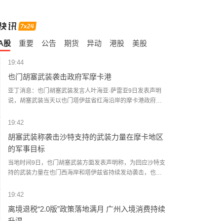
A股
重要
公告
期货
异动
港股
美股
19:44
也门胡塞武装袭击政府军摩卡港
亚丁消息：也门胡塞武装发言人叶海亚·萨雷亚9日发表声明
说，胡塞武装当天以也门塔伊兹省红海沿岸的摩卡港政府军
集结点和武器库为目标，动用大量弹道导弹和无人机发动了
大规模攻击。 据也门政府媒体9日援引摩卡港负责人阿卜杜勒
19:42
马利克·沙拉比的话报道说，袭击波及港口内的民用设施。防
胡塞武装称袭击沙特支持的武装力量在摩卡地区
空部队在摩卡上空拦截了胡塞武装的无人机。 社交媒体上流
的军事目标
传的视频画面显示，遭袭现场浓烟滚滚。 一名摩卡当地官员
告诉新华社记者，该港口遭到弹道导弹和无人机的猛烈攻
当地时间9日，也门胡塞武装方面发表声明称，为回应沙特支
击，港口设施被严重破坏。一些港口工作人员被困，但尚未
持的武装力量在也门西海岸和塔伊兹省持续发动袭击，也门
有人员伤亡的报告。(新华社)
胡塞武装当天对沙特支持的武装力量在摩卡地区的军事集结
和武器库发动了一次“大规模、高强度”军事行动。声明称，此
19:42
次行动使用大量弹道导弹和无人机，目标包括沙特支持的武
离境退税“2.0版”政策落地满月 广州入境消费持续
装力量在摩卡地区的军事集结人员及武器仓库。声明称，袭
升温