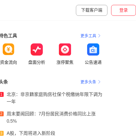
下载客户端
登录
特色工具
更多工具
资金流向
盘面分析
涨停聚焦
公告速递
头条
更多头条
北京：非京籍家庭购房社保个税缴纳年限下调为
1
一年
周末要闻回顾：7月份居民消费价格同比上涨
2
0.5%
A股，下周将进入新阶段
3