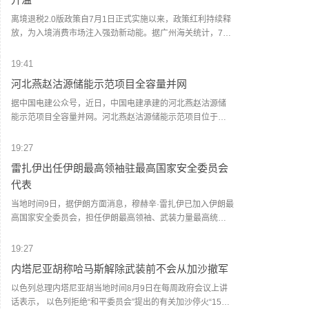
击“命中准确”，造成相关武器装备大范围损毁，并导致数十人
死伤，其中包括沙特人员。声明还称，也门胡塞武装将继续
离境退税2.0版政策自7月1日正式实施以来，政策红利持续释
监视和跟踪沙特支持的武装力量的军事调动和人员集结，并
放，为入境消费市场注入强劲新动能。据广州海关统计，7月
对相关目标实施“精准、直接”的打击。(央视新闻)
1日至8月8日，广州白云机场海关已验放境外旅客离境退税申
请单约1.9万份，申请单金额约1亿元，同比分别增长约5倍、
19:41
1.5倍。据统计，今年1至7月，广州白云机场海关累计验放境
河北燕赵沽源储能示范项目全容量并网
外旅客离境退税申请单超8.9万份，申请单金额超4.86亿元，
同比分别增长7.5倍、1.4倍。(人民财讯)
据中国电建公众号，近日，中国电建承建的河北燕赵沽源储
能示范项目全容量并网。河北燕赵沽源储能示范项目位于张
家口市沽源县西辛营乡，采用了先进的300兆瓦/600兆瓦时磷
酸铁锂储能系统，共安装48组6.25兆瓦/12.5兆瓦时储能单
19:27
元，配套建设了一座220千伏升压站及相关电气附属设施。
雷扎伊出任伊朗最高领袖驻最高国家安全委员会
(人民财讯)
代表
当地时间9日，据伊朗方面消息，穆赫辛·雷扎伊已加入伊朗最
高国家安全委员会，担任伊朗最高领袖、武装力量最高统帅
穆杰塔巴·哈梅内伊在该委员会的代表。(央视新闻)
19:27
内塔尼亚胡称哈马斯解除武装前不会从加沙撤军
以色列总理内塔尼亚胡当地时间8月9日在每周政府会议上讲
话表示， 以色列拒绝“和平委员会”提出的有关加沙停火“15点