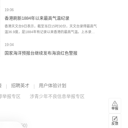
方案”，在巴勒斯坦伊斯兰抵抗运动（哈马斯）彻底解除武装
前，以军不会从加沙地带撤退，并强调在其任内绝不允许建
19:06
立巴勒斯坦国，也绝不允许伊朗拥有核武器。(央视新闻)
香港刷新1884年以来最高气温纪录
香港天文台9日表示，截至当日15时30分，天文台录得最高气
温36.9度，是1884年有记录以来香港的最高气温。上水录得
最高气温39.8度，是天文台自设置自动气象站以来在香港境
内录得的最高纪录。天文台表示，台风“白海豚”的外围下沉气
19:04
流正为广东带来普遍晴朗及极端酷热的天气。未来一两日持
国家海洋预报台继续发布海浪红色警报
续极端酷热，部分地区气温达37度或以上。（央视新闻）
记者从自然资源部获悉，今天（9日）16时，国家海洋预报台
继续发布海浪红色警报。预计8月9日下午到10日下午，东海
将出现7到12米的狂浪到狂涛区，近海海域海浪预警级别为橙
色；浙江近岸海域将出现5到8米的巨浪到狂浪，该近岸海域
18:56
海浪预警级别为红色，上海、福建北部近岸海域将出现3到5
接
招聘英才
用户体验计划
伊朗最高领袖与总统会谈
米的大浪到巨浪，该近岸海域海浪预警级别为橙色，江苏南
部近岸海域将出现3到4米的大浪到巨浪，福建南部近岸海域
荐举报专区
据伊朗塔斯尼姆通讯社今天（8月9日）报道，伊朗总统佩泽
涉青少年不良信息举报专区
将出现2到3.5米的中浪到大浪，该近岸海域海浪预警级别为
希齐扬与伊朗最高领袖、武装力量最高统帅穆杰塔巴·哈梅内
黄色。提醒在上述海域作业的船只注意安全，沿海各有关单
伊举行会谈。双方就伊朗当前经济和军事等问题交换意见，
举报
位提前采取防浪避浪措施。（央视新闻）
重点讨论保障民众基本生活需求、当前冲突局势及未来形
18:42
势、军事领域最新进展，以及本币、外汇和能源资源的筹措
伊朗陆军司令：将对任何敌对行动作出坚决回应
反馈
与使用管理等问题。双方还就伊朗与外国开展经济合作等议
：ZX0050）