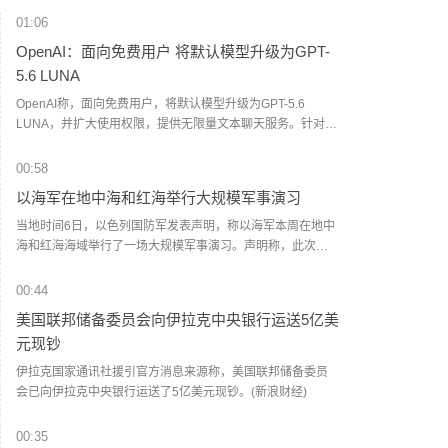
01:06
OpenAI：面向免费用户 将默认模型升级为GPT-
5.6 LUNA
OpenAI称，面向免费用户，将默认模型升级为GPT-5.6
LUNA，并扩大使用权限，提供无限量文本聊天服务。针对
Plus和Pro用户，正在更新聊天中的GPT 5.6 SOL，使其在事
实准确性方面更可靠，并提供更聚焦的回答。（财联社）
00:58
以海军在地中海和红海举行大规模军事演习
当地时间6日，以色列国防军发表声明，称以海军本周在地中
海和红海海域举行了一场大规模军事演习。声明称，此次演
习由海军导弹艇编队主导，潜艇编队、近海巡逻艇大队以及
海军作战总部等多部门协同参与，数百名官兵及多种型号的
00:44
舰艇参演。（央视新闻）
美国联邦储备委员会向伊拉克中央银行运送5亿美
元现钞
伊拉克国家通讯社援引官方消息来源称，美国联邦储备委员
会已向伊拉克中央银行运送了5亿美元现钞。(新浪财经)
00:35