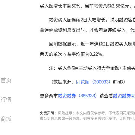
买入额增长率超50%，当前融资余额3.56亿元，
融资买入额连续2日大幅增长，说明融资客
益远超融资利息支出时，才会着急连续买入，代
回测数据显示，近一年连续2日融资买入额增长
两天的单次收益平均值为0.22%。
注：买入金额=主动买入特大单金额+主动
首页
（数据来源：
同花顺（300033）
iFinD）
更多两市
融资融券（885338）
请查看
融资融券功
行情
免责声明：
风险提示：本文内容仅供参考，不代表同花顺观
商城
市公司信息披露平台为准。如有投资者据此操作，风险自担