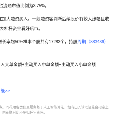
占流通市值比例为3.75%。
在加大融资买入。一般融资客判断后续股价有较大涨幅且收
表杠杆资金看好后市。
率超50%样本个股共有17283个，持股
周期（883436）
买入大单金额+主动买入中单金额+主动买入小单金额
能>>
点。同花顺各类信息服务基于人工智能算法，如有出入请以证监会指定上
，同花顺对此不承担任何责任。