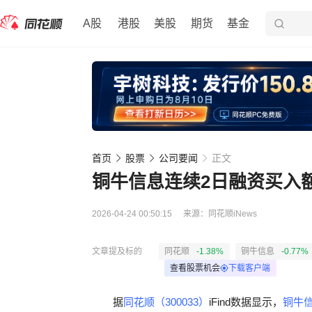
A股
港股
美股
期货
基金
首页
股票
公司要闻
正文
铜牛信息连续2日融资买入
2026-04-24 00:50:15
来源：
同花顺iNews
文章提及标的
同花顺
-1.38%
铜牛信息
-0.77%
查看股票机会
下载客户端
据
同花顺（300033）
iFind数据显示，
铜牛信