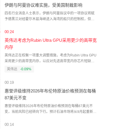
伊朗与阿曼协议难实施，受美国制裁影响
四名行业消息人士表示，伊朗与阿曼拟议中的一项协议将赋
予德黑兰对经霍尔木兹海峡进入海湾的船只的控制权，但由
于美国制裁以及针对任何付款的限制性保险条款，该协议难
以实施。（财联社）
00:24
英伟达考虑为Rubin Ultra GPU采用更少的高带宽
内存
英伟达正在权衡一项重大调整措施，考虑为Rubin Ultra GPU
采用更少的高带宽内存，以应对先进高带宽内存芯片短缺问
题。（财联社）
英伟达
-0.09%
00:19
惠誉评级维持2026年布伦特原油价格预测在每桶
87美元不变
惠誉评级维持2026年布伦特原油价格预测在每桶87美元不
变，当前风险已经转向下行。预计石油市场将从9月起重新进
入供应过剩状态。预计2026年第四季度布伦特原油价格将降
至每桶70美元。6月霍尔木兹海峡运输量增加的供应足以抵消
00:14