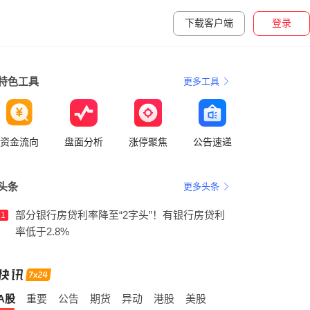
下载客户端
登录
特色工具
更多工具
资金流向
盘面分析
涨停聚焦
公告速递
头条
更多头条
部分银行房贷利率降至“2字头”！有银行房贷利
1
率低于2.8%
A股
重要
公告
期货
异动
港股
美股