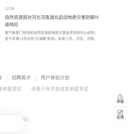
12:04
自然资源部对河北河南湖北启动地质灾害防御Ⅳ
级响应
据气象部门预测和自然资源部地质灾害技术指导中心研判，
受今年第13号台风“白海豚”影响，未来三天，河北、河南、湖
北有强降雨过程，河北南部、河南西部和北部、湖北西部等
部分地区发生地质灾害的风险较高。自然资源部于8月10日9
12:01
异动
时对河北、河南、湖北启动地质灾害防御Ⅳ级响应。自然资
港股午评：恒生指数涨0.72%，恒生科技指数涨
源部要求河北、河南、湖北省自然资源主管部门增强风险意
0.37%
识和忧患意识，强化底线思维和极限思维，高度重视强降雨
引发地质灾害防范应对，及时组织开展巡查排查，切实做好
港股午间收盘，恒生指数涨0.72%，恒生科技指数涨0.37%。
接
招聘英才
用户体验计划
监测预警、会商研判、灾情险情处置和值班值守、信息报送
恒指港股通ETF银华（159318）涨0.76%，港股通科技ETF
等工作；中国地质调查局、自然资源部地质灾害技术指导中
荐举报专区
鹏华（159751）涨0.55%。板块方面，焦炭加工Ⅲ、焦炭加
涉青少年不良信息举报专区
国泰君安国际
--
深圳国际
--
心加强会商研判和专家调度，全力协助地方做好地质灾害防
工Ⅳ板块涨幅靠前；调查和咨询服务、环保设备板块跌幅靠
御工作。（央视新闻）
前。个股方面，国泰君安国际涨36.3%，晶泰控股涨9.47%，
举报
12:00
礼邦医药-B涨9.18%，力量发展涨8.95%，老铺黄金涨
8.52%；建滔积层板跌10.43%，深圳国际跌10.41%，伟禄科
葵花药业投资成立医药公司
反馈
技股份跌10.19%，珞石机器人跌9.19%，天数智芯跌
：ZX0050）
企查查APP显示，近日，四川葵花医药有限公司成立，法定
8.11%。
代表人为戴瑞全，注册资本为1000万元，经营范围包含：第