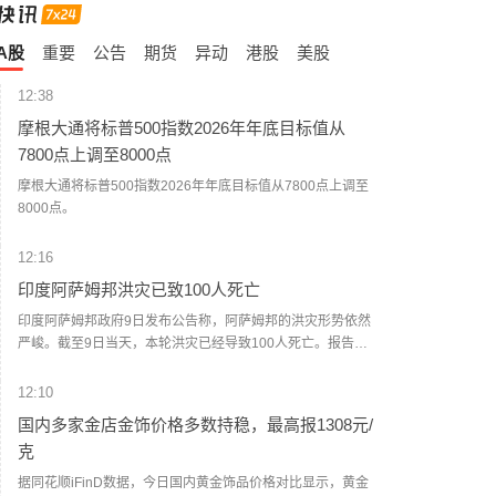
A股
重要
公告
期货
异动
港股
美股
12:38
摩根大通将标普500指数2026年年底目标值从
7800点上调至8000点
摩根大通将标普500指数2026年年底目标值从7800点上调至
8000点。
12:16
印度阿萨姆邦洪灾已致100人死亡
印度阿萨姆邦政府9日发布公告称，阿萨姆邦的洪灾形势依然
严峻。截至9日当天，本轮洪灾已经导致100人死亡。报告
称，有近14万人仍然受到灾情影响。阿萨姆邦灾害管理局
称，受洪水影响，456个村庄被淹，11933公顷农田遭到破
12:10
坏。洪水还损毁了多个地区的堤坝、道路、桥梁和其他基础
国内多家金店金饰价格多数持稳，最高报1308元/
设施。目前有近5万名受灾民众在避难所生活。（央视新闻）
克
据同花顺iFinD数据，今日国内黄金饰品价格对比显示，黄金