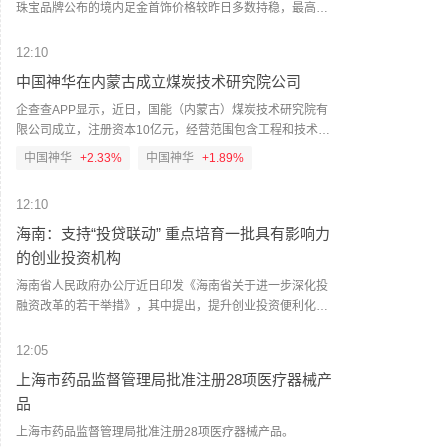
珠宝品牌公布的境内足金首饰价格较昨日多数持稳，最高报
1308元/克。
12:10
中国神华在内蒙古成立煤炭技术研究院公司
企查查APP显示，近日，国能（内蒙古）煤炭技术研究院有
限公司成立，注册资本10亿元，经营范围包含工程和技术研
究和试验发展；规划设计管理；碳减排、碳转化、碳捕捉、
中国神华
+2.33%
中国神华
+1.89%
碳封存技术研发等。企查查股权穿透显示，该公司由中国神
华全资持股。（人民财讯）
12:10
海南：支持“投贷联动” 重点培育一批具有影响力
的创业投资机构
海南省人民政府办公厅近日印发《海南省关于进一步深化投
融资改革的若干举措》，其中提出，提升创业投资便利化。
支持“投贷联动”，重点培育一批具有影响力的创业投资机构；
鼓励银行机构加强与创业投资机构合作，为企业提供“股权+债
12:05
权”全生命周期金融服务。符合条件的外商投资企业从事创业
上海市药品监督管理局批准注册28项医疗器械产
投资，依法依规享受相关税收优惠政策，吸引境内外知名创
品
业投资机构落户。（人民财讯）
上海市药品监督管理局批准注册28项医疗器械产品。