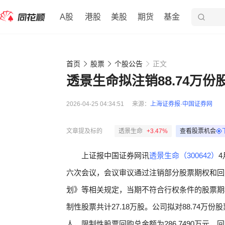
A股
港股
美股
期货
基金
首页
股票
个股公告
正文
透景生命拟注销88.74万份
2026-04-25 04:34:51
来源：
上海证券报·中国证券网
文章提及标的
透景生命
+3.47%
查看股票机会
上证报中国证券网讯
透景生命（300642）
六次会议，会议审议通过注销部分股票期权和回
划》等相关规定，当期不符合行权条件的股票期权
制性股票共计27.18万股。公司拟对88.74万份
人，限制性股票回购总金额为286.7490万