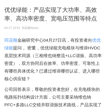
优优绿能：产品实现了大功率、高效
率、高功率密度、宽电压范围等特点
04-27 20:51 同花顺iNews
同花顺
金融研究中心04月27日讯，有投资者向
优优
绿能
提问， 密董，优优绿能充电模块与维谛HVDC
底层技术同源（三相维也纳整流+LLC谐振、高功率
密度），双方协同后在效率、功率密度、可靠性上
有哪些具体优化？已通过维谛哪些认证、进入哪些
核心供应链？
公司回答表示，尊敬的投资者您好，在充电模块的
电路拓扑结构设计方面，公司主要采纳维也纳
PFC+多路LLC交错并联谐振技术路线，产品实现了