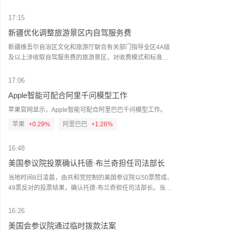
级，中部沿海海区8～9级、阵风10～11级。中北部地区的部
势约谈短视频平台TikTok和美国元公司（Meta），要求平台
分县市阵风可达8～10级（高海拔山区局部11～12级）。宁
在危机期间加强内容监测并采取果断措施。 维尔库宁在社交
17:15
德和南平两市的部分县市有大雨到暴雨，局部大暴雨；其余
媒体平台X上说，在危机情况下，社交媒体平台必须果断采取
新疆优化调整旅游景区内自驾服务费
地区局部大雨到暴雨。福建省防指维持防台风三级应急响
行动，维护数字空间完整性。她表示，平台应加强对相关内
应。回港船舶、海上作业平台及涉海、涉岛旅游需加强安全
容的监测，并强化与事实核查机构的合作。 休达位于非洲西
新疆维吾尔自治区文化和旅游厅联合有关部门指导全区4A级
管理工作，沿海养殖设施需加固。防范台风暴雨可能引发的
北部、直布罗陀海峡附近的地中海沿岸，与摩洛哥接壤。日
及以上涉收取自驾服务费的旅游景区，对收费模式和标准作
次生灾害，请沿河低洼地带、地质灾害易发区人员及时转移
前，大批非法移民从摩洛哥方向进入休达，引发近年来西班
出优化调整。各景区制定优化调整方案，按程序报备后，将
避险。（界面新闻）
牙最严重的边境移民危机。 据德新社等媒体报道，一些进入
原按“人”收费、按“车”收费全部调整为按“车”收费，根据不同
17:06
休达的非法移民表示，他们此前从社交媒体获悉所谓“边境开
车型（以机动车行驶证核定载人数为准），5座及以下价格均
Apple智能可配合阿里千问模型工作
放”“休达将提供住宿”以及“进入休达后可继续前往西班牙本土”
不超过120元/车，6至7座不超过180元/车，8至19座不超过
等信息。 休达危机也引发了欧盟内部围绕外部边境管控和移
300元/车，20座及以上不超过600元/车。因票务系统需调整
苹果官网显示，Apple智能可配合阿里巴巴千问模型工作。
民政策的新一轮争议。维尔库宁表示，欧盟委员会将于10日
升级，原按“人”收费调整为按“车”收费的景区，新方案不晚于8
苹果
+0.29%
阿里巴巴
+1.26%
继续跟进相关情况。(新华社)
月20日0时起执行，新方案开始实行前为过渡期，过渡期内价
格均不超过30元/人；原按“车”收费的景区，新方案不晚于8月
16:48
12日0时起执行，不设过渡期。各景区新方案将于近日向社会
发布，敬请广大游客关注。（人民财讯）
美国参议院投票确认托德·布兰奇担任司法部长
当地时间8日凌晨，由共和党控制的美国参议院以50票赞成、
49票反对的投票结果，确认托德·布兰奇担任司法部长。当地
时间6月8日，美国白宫表示，总统特朗普向美国参议院提交
托德·布兰奇出任司法部长的提名。特朗普4月2日宣布，帕姆·
16:26
邦迪不再担任司法部长，由副部长布兰奇代理。（央视新
美国会参议院通过临时拨款法案
闻）