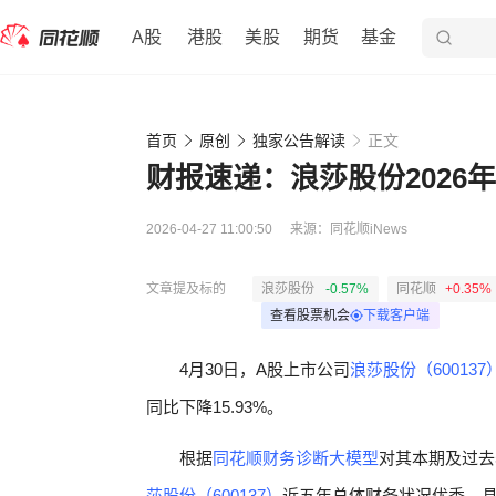
A股
港股
美股
期货
基金
首页
原创
独家公告解读
正文
财报速递：浪莎股份2026年
2026-04-27 11:00:50
来源：
同花顺iNews
文章提及标的
浪莎股份
-0.57%
同花顺
+0.35%
查看股票机会
下载客户端
4月30日，A股上市公司
浪莎股份（600137
同比下降15.93%。
根据
同花顺财务诊断大模型
对其本期及过去
莎股份（600137）
近五年总体财务状况优秀。