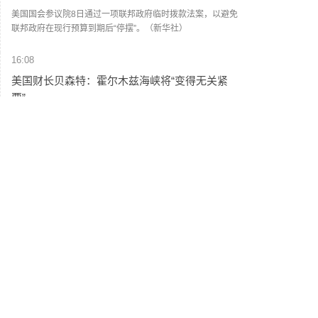
美国国会参议院8日通过一项联邦政府临时拨款法案，以避免
联邦政府在现行预算到期后“停摆”。（新华社）
16:08
美国财长贝森特：霍尔木兹海峡将“变得无关紧
要”
美国财长贝森特8月6日在接受美国全国广播公司采访时表
示，霍尔木兹海峡永远不会恢复到原来的样子，但他强调，
这不是伊朗方面所描绘的那种对伊朗有利的局面，而是指霍
尔木兹海峡将失去当前能源运输“咽喉要道”的地位。贝森特
15:58
说，在未来两年内，霍尔木兹海峡将“变得无关紧要”，原本通
中国稀土：2026年半年度净利润同比增长46.53%
过海峡运输的能源中将有超过50%或70%改由地下管道输
送。（CCTV国际时讯）
8月7日，中国稀土发布2026年半年度报告，实现营业收入
16.47亿元，同比下降12.19%；归属于上市公司股东的净利
润2.37亿元，同比增长46.53%。报告期内，稀土行业供需格
中国稀土
--
中国稀土
--
局持续调整优化，受稀土产业政策、下游市场需求提振等多
重有利因素影响，市场行情整体上行，镨钕产品价格较去年
15:44
同期涨幅明显。（新京报）
台风“白海豚”外围环流风雨已至 上海浙江局地将
有特大暴雨