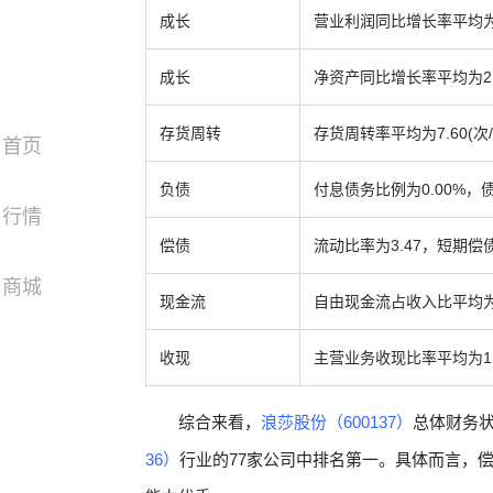
成长
营业利润同比增长率平均为
成长
净资产同比增长率平均为2
存货周转
存货周转率平均为7.60(
首页
负债
付息债务比例为0.00%
行情
偿债
流动比率为3.47，短期偿
商城
现金流
自由现金流占收入比平均为
收现
主营业务收现比率平均为1
综合来看，
浪莎股份（600137）
总体财务状
36）
行业的77家公司中排名第一。具体而言，