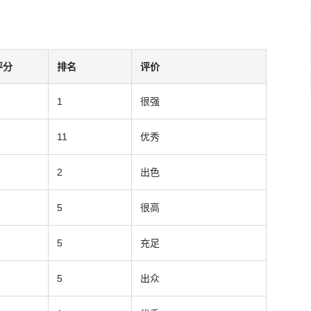
评分
排名
评价
1
很强
11
优秀
2
出色
5
很高
5
充足
5
出众