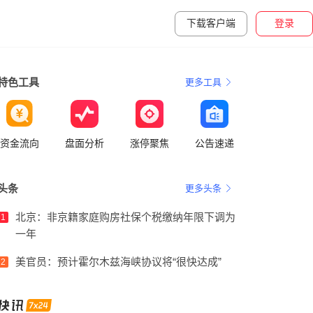
下载客户端
登录
特色工具
更多工具
资金流向
盘面分析
涨停聚焦
公告速递
头条
更多头条
北京：非京籍家庭购房社保个税缴纳年限下调为
1
一年
美官员：预计霍尔木兹海峡协议将“很快达成”
2