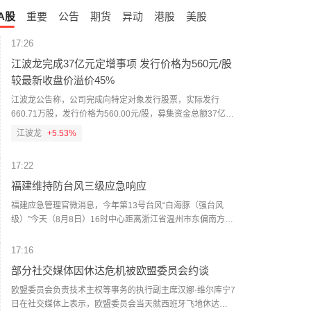
A股
重要
公告
期货
异动
港股
美股
17:26
江波龙完成37亿元定增事项 发行价格为560元/股
较最新收盘价溢价45%
江波龙公告称，公司完成向特定对象发行股票，实际发行
660.71万股，发行价格为560.00元/股，募集资金总额37亿
元，扣除发行费用后净额36.68亿元。发行对象最终确定为21
江波龙
+5.53%
家，包括易方达基金、金长江、赵启祥、贺伟等，限售期均
为6个月。注：截至周五收盘，江波龙报386.6元/股，此次定
17:22
增价格较收盘价溢价45%。
福建维持防台风三级应急响应
福建应急管理官微消息，今年第13号台风“白海豚（强台风
级）”今天（8月8日）16时中心距离浙江省温州市东偏南方向
约450公里（北纬26.9度、东经125.1度）。预计“白海豚”将
以每小时10～15公里的速度向西偏北方向移动，可能于9日夜
17:16
间至10日早晨在浙江舟山至福建福鼎一带沿海登陆。今天夜
部分社交媒体因休达危机被欧盟委员会约谈
间至9日，闽外渔场、钓鱼岛海域、闽东渔场最大风力11～13
级、阵风13～15级；台风中心经过的附近海域可达14～15
欧盟委员会负责技术主权等事务的执行副主席汉娜·维尔库宁7
级、阵风16～17级。北部沿海海区10～12级、阵风12～14
日在社交媒体上表示，欧盟委员会当天就西班牙飞地休达局