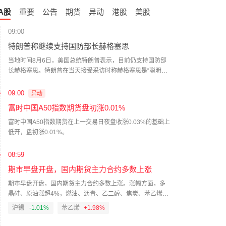
A股
重要
公告
期货
异动
港股
美股
09:00
特朗普称继续支持国防部长赫格塞思
当地时间8月6日，美国总统特朗普表示，目前仍支持国防部
长赫格塞思。特朗普在当天接受采访时称赫格塞思是“聪明
人”，并表示自己仍站在他一边。报道称，尽管伊朗战争在美
国国内支持度不高，部分共和党人也对赫格塞思的领导能力
09:00
异动
有所质疑，但特朗普目前无意撤换他。（央视新闻）
富时中国A50指数期货盘初涨0.01%
富时中国A50指数期货在上一交易日夜盘收涨0.03%的基础上
低开，盘初涨0.01%。
股份类型
08:59
期市早盘开盘，国内期货主力合约多数上涨
流通A股
期市早盘开盘，国内期货主力合约多数上涨。涨幅方面，多
晶硅、原油涨超4%，燃油、沥青、乙二醇、焦炭、苯乙烯涨
流通A股
超2%，低硫燃油、欧线集运、豆一涨超1%。跌幅方面，铂
沪锡
-1.01%
苯乙烯
+1.98%
跌超2%，沪锡、沪镍、沪银、钯跌超1%。