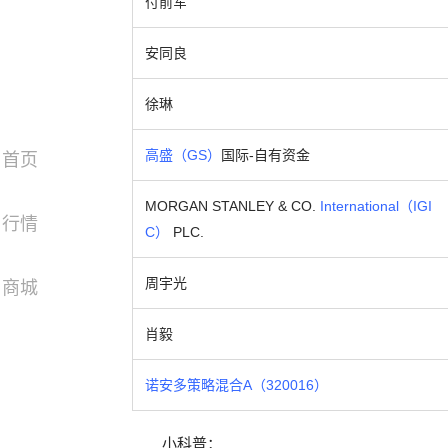
付前军
安同良
徐琳
高盛（GS）
国际-自有资金
首页
MORGAN STANLEY & CO.
International（IGI
行情
C）
PLC.
周宇光
商城
肖毅
诺安多策略混合A（320016）
小科普：