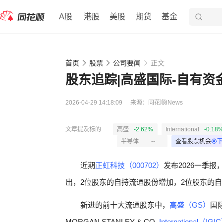
A股
港股
美股
期货
基金
首页
股票
公司要闻
正文
股东追踪|高盛国际-自有
2026-04-29 14:18:09
来源：
同花顺iNews
文章提及标的
高盛
-2.62%
International
-0.18
半导体
--
查看股票机会
近期
正虹科技（000702）
发布2026一季
出，2位股东的自持流通股份增加，2位股东的
新进的前十大流通股东中，
高盛（GS）
国
MORGAN STANLEY & CO.
International（IGI