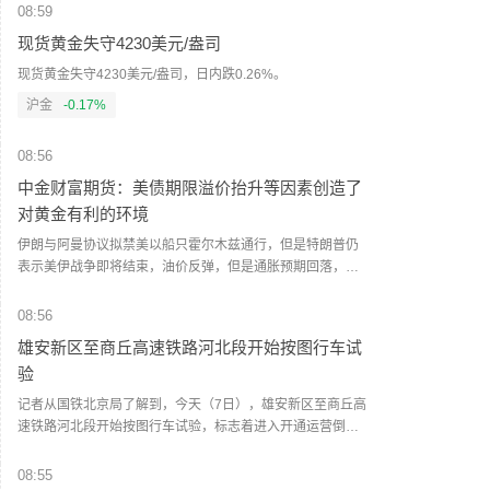
流通A股
08:59
现货黄金失守4230美元/盎司
流通A股
现货黄金失守4230美元/盎司，日内跌0.26%。
沪金
-0.17%
流通A股
08:56
流通A股
中金财富期货：美债期限溢价抬升等因素创造了
对黄金有利的环境
流通A股
伊朗与阿曼协议拟禁美以船只霍尔木兹通行，但是特朗普仍
表示美伊战争即将结束，油价反弹，但是通胀预期回落，加
上美债期限溢价抬升和美元走弱等的确创造了对黄金有利的
流通A股
环境，微观层面上看，COMEX非商业净多头回到2024年水
08:56
平（去杠杆顺利），波动率跌至低位，黄金反弹行情印证了
雄安新区至商丘高速铁路河北段开始按图行车试
我们之前的机会提醒，目前我们仍维持震荡偏多的思路。
流通A股
验
（中金财富期货）
记者从国铁北京局了解到，今天（7日），雄安新区至商丘高
流通A股
速铁路河北段开始按图行车试验，标志着进入开通运营倒计
时。按图行车试验就是按照列车运行图，组织列车在正常运
营条件下的非载客运行，满足开通运营各项标准和要求。
08:55