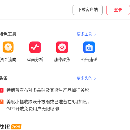
下载客户端
登录
特色工具
更多工具
资金流向
盘面分析
涨停聚焦
公告速递
头条
更多头条
特朗普宣布对多晶硅及其衍生产品加征关税
1
美股小幅收跌沃什被曝或已准备在9月加息，
2
GPT开放免费用户无限畅聊