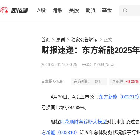
A股
港股
美股
期货
基金
首页
原创
独家公告解读
正文
财报速递：东方新能2025年全
2026-05-01 16:00:25
来源：
同花顺iNews
文章提及标的
东方新能
0%
同花顺
+0.35%
4月30日，A股上市公司
东方新能（002310
亏损同比缩小97.89%。
根据
同花顺财务诊断大模型
对其本期及过去
方新能（002310）
近五年总体财务状况低于行