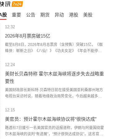
A股
重要
公告
期货
异动
港股
美股
12:32
2026年8月票房破15亿
截至8月8日，2026年8月总票房（含预售）突破15亿，《蜘
蛛侠：崭新之日》《八仙！》《功夫女足》《年会不能停！
2》《痴迷》暂列8月票房榜前五。
12:24
美财长贝森特称 霍尔木兹海峡将逐步失去战略重
要性
美国财政部长斯科特·贝森特日前在接受美国亚利桑那州地方
电视台采访时说，随着地缘政治局势变化，今后越来越多能
源运输将绕过霍尔木兹海峡。他认为，霍尔木兹海峡将逐步
失去战略重要性。鉴于伊朗试图控制这条咽喉要道，海峡将
12:15
无法回到过去的状态。在接下来两年时间里，海峡将变成一
美官员：预计霍尔木兹海峡协议将“很快达成”
片普通水域，逐步变得不再那么重要。（新华社）
路透社7日援引一名美国官员的话报道称，伊朗与阿曼围绕霍
尔木兹海峡的谈判“有进展”，“预计很快达成协议”。这名官员