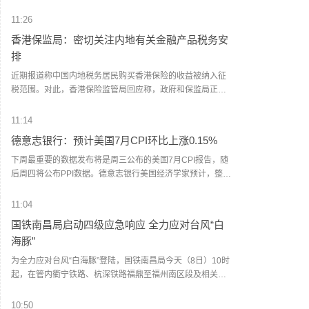
说，一旦协议达成，霍尔木兹海峡恢复商业航运，美国将解
除对伊海上封锁。这名官员同时重申，美方行动将继续基于
11:26
伊朗履行承诺的实际情况。美国阿克西奥斯新闻网站记者巴
香港保监局：密切关注内地有关金融产品税务安
拉克·拉维德7日在社交媒体上说，一名美伊谈判调解方外交官
排
告诉他，伊朗谈判代表正在等待伊朗最高国家安全委员会就
协议作出最终决定，“预计很快获得批准”。（新华社）
近期报道称中国内地税务居民购买香港保险的收益被纳入征
税范围。对此，香港保险监管局回应称，政府和保监局正密
切注意内地有关金融产品税务安排的最新发展，同时会与业
界保持紧密沟通。中国居民就境外投资收益必须依法申报及
11:14
缴税的要求一直存在，市场不用过度解读或作出揣测。香港
德意志银行：预计美国7月CPI环比上涨0.15%
保险市场发展成熟，产品设计灵活先进，可提供货币选择、
环球资产配置、人生规划、财富传承等专业服务，相信对内
下周最重要的数据发布将是周三公布的美国7月CPI报告，随
地客户有一定吸引力。
后周四将公布PPI数据。德意志银行美国经济学家预计，整体
消费者价格环比上涨0.15%，6月为下降0.42%；核心CPI预
计环比上涨0.26%，与6月持平。对于PPI数据，预计整体PPI
11:04
环比上涨0.22%（此前为0.13%）。
国铁南昌局启动四级应急响应 全力应对台风“白
海豚”
为全力应对台风“白海豚”登陆，国铁南昌局今天（8日）10时
起，在管内衢宁铁路、杭深铁路福鼎至福州南区段及相关支
线、联络线启动防洪防台风四级应急响应，运用卫星云图、
雷达图等技术手段，实时掌握降雨趋势和台风路径，及时对
10:50