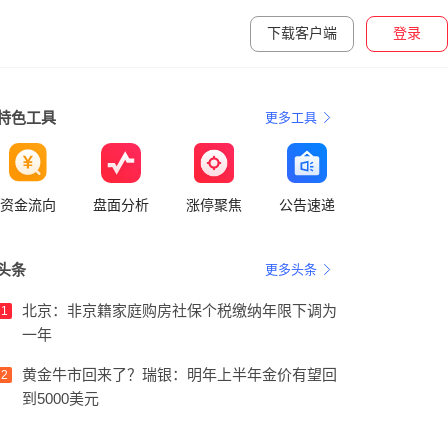
下载客户端
登录
特色工具
更多工具
资金流向
盘面分析
涨停聚焦
公告速递
头条
更多头条
北京：非京籍家庭购房社保个税缴纳年限下调为
1
一年
黄金牛市回来了？瑞银：明年上半年金价有望回
2
到5000美元