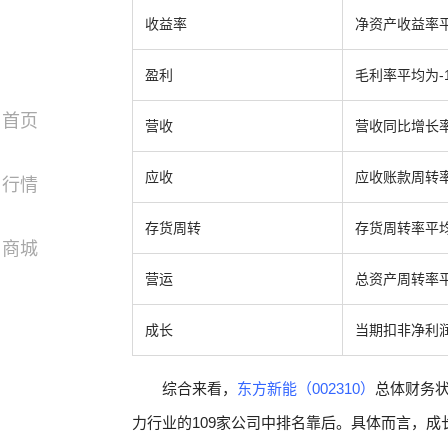
收益率
净资产收益率平
盈利
毛利率平均为-
首页
营收
营收同比增长率
应收
应收账款周转率
行情
存货周转
存货周转率平均
商城
营运
总资产周转率平
成长
当期扣非净利润
综合来看，
东方新能（002310）
总体财务状
力行业的109家公司中排名靠后。具体而言，