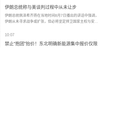
强降雨和可能发生灾害的区段进行预警。计划停运福州至松
伊朗总统称与美谈判过程中从未让步
溪K8748次、洛阳至福州K32次等旅客列车。已购买停运列车
车票的旅客，可于票面乘车日期起30日内（含当日）通过
伊朗总统佩泽希齐扬在当地时间8月7日播出的讲话中强调，
12306网站、App或车站窗口免费办理退票手续。（央视新
伊朗从未寻求战争或扩张，但必将坚定捍卫国家主权与安
闻）
全。他指出，美以借冲突挑拨伊朗与波斯湾邻国关系，他呼
吁伊斯兰国家加强团结与信任。谈及伊美停火谅解备忘录，
10:07
他透露伊朗在谈判中未有任何让步，停火协议原定由美国总
禁止“抱团”抬价！东北明确新能源集中报价仅限
统特朗普签署以确保履行，但美方在24小时内改变了立场。
同省同集团
(CCTV国际时讯)
据中国电力报，国家能源局东北监管局日前印发《东北区域
集中式新能源发电企业集中报价工作实施方案（试行）》，
对辽宁、吉林、黑龙江三省集中式风电、光伏发电企业的市
场报价行为作出系统性规范。其中明确，原则上仅允许同一
10:04
集团（同一母公司、同一控股股东、同一实际控制人等）内
中国东方电气集团原党组副书记、董事宋致远被
同一省的新能源发电企业进行集中报价，禁止跨集团、跨省
查
集中报价。禁止具有竞争关系的经营者达成固定或变更商品
关系的垄断协议。
中国东方电气集团有限公司原党组副书记、董事宋致远涉嫌
严重违纪违法，目前正接受中央纪委国家监委纪律审查和监
察调查。 (央视新闻)
09:31
7月我国主要港口货船离港载重量同比增长56.4%