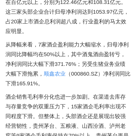
在百亿元以上，分别为122.46亿元和108.31亿元。
这三家头部企业合计归母净利润达到1053.97亿元，
占20家上市酒企总利润超八成，行业盈利的马太效
应明显。
从降幅来看，7家酒企盈利能力大幅缩水，归母净利
润同比降幅均在50%以上，其中酒鬼酒由盈转亏，
净利润同比大幅下滑371.76%；另受生猪业务业绩
大幅下滑拖累，
顺鑫农业
（000860.SZ）净利润同比
下滑165.91%。
酒企销售毛利率分化也进一步加剧。在渠道去库存
与存量竞争的双重压力下，15家酒企毛利率出现不
同程度下滑。但整体上，头部酒企还是展现出较强
经营韧性，贵州茅台、五粮液、山西汾酒、泸州老
窖等9家酒企毛利率保持在70%以上，贵州茅台更是