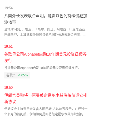
患者血栓栓塞性疾病。后续工作仍可能受不确定性因素影
19:54
响，公司将积极推进后续进程。
八国外长发表联合声明，谴责以色列持续侵犯加
沙地带
当地时间6日，埃及、卡塔尔、约旦、阿联酋、印度尼西亚、
巴基斯坦、土耳其和沙特阿拉伯八国外长发表联合声明，谴
责以色列在加沙地带持续的侵犯行为。声明说，八国谴责以
色列在加沙地带持续的侵犯行为，特别是针对医疗设施以及
19:51
民用基础设施的袭击。声明指出，以色列在加沙的持续侵犯
谷歌母公司Alphabet启动10年期美元投资级债券
行为明显违反了其在国际法和结束加沙冲突全面计划下的义
发行
务，或将破坏政治进程，重新引发冲突升级，并加剧加沙地
带的人道主义灾难。（澎湃新闻）
谷歌母公司Alphabet启动10年期美元投资级债券发行。
谷歌C
-4.05%
19:50
伊朗官员称将与阿曼敲定霍尔木兹海峡航运安排
新协议
伊朗议会主持委员会发言人阿巴斯·古达尔齐表示，在经过一
个多月的谈判后，伊朗和阿曼即将敲定霍尔木兹海峡新的航