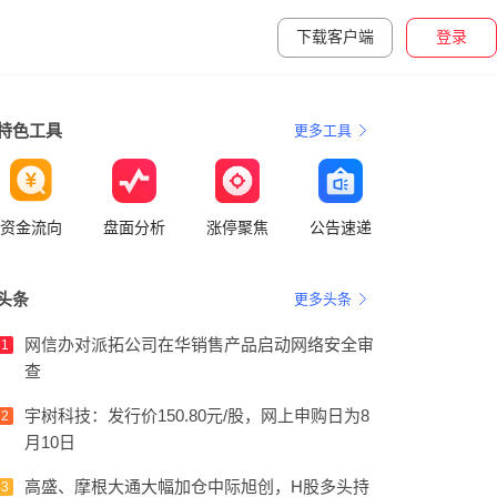
下载客户端
登录
特色工具
更多工具
资金流向
盘面分析
涨停聚焦
公告速递
头条
更多头条
网信办对派拓公司在华销售产品启动网络安全审
1
查
宇树科技：发行价150.80元/股，网上申购日为8
2
月10日
高盛、摩根大通大幅加仓中际旭创，H股多头持
3