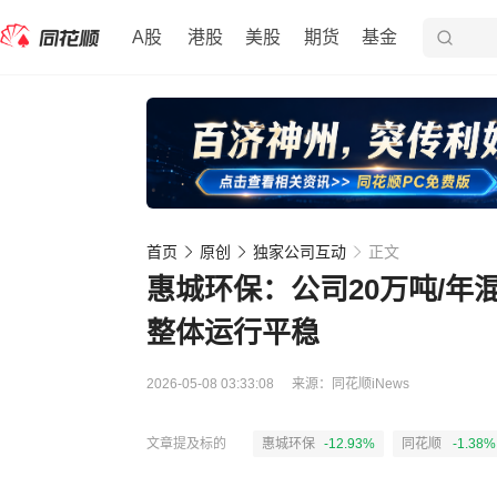
A股
港股
美股
期货
基金
首页
原创
独家公司互动
正文
惠城环保：公司20万吨/
整体运行平稳
2026-05-08 03:33:08
来源：
同花顺iNews
文章提及标的
惠城环保
-12.93%
同花顺
-1.38%