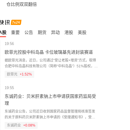
仓比例双双翻倍
A股
重要
公告
期货
异动
港股
美股
19:56
欧菲光控股中科岛晶 卡位玻璃基先进封装赛道
据欧菲光消息，近日，公司通过“受让老股+增资”方式，取得
合肥中科岛晶科技有限公司（简称“中科岛晶”）51%股权，成
为中科岛晶的控股股东。欧菲光表示，这是公司继6月设立机
欧菲光
+1.52%
器视觉公司、7月成立欧菲光学微纳器件公司、参股芯光联之
后，在光通信赛道的又一关键落子。中科岛晶成立于2023
19:55
年，公司依托中国科学院智能机械研究所智能微系统实验室
的科研积淀，核心团队由中科院博士后及资深研究人员组
东诚药业：贝米肝素钠上市申请获国家药监局受
成，在玻璃基先进封装领域深耕近十年，积累了从核心工艺
理
开发、工艺优化到落地量产转化的全链条技术与产业化经
东诚药业公告，公司近日收到国家药品监督管理局核准签发
验。
的关于原料药贝米肝素钠上市申请的《受理通知书》，受理
号为CYHS2660516。贝米肝素钠为一种超低分子肝素，已在
东诚药业
+0.08%
全球60多个国家上市销售，适用于血液透析预防凝血及手术