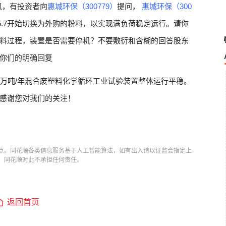
讯，有投资者向
惠城环保（300779）
提问，
惠城环保（300
5.7开始切换为外购的粉料，以实现满负荷稳定运行。请你
料过程，装置是否需要停机？不要敷衍和含糊的回答股东
你们的明确回复
0万吨/年混合废塑料化学循环工业试验装置整体运行平稳。
感谢您对我们的关注！
点。同花顺各类信息服务基于人工智能算法，如有出入请以证监会指定上
，同花顺对此不承担任何责任。
返回首页