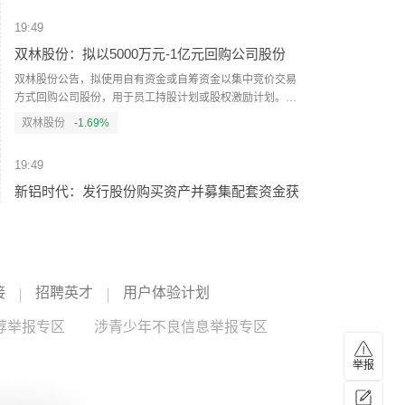
运安排协议。拟议的声明包括对通过该海峡航运路线的调
整。此外，古达尔齐表示还表示，谈判仅在伊朗和阿曼之间
19:49
进行，美国未被允许参与。（央视新闻）
双林股份：拟以5000万元-1亿元回购公司股份
双林股份公告，拟使用自有资金或自筹资金以集中竞价交易
方式回购公司股份，用于员工持股计划或股权激励计划。本
次回购资金总额不低于人民币5000万元（含）且不超过人民
双林股份
-1.69%
币1亿元（含），回购价格不超过人民币35元/股（含），预
计回购股份数量为142.86万股至285.71万股，占公司总股本
19:49
的比例约为0.25%至0.49%。回购期限为自董事会审议通过之
日起不超过12个月。
新铝时代：发行股份购买资产并募集配套资金获
证监会注册批复
新铝时代公告，公司拟通过发行股份及支付现金方式购买东
莞市宏联电子有限公司100%股权并募集配套资金，近日已收
到中国证监会批复，同意公司向陈旺等19名交易对方发行股
新铝时代
--
接
招聘英才
用户体验计划
份购买相关资产，并同意募集配套资金不超过7.87亿元。
19:46
荐举报专区
涉青少年不良信息举报专区
特朗普否认美国弹药短缺 称将严惩“爆料者”
举报
美国总统特朗普6日在社交媒体发帖否认美国存在弹药短缺问
题，称该国“拥有海量的军火弹药”。他还称将追查并严惩“爆