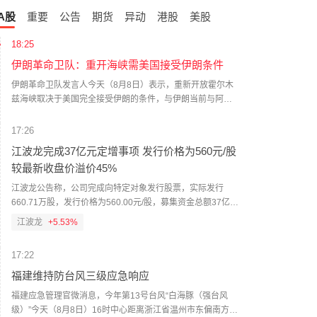
A股
重要
公告
期货
异动
港股
美股
18:25
伊朗革命卫队：重开海峡需美国接受伊朗条件
伊朗革命卫队发言人今天（8月8日）表示，重新开放霍尔木
兹海峡取决于美国完全接受伊朗的条件，与伊朗当前与阿曼
的协商情况无关。（CCTV国际时讯）
17:26
江波龙完成37亿元定增事项 发行价格为560元/股
较最新收盘价溢价45%
江波龙公告称，公司完成向特定对象发行股票，实际发行
660.71万股，发行价格为560.00元/股，募集资金总额37亿
元，扣除发行费用后净额36.68亿元。发行对象最终确定为21
江波龙
+5.53%
家，包括易方达基金、金长江、赵启祥、贺伟等，限售期均
为6个月。注：截至周五收盘，江波龙报386.6元/股，此次定
17:22
增价格较收盘价溢价45%。
福建维持防台风三级应急响应
福建应急管理官微消息，今年第13号台风“白海豚（强台风
级）”今天（8月8日）16时中心距离浙江省温州市东偏南方向