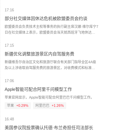
约450公里（北纬26.9度、东经125.1度）。预计“白海豚”将
以每小时10～15公里的速度向西偏北方向移动，可能于9日夜
17:16
间至10日早晨在浙江舟山至福建福鼎一带沿海登陆。今天夜
部分社交媒体因休达危机被欧盟委员会约谈
间至9日，闽外渔场、钓鱼岛海域、闽东渔场最大风力11～13
级、阵风13～15级；台风中心经过的附近海域可达14～15
欧盟委员会负责技术主权等事务的执行副主席汉娜·维尔库宁7
级、阵风16～17级。北部沿海海区10～12级、阵风12～14
日在社交媒体上表示，欧盟委员会当天就西班牙飞地休达局
级，中部沿海海区8～9级、阵风10～11级。中北部地区的部
势约谈短视频平台TikTok和美国元公司（Meta），要求平台
分县市阵风可达8～10级（高海拔山区局部11～12级）。宁
在危机期间加强内容监测并采取果断措施。 维尔库宁在社交
17:15
德和南平两市的部分县市有大雨到暴雨，局部大暴雨；其余
媒体平台X上说，在危机情况下，社交媒体平台必须果断采取
新疆优化调整旅游景区内自驾服务费
地区局部大雨到暴雨。福建省防指维持防台风三级应急响
行动，维护数字空间完整性。她表示，平台应加强对相关内
应。回港船舶、海上作业平台及涉海、涉岛旅游需加强安全
容的监测，并强化与事实核查机构的合作。 休达位于非洲西
新疆维吾尔自治区文化和旅游厅联合有关部门指导全区4A级
管理工作，沿海养殖设施需加固。防范台风暴雨可能引发的
北部、直布罗陀海峡附近的地中海沿岸，与摩洛哥接壤。日
及以上涉收取自驾服务费的旅游景区，对收费模式和标准作
次生灾害，请沿河低洼地带、地质灾害易发区人员及时转移
前，大批非法移民从摩洛哥方向进入休达，引发近年来西班
出优化调整。各景区制定优化调整方案，按程序报备后，将
避险。（界面新闻）
牙最严重的边境移民危机。 据德新社等媒体报道，一些进入
原按“人”收费、按“车”收费全部调整为按“车”收费，根据不同
17:06
休达的非法移民表示，他们此前从社交媒体获悉所谓“边境开
车型（以机动车行驶证核定载人数为准），5座及以下价格均
Apple智能可配合阿里千问模型工作
放”“休达将提供住宿”以及“进入休达后可继续前往西班牙本土”
不超过120元/车，6至7座不超过180元/车，8至19座不超过
等信息。 休达危机也引发了欧盟内部围绕外部边境管控和移
300元/车，20座及以上不超过600元/车。因票务系统需调整
苹果官网显示，Apple智能可配合阿里巴巴千问模型工作。
民政策的新一轮争议。维尔库宁表示，欧盟委员会将于10日
升级，原按“人”收费调整为按“车”收费的景区，新方案不晚于8
苹果
+0.29%
阿里巴巴
+1.26%
继续跟进相关情况。(新华社)
月20日0时起执行，新方案开始实行前为过渡期，过渡期内价
格均不超过30元/人；原按“车”收费的景区，新方案不晚于8月
16:48
12日0时起执行，不设过渡期。各景区新方案将于近日向社会
发布，敬请广大游客关注。（人民财讯）
美国参议院投票确认托德·布兰奇担任司法部长