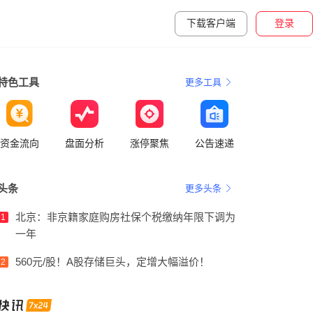
下载客户端
登录
特色工具
更多工具
资金流向
盘面分析
涨停聚焦
公告速递
头条
更多头条
北京：非京籍家庭购房社保个税缴纳年限下调为
1
一年
560元/股！A股存储巨头，定增大幅溢价！
2