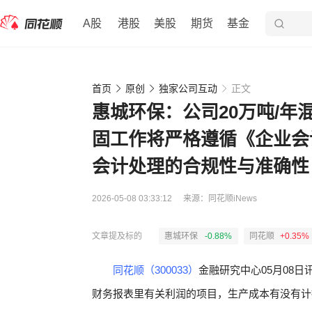
A股
港股
美股
期货
基金
首页
原创
独家公司互动
正文
惠城环保：公司20万吨/
固工作将严格遵循《企业会
会计处理的合规性与准确性
2026-05-08 03:33:12
来源：
同花顺iNews
文章提及标的
惠城环保
-0.88%
同花顺
+0.35%
同花顺（300033）
金融研究中心05月08日
财务报表里有关利润的项目，生产成本有没有计