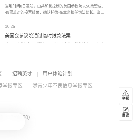
当地时间8日凌晨，由共和党控制的美国参议院以50票赞成、
49票反对的投票结果，确认托德·布兰奇担任司法部长。当地
时间6月8日，美国白宫表示，总统特朗普向美国参议院提交
托德·布兰奇出任司法部长的提名。特朗普4月2日宣布，帕姆·
16:26
邦迪不再担任司法部长，由副部长布兰奇代理。（央视新
美国会参议院通过临时拨款法案
闻）
美国国会参议院8日通过一项联邦政府临时拨款法案，以避免
联邦政府在现行预算到期后“停摆”。（新华社）
16:08
接
美国财长贝森特：霍尔木兹海峡将“变得无关紧
招聘英才
用户体验计划
要”
荐举报专区
涉青少年不良信息举报专区
美国财长贝森特8月6日在接受美国全国广播公司采访时表
示，霍尔木兹海峡永远不会恢复到原来的样子，但他强调，
举报
这不是伊朗方面所描绘的那种对伊朗有利的局面，而是指霍
尔木兹海峡将失去当前能源运输“咽喉要道”的地位。贝森特
15:58
说，在未来两年内，霍尔木兹海峡将“变得无关紧要”，原本通
反馈
：ZX0050）
中国稀土：2026年半年度净利润同比增长46.53%
过海峡运输的能源中将有超过50%或70%改由地下管道输
送。（CCTV国际时讯）
8月7日，中国稀土发布2026年半年度报告，实现营业收入
16.47亿元，同比下降12.19%；归属于上市公司股东的净利