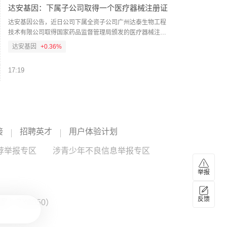
达安基因：下属子公司取得一个医疗器械注册证
达安基因公告，近日公司下属全资子公司广州达泰生物工程
技术有限公司取得国家药品监督管理局颁发的医疗器械注册
证一个，医疗器械名称为甲胎蛋白测定试剂盒（化学发光
达安基因
+0.36%
法），注册证编号为国械注准20263401671，有效期自批准
之日起至2031年8月3日。该产品用于体外定量测定人体血
17:19
清、血浆中甲胎蛋白（AFP）的含量，主要用于原发性肝癌的
治疗监测，不能作为恶性肿瘤早期诊断或确诊的依据，不用
安阳钢铁：调整2026年度定增方案，限售期改为
于普通人群的肿瘤筛查。
36个月
安阳钢铁公告，公司此前披露拟向特定对象发行A股股票，相
关事项已获董事会、股东会审议通过及河南钢铁集团批复。
接
招聘英才
用户体验计划
本次公告为方案调整，核心变化为限售期由18个月调整为36
安阳钢铁
--
个月，其他事项未变。本次发行尚需上交所审核通过及中国
荐举报专区
涉青少年不良信息举报专区
证监会同意注册。
17:19
举报
安乃达：董事盛晓兰增持1.5万股
安乃达公告，公司董事、副总经理盛晓兰基于对公司未来发
展前景的坚定信心与价值认同，于2026年8月5日至6日通过
反馈
：ZX0050）
上海证券交易所交易系统以二级市场集中竞价方式增持公司
安乃达
--
股份15000股，占公司总股本的0.0129%，增持金额为41.21