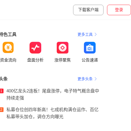
下载客户端
登录
特色工具
更多工具
资金流向
盘面分析
涨停聚焦
公告速递
头条
更多头条
400亿龙头2连板！尾盘涨停，电子特气概念盘中
1
持续走强
私募仓位创四年新高！七成机构满仓运作、百亿
2
私募带头加仓，调仓方向曝光