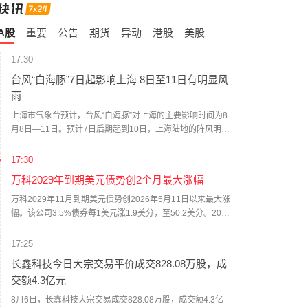
A股
重要
公告
期货
异动
港股
美股
17:30
台风“白海豚”7日起影响上海 8日至11日有明显风
雨
上海市气象台预计，台风“白海豚”对上海的主要影响时间为8
月8日—11日。预计7日后期起到10日，上海陆地的阵风明显
增大，可达8～9级，长江口区、沿江沿海地区以及洋山港区
会更大；8—10日降水明显，累积雨量可超100毫米。但由于
17:30
“白海豚”进入东海以后，环流形势复杂，中纬度冷空气、副热
万科2029年到期美元债势创2个月最大涨幅
带高压、台风等多个系统演变仍有较大变数，如果出现“白海
豚”9日夜间到10日凌晨登陆浙江北部并继续向西北方向移动
万科2029年11月到期美元债势创2026年5月11日以来最大涨
的极端情况，对上海的风雨影响最为严重。（央视新闻）
幅。该公司3.5%债券每1美元涨1.9美分，至50.2美分。2027
年11月到期的3.975%债券每1美元涨2.4美分，至54.9美分。
17:25
长鑫科技今日大宗交易平价成交828.08万股，成
交额4.3亿元
8月6日，长鑫科技大宗交易成交828.08万股，成交额4.3亿