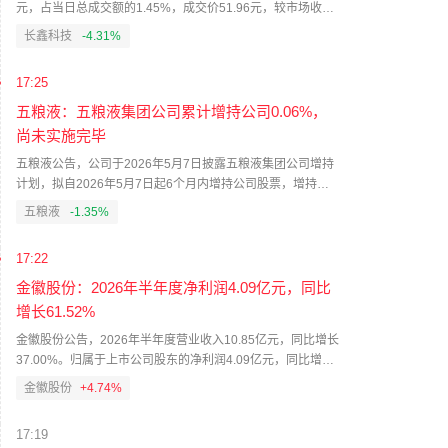
元，占当日总成交额的1.45%，成交价51.96元，较市场收盘
价51.96元持平。（界面新闻）
长鑫科技
-4.31%
17:25
五粮液：五粮液集团公司累计增持公司0.06%，
尚未实施完毕
五粮液公告，公司于2026年5月7日披露五粮液集团公司增持
计划，拟自2026年5月7日起6个月内增持公司股票，增持金
额不低于30亿元、不超过50亿元。截至本公告披露日，五粮
五粮液
-1.35%
液集团公司通过深圳证券交易所交易系统以集中竞价交易方
式累计增持公司股份241.13万股，占公司总股本的0.06%，
17:22
增持金额为1.99亿元。本次增持计划尚未实施完毕，五粮液
集团公司将按照增持计划继续实施增持。
金徽股份：2026年半年度净利润4.09亿元，同比
增长61.52%
金徽股份公告，2026年半年度营业收入10.85亿元，同比增长
37.00%。归属于上市公司股东的净利润4.09亿元，同比增长
61.52%。归属于上市公司股东的扣除非经常性损益的净利润
金徽股份
+4.74%
4.03亿元，同比增长70.64%。拟向全体股东每10股派发现金
红利3.3元（含税），共计派发现金红利3.23亿元（含税）。
17:19