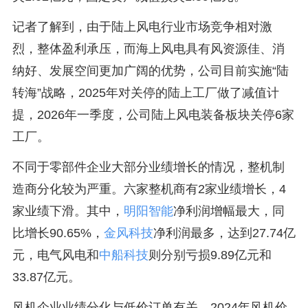
记者了解到，由于陆上风电行业市场竞争相对激
烈，整体盈利承压，而海上风电具有风资源佳、消
纳好、发展空间更加广阔的优势，公司目前实施“陆
转海”战略，2025年对关停的陆上工厂做了减值计
提，2026年一季度，公司陆上风电装备板块关停6家
工厂。
不同于零部件企业大部分业绩增长的情况，整机制
造商分化较为严重。六家整机商有2家业绩增长，4
家业绩下滑。其中，
明阳智能
净利润增幅最大，同
比增长90.65%，
金风科技
净利润最多，达到27.74亿
元，电气风电和
中船科技
则分别亏损9.89亿元和
33.87亿元。
风机企业业绩分化与低价订单有关。2024年风机价