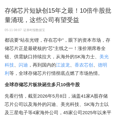
存储芯片短缺创15年之最！10倍牛股批
量涌现，这些公司有望受益
05-11 08:07 证券时报数据宝
都说要“站在光锂，存在芯中”，眼下的资本市场，存
储芯片正是最硬核的“芯”主线之一！涨价潮席卷全
链、供需缺口持续拉大，从海外的SK海力士、
美光
科技
、
闪迪
，再到国内的
江波龙
、
香农芯创
、
德明
利
等，全球存储芯片行情彻底点燃了市场热情。
全球存储芯片板块诞生多只10倍牛股
先看行情，截至2026年5月8日，涵盖41家A股存储
芯片公司以及海外的闪迪、美光科技、SK海力士以
及三星电子等4家海外公司，45家公司2025年以来平