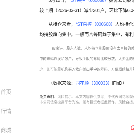
5月12日，
*ST荣控（000668）
披露公司股东
较上期（2026-03-31）减少301户，环比下降6.
从持仓来看，
*ST荣控（000668）
人均持仓3
均持股趋向集中。一般而言筹码趋于集中，有利
一般来讲，股东人数、人均持仓和股价没有太直接的
中的筹码派发给散户，导致个股的筹码比较分散，大资金的
少，则可能是机构买入散户抛出手中的筹码，方便后续拉升
（数据来源：
同花顺（300033）
iFinD）
首页
免责声明：
风险提示：本文内容仅供参考，不代表同花顺观
市公司信息披露平台为准。如有投资者据此操作，风险自担
行情
商城