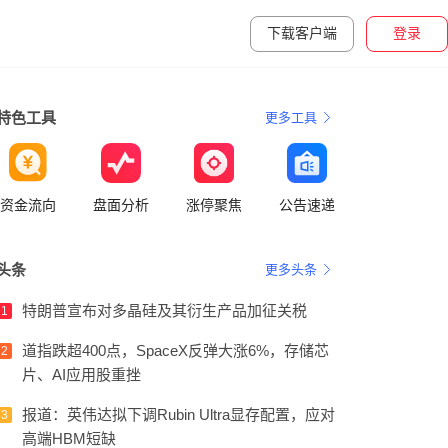
下载客户端
登录
特色工具
更多工具
资金流向
盘面分析
涨停聚焦
公告速递
头条
更多头条
特朗普宣布对多晶硅及其衍生产品加征关税
1
道指跌超400点，SpaceX反弹大涨6%，存储芯
2
片、AI应用股重挫
报道：英伟达拟下调Rubin Ultra显存配置，应对
3
高端HBM短缺