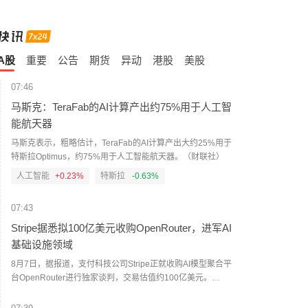
A股
重要
公告
期货
异动
港股
美股
07:46
马斯克：TeraFab的AI计算产出约75%用于人工智
能航天器
马斯克表示，粗略估计，TeraFab的AI计算产出大约25%用于
特斯拉Optimus，约75%用于人工智能航天器。（财联社）
人工智能
+0.23%
特斯拉
-0.63%
07:43
Stripe据悉拟100亿美元收购OpenRouter，进军AI
基础设施领域
8月7日，据报道，支付科技公司Stripe正就收购AI模型聚合平
台OpenRouter进行独家谈判，交易估值约100亿美元。
OpenRouter此前曾吸引多家大型科技公司的收购兴趣，但目
前Stripe已进入独家磋商阶段。（界面新闻）