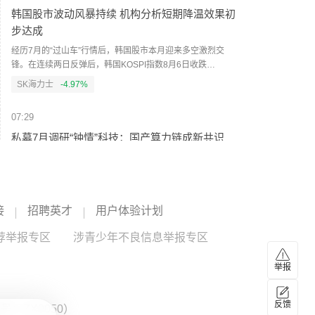
内VC行业名义总产能超过19万吨/年，但业内可稳定供货的有
韩国股市波动风暴持续 机构分析短期降温效果初
效产能仅约11万吨/年。去年行业企业开工率整体偏低，叠加
步达成
头部企业集中开展设备检修，行业库存快速下行。（人民财
讯）
经历7月的“过山车”行情后，韩国股市本月迎来多空激烈交
锋。在连续两日反弹后，韩国KOSPI指数8月6日收跌
4.58%，报6296.38点，SK海力士股价重挫10%。盘中韩国
SK海力士
-4.97%
交易所启动KOSPI指数“侧车（SideCar）”机制，暂停程序化
卖盘5分钟。机构分析认为，短期来看，急跌中最危险的杠杆
07:29
结构或已基本出清，短期降温效果初步达成，外资也开始阶
段性回流。不过，散户单日爆仓率仍处于高位、波动率指数
私募7月调研“钟情”科技：国产算力链成新共识
居高不下，尾部风险还未彻底出清，市场真正企稳尚需时
科技板块的阶段性调整，并未降低机构的调研热情。电子、
日。（人民财讯）
通信、计算机等科技板块依旧是私募机构重点关注方向。记
者采访发现，私募对调整后的科技板块布局热情仍在，正在
产业链内部“摸排”新的投资机会。其中，国产算力链凭借产业
07:28
接
招聘英才
用户体验计划
趋势、自主可控及长期成长空间等逻辑，有望成为下一阶段
可转债一级市场正在升温 今年以来累计发行51只
私募的重点关注方向。（人民财讯）
荐举报专区
涉青少年不良信息举报专区
同比增长104%
截至8月6日，今年以来累计发行51只可转债，规模合计607
举报
亿元，较上年同期分别增长104%和51%。与发行端回暖同时
发生的，是存量可转债在加速退出。数据显示，年内已有123
只可转债离场，市场存续规模较年初减少560亿元。业内人士
反馈
07:27
：ZX0050）