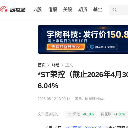
A股
港股
美股
期货
基金
首页
财经
正文
*ST荣控（截止2026年4月
6.04%
2026-05-12 13:00:11
来源：
同花顺iNews
文章提及标的
*ST荣控
-0.10%
同花顺
-1.38%