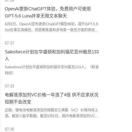
07:39
OpenAI更新ChatGPT体验，免费用户可使用
GPT-5.6 Luna并享无限文本聊天
8月6日，OpenAI宣布更新ChatGPT模型体验，提升GPT-5.6
Sol在事实准确性、回答聚焦度和多场景一致性方面的表现，
同时扩大免费用户对GPT-5.6 Luna的访问权限。OpenAI表
示，Plus和Pro用户将获得更新后的GPT-5.6 Sol，该模型能
07:37
够根据问题复杂程度调整回答深度，并减少不必要的格式化
Salesforce计划在华盛顿和加利福尼亚州裁员133
内容。对于免费用户，OpenAI将默认模型更新为GPT-5.6
人
Luna，并扩大访问范围，提供无限文本聊天功能。针对需要
更深入推理的问题，免费用户可通过新增“Think”按钮调用更
Salesforce计划在华盛顿和加利福尼亚州裁员133人。（新浪
高推理能力。（界面新闻）
财经）
07:33
电解液添加剂VC价格一年涨了4倍 供不应求状况
短期不会改变
近期，锂电池电解液添加剂碳酸亚乙烯酯（VC）价格持续上
涨。据百川盈孚数据，截至8月6日，国内电解液添加剂VC均
价为23万元/吨，6月以来涨幅超过60%，同比上涨400%。多
位业内人士表示，VC供不应求的情况短期不会改变。目前国
07:30