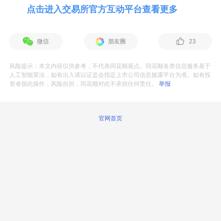
点击进入交易所官方互动平台查看更多
微信
朋友圈
23
风险提示：本文内容仅供参考，不代表同花顺观点。同花顺各类信息服务基于
人工智能算法，如有出入请以证监会指定上市公司信息披露平台为准。如有投
资者据此操作，风险自担，同花顺对此不承担任何责任。
举报
官网首页