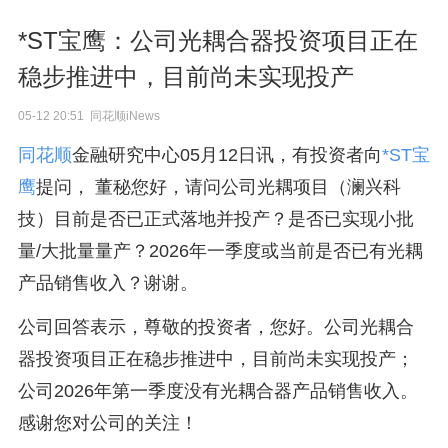
*ST宝鹰：公司光耦合器投资项目正在
稳步推进中，目前尚未实现投产
05-12 20:51 同花顺iNews
同花顺
金融研究中心05月12日讯，有投资者向
*ST宝
鹰
提问， 董秘您好，请问公司光耦项目（澜兴科
技）目前是否已正式落地并投产？是否已实现小批
量/大批量量产？2026年一季度或当前是否已有光耦
产品销售收入？谢谢。
公司回答表示，尊敬的投资者，您好。公司光耦合
器投资项目正在稳步推进中，目前尚未实现投产；
公司2026年第一季度没有光耦合器产品销售收入。
感谢您对公司的关注！