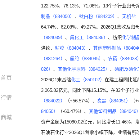
122.75%、76.13%、71.06%。13个子
制品（884050）
、
钛白粉（884209）
、
无机盐（
64.74%、62.08%、49.27%。2026Q1
（884039）
、
氟化工（884036）
、纺织
化学制品
涤纶、
粘胶（884043）
、
其他塑料制品（88404
（881264）
、
氨纶（884045）
、
农药（884028
026）
、
其他化学原料（884025）
、
磷肥及磷化工
首页
2026Q1末基础
化工（850102）
在建工程同比延续
3,065.82亿元，同比下降15.15%。在33个
行情
（884022）
（+56.57%）、
炭黑（884051）
（+
84050）
（-69.47%）、
其他塑料制品（884046
商城
资产金额为15090.02亿元，同比增长11.46%
石油石化行业2026Q1营收小幅下降，业绩有所改善