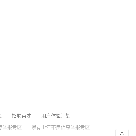
技股份有限公司与长江工程职业技术学院共建，实行“企业专
家任院长、校内教授任执行副院长”双院长制管理架构，聚焦
12:32
机器人调试、运维、技术支持等市场紧缺岗位，精准培育紧
2026年8月票房破15亿
缺人才。
截至8月8日，2026年8月总票房（含预售）突破15亿，《蜘
蛛侠：崭新之日》《八仙！》《功夫女足》《年会不能停！
2》《痴迷》暂列8月票房榜前五。
12:24
美财长贝森特称 霍尔木兹海峡将逐步失去战略重
要性
美国财政部长斯科特·贝森特日前在接受美国亚利桑那州地方
电视台采访时说，随着地缘政治局势变化，今后越来越多能
源运输将绕过霍尔木兹海峡。他认为，霍尔木兹海峡将逐步
失去战略重要性。鉴于伊朗试图控制这条咽喉要道，海峡将
12:15
无法回到过去的状态。在接下来两年时间里，海峡将变成一
美官员：预计霍尔木兹海峡协议将“很快达成”
片普通水域，逐步变得不再那么重要。（新华社）
路透社7日援引一名美国官员的话报道称，伊朗与阿曼围绕霍
接
招聘英才
用户体验计划
尔木兹海峡的谈判“有进展”，“预计很快达成协议”。这名官员
说，一旦协议达成，霍尔木兹海峡恢复商业航运，美国将解
荐举报专区
涉青少年不良信息举报专区
除对伊海上封锁。这名官员同时重申，美方行动将继续基于
11:26