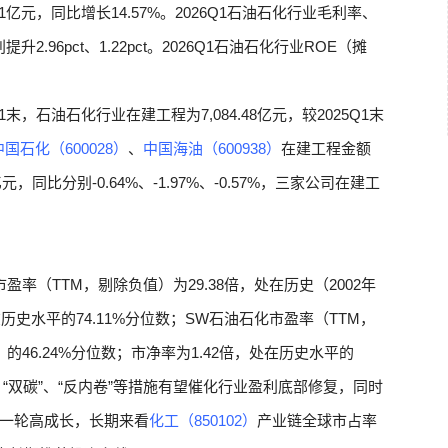
81亿元，同比增长14.57%。2026Q1石油石化行业毛利率、
提升2.96pct、1.22pct。2026Q1石油石化行业ROE（摊
，石油石化行业在建工程为7,084.48亿元，较2025Q1末
中国石化（600028）
、
中国海油（600938）
在建工程金额
.88亿元，同比分别-0.64%、-1.97%、-0.57%，三家公司在建工
市盈率（TTM，剔除负值）为29.38倍，处在历史（2002年
在历史水平的74.11%分位数；SW石油石化市盈率（TTM，
）的46.24%分位数；市净率为1.42倍，处在历史水平的
，“双碳”、“反内卷”等措施有望催化行业盈利底部修复，同时
一轮高成长，长期来看
化工（850102）
产业链全球市占率