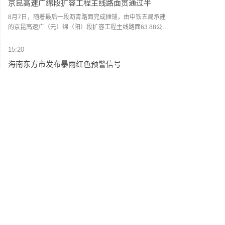
京昆高速广绵段扩容工程主线路面贯通过半
8月7日，随着最后一段沥青路面完成摊铺，由中铁五局承建
的京昆高速广（元）绵（阳）段扩容工程主线路面63.88公里
顺利贯通，标志着该段主线路面贯通过半。广绵高速扩容项
目全长约124公里，是国家“十纵十横”综合运输大通道首都放
15:20
射线G5京昆高速的关键段落，也是四川省北上出川的核心通
海南东方市发布暴雨红色预警信号
道。（人民财讯）
记者从海南省东方市气象台获悉，8月8日11时29分，东方市
变更暴雨橙色预警信号为暴雨红色预警信号：受对流云团影
响，三家镇过去12小时降雨量已达186毫米，预计未来6小
时，东方市各乡镇仍将有30—60毫米的降水，建议有关单位
15:12
和人员做好防范工作。(央视新闻)
阳光电源：FCC政策主要限制新产品认证 公司目
前在美销售的光伏逆变器、储能系统不受影响
阳光电源8月8日在互动平台表示，公司目前初步判断，FCC
政策主要限制新产品认证，不影响已获认证产品的销售，公
司目前在美销售的光伏逆变器、储能系统不受影响。（人民
阳光电源
--
财讯）
14:55
微信在灰度测试朋友圈“AI帮写”与“AI点评”两项能