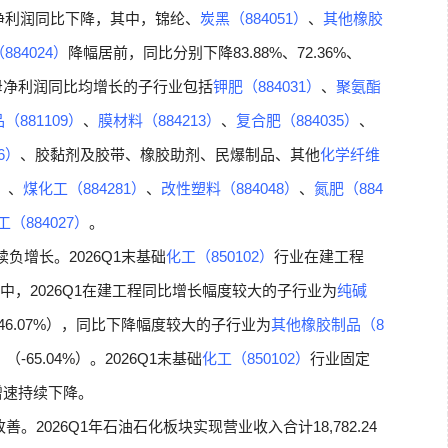
行业归母净利润同比下降，其中，锦纶、
炭黑（884051）
、
其他橡胶
884024）
降幅居前，同比分别下降83.88%、72.36%、
营收及归母净利润同比均增长的子行业包括
钾肥（884031）
、
聚氨酯
（881109）
、
膜材料（884213）
、
复合肥（884035）
、
6）
、胶黏剂及胶带、橡胶助剂、民爆制品、其他
化学纤维
）
、
煤化工（884281）
、
改性塑料（884048）
、
氮肥（884
（884027）
。
负增长。2026Q1末基础
化工（850102）
行业在建工程
子行业中，2026Q1在建工程同比增长幅度较大的子行业为
纯碱
46.07%），同比下降幅度较大的子行业为
其他橡胶制品（8
）
（-65.04%）。2026Q1末基础
化工（850102）
行业固定
，增速持续下降。
。2026Q1年石油石化板块实现营业收入合计18,782.24