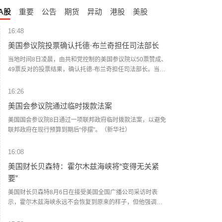
A股
重要
公告
期货
异动
港股
美股
16:48
美国参议院投票确认托德·布兰奇担任司法部长
当地时间8日凌晨，由共和党控制的美国参议院以50票赞成、
49票反对的投票结果，确认托德·布兰奇担任司法部长。当地
时间6月8日，美国白宫表示，总统特朗普向美国参议院提交
托德·布兰奇出任司法部长的提名。特朗普4月2日宣布，帕姆·
16:26
邦迪不再担任司法部长，由副部长布兰奇代理。（央视新
美国会参议院通过临时拨款法案
闻）
美国国会参议院8日通过一项联邦政府临时拨款法案，以避免
联邦政府在现行预算到期后“停摆”。（新华社）
16:08
美国财长贝森特：霍尔木兹海峡将“变得无关紧
要”
美国财长贝森特8月6日在接受美国全国广播公司采访时表
示，霍尔木兹海峡永远不会恢复到原来的样子，但他强调，
这不是伊朗方面所描绘的那种对伊朗有利的局面，而是指霍