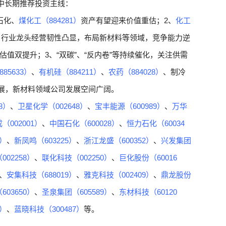
。中长期推荐投资主线：
石化、
煤化工（884281）
资产有望迎来价值重估；2、
化工
，行业龙头经营韧性凸显，布局新材料等领域，竞争能力逆
值双提升；3、“双碳”、“反内卷”等持续催化，关注供需
85633）
、
有机硅（884211）
、
农药（884028）
、制冷
展，新材料领域公司发展空间广阔。
8）
、
卫星化学（002648）
、
宝丰能源（600989）
、
万华
（002001）
、
中国石化（600028）
、
恒力石化（60034
3）
、
新凤鸣（603225）
、
浙江龙盛（600352）
、
兴发集团
02258）
、
联化科技（002250）
、
巨化股份（60016
、
安集科技（688019）
、
雅克科技（002409）
、
鼎龙股份
03650）
、
圣泉集团（605589）
、
东材科技（60120
0）
、
蓝晓科技（300487）
等。