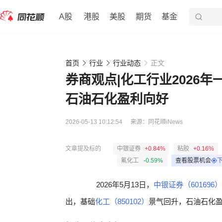
A股
港股
美股
期货
基金
首页
行业
行业动态
正文
券商观点|化工行业2026
石油石化盈利向好
2026-05-13 10:12:54
来源：
同花顺iNews
文章提及标的
中银证券
+0.84%
粘胶
+0.16%
氟化工
-0.59%
查看股票机会
2026年5月13日，
中银证券（601696）
出，基础
化工（850102）
景气回升，石油石化