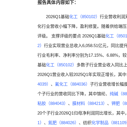
报告具体内容如下：
2026Q1基础
化工（850102）
行业营收利润
化行业营收小幅下降，盈利修复。随着供给端压
评级。 支撑评级的要点 2026Q1基础
化工（8501
2）
行业实现营业总收入6,058.51亿元，同比提升
行业毛利率、净利率分别为17.15%、6.88%，较202
基础
化工（850102）
多数子行业营业收入同比
2026Q1营业收入较2025Q1年实现正增长，其
4039）
、
氟化工（884036）
子行业营收增长幅度居
个子行业的营收同比下降，其中锦纶、
纯碱（88
粘胶（884043）
、
膜材料（884213）
、
钾肥（88
20个子行业2026Q1归母净利润同比增长，其中
1）
、
氮肥（884026）
、纺织
化学制品（88110