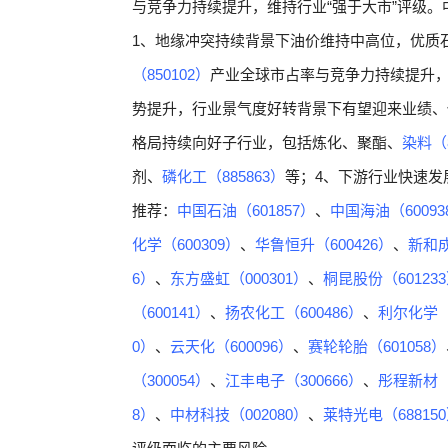
与竞争力持续提升，维持行业“强于大市”评级
1、地缘冲突持续背景下油价维持中高位，优质
（850102）
产业全球市占率与竞争力持续提升
势提升，行业景气度好转背景下有望迎来业绩、估
格局持续向好子行业，包括炼化、聚酯、
染料（8
剂、
磷化工（885863）
等；4、下游行业快速发
推荐：
中国石油（601857）
、
中国海油（60093
化学（600309）
、
华鲁恒升（600426）
、
新和成
6）
、
东方盛虹（000301）
、
桐昆股份（60123
（600141）
、
扬农化工（600486）
、
利尔化学（0
0）
、
云天化（600096）
、
赛轮轮胎（601058）
（300054）
、
江丰电子（300666）
、
彤程新材（6
8）
、
中材科技（002080）
、
莱特光电（68815