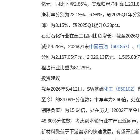
亿元，同比下降2.86%；实现归母净利润1,201.
净利率分别为22.19%、6.98%，较2025Q1年分别
薄）为3.15%，较2025Q1提升0.33pct。
石油石化行业在建工程同比负增长。截至2026Q1末
减少4.28%。2026Q1末
中国石油（601857）
、
分别为2,167.05亿元、2,026.13亿元、1,565
程占行业比重为81.29%。
投资建议
截至2026年5月12日，SW基础
化工（850102）
至今）的84.09%分位数；市净率为2.60倍，处
剔除负值）为15.64倍，处在历史（2002年至今
48.60%分位数。考虑到本轮行业扩产已近尾声
新材料受益于下游需求的快速发展，有望开启新