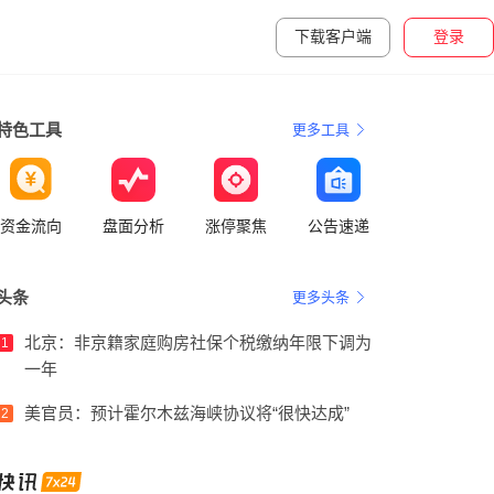
下载客户端
登录
特色工具
更多工具
资金流向
盘面分析
涨停聚焦
公告速递
头条
更多头条
北京：非京籍家庭购房社保个税缴纳年限下调为
1
一年
美官员：预计霍尔木兹海峡协议将“很快达成”
2