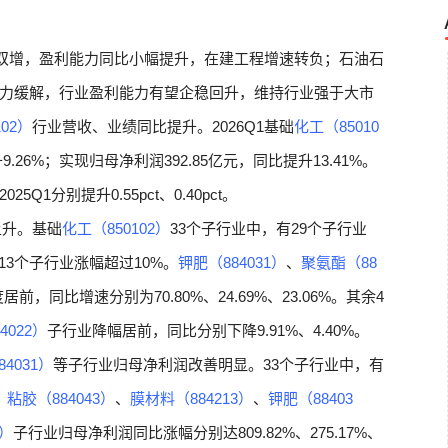
双增，盈利能力同比小幅提升，在建工程增速转负；石油石
力缓解，行业盈利能力有望企稳回升，维持行业强于大市
02）
行业营收、业绩同比提升。2026Q1基础
化工（85010
9.26%；实现归母净利润392.85亿元，同比提升13.41%。
5Q1分别提升0.55pct、0.40pct。
上升。基础
化工（850102）
33个子行业中，有29个子行业
中13个子行业涨幅超过10%。
钾肥（884031）
、
聚氨酯（88
前，同比增速分别为70.80%、24.69%、23.06%。其余4
4022）
子行业降幅居前，同比分别下降9.91%、4.40%。
4031）
等子行业归母净利润改善明显。33个子行业中，有
，
粘胶（884043）
、
膜材料（884213）
、
钾肥（88403
9）
子行业归母净利润同比涨幅分别达809.82%、275.17%、