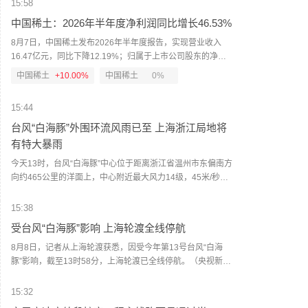
尔木兹海峡将失去当前能源运输“咽喉要道”的地位。贝森特
15:58
说，在未来两年内，霍尔木兹海峡将“变得无关紧要”，原本通
中国稀土：2026年半年度净利润同比增长46.53%
过海峡运输的能源中将有超过50%或70%改由地下管道输
送。（CCTV国际时讯）
8月7日，中国稀土发布2026年半年度报告，实现营业收入
16.47亿元，同比下降12.19%；归属于上市公司股东的净利
润2.37亿元，同比增长46.53%。报告期内，稀土行业供需格
中国稀土
+10.00%
中国稀土
0%
局持续调整优化，受稀土产业政策、下游市场需求提振等多
重有利因素影响，市场行情整体上行，镨钕产品价格较去年
15:44
同期涨幅明显。（新京报）
台风“白海豚”外围环流风雨已至 上海浙江局地将
有特大暴雨
今天13时，台风“白海豚”中心位于距离浙江省温州市东偏南方
向约465公里的洋面上，中心附近最大风力14级，45米/秒。
虽然离浙江还有一定距离，但“白海豚”外围云系今天上午已经
在江苏南部、安徽东南部、浙江等地激发出对流。明天，台
15:38
风登陆前后，华东降雨进一步增强，江苏南部、安徽东南
受台风“白海豚”影响 上海轮渡全线停航
部、上海、浙江大部将有大到暴雨，其中上海南部、浙江东
部有特大暴雨，局地日降雨量将达到400毫米甚至500毫米以
8月8日，记者从上海轮渡获悉，因受今年第13号台风“白海
上，极端性较强，需注意防范。（中国天气网）
豚”影响，截至13时58分，上海轮渡已全线停航。（央视新
闻）
15:32