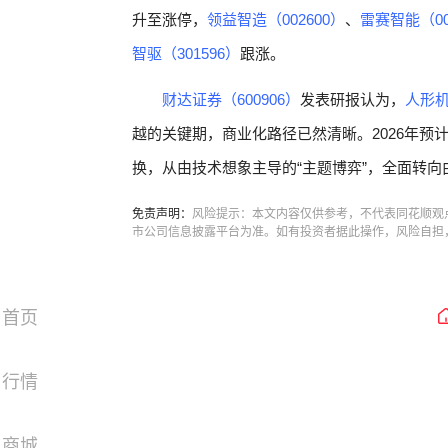
升至涨停，
领益智造（002600）
、
雷赛智能（00
智驱（301596）
跟涨。
财达证券（600906）
发表研报认为，
人形机
越的关键期，商业化路径已然清晰。2026年预
换，从由技术想象主导的“主题博弈”，全面转向
免责声明：
风险提示：本文内容仅供参考，不代表同花顺观
市公司信息披露平台为准。如有投资者据此操作，风险自担
首页
行情
商城