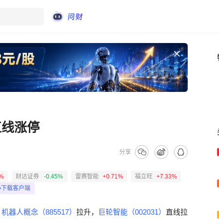
直线涨停
分享
4%
财达证券
-0.45%
雷赛智能
+0.71%
福立旺
+7.33%
下载客户端
，
机器人概念（885517）
拉升，
巨轮智能（002031）
直线拉