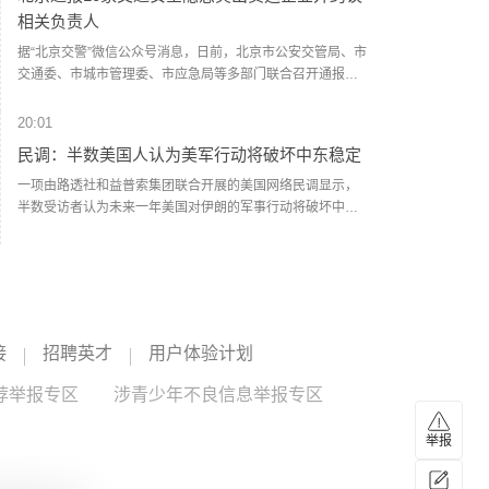
发布了风暴潮黄色警报。请沿海政府及相关部门按照职责做
将袭击归咎于黎巴嫩真主党。以方表示，只有在得到伊朗支
相关负责人
好防御风暴潮的应急准备工作；组织各类船只回港避风，做
持的黎巴嫩真主党解除武装后，才会从相关地区撤军。(新华
好养殖水产设施和养殖渔排的维护、加固等防御措施；加强
据“北京交警”微信公众号消息，日前，北京市公安交管局、市
社)
沿海海堤、水闸等设施的巡查，薄弱地区和危险地区的海堤
交通委、市城市管理委、市应急局等多部门联合召开通报约
及时加固除险。（新华社）
谈会，通报全市10家交通安全隐患突出货运企业，并对相关
企业负责人进行约谈。会上通报了北京鸿昇兴业商贸有限公
20:01
司、北京市朝阳区环境卫生服务中心第二清洁车辆场、北京
民调：半数美国人认为美军行动将破坏中东稳定
恒运鸿途运输有限公司、北京金地顺平商贸有限公司、北京
顺兴弘建筑工程有限公司、北京雪艳道路运输有限公司、北
一项由路透社和益普索集团联合开展的美国网络民调显示，
京紫喆建筑工程有限公司、北京祥字通达科技有限公司、北
半数受访者认为未来一年美国对伊朗的军事行动将破坏中东
京国鑫昌达建筑工程有限公司、北京安捷永泰运输有限公司
地区稳定，仅17%的受访者认为美国军事行动将使该地区更
交通违法多发和亡人事故情况，其中2家隐患突出企业作了整
加稳定。此外，共和党支持者对于美伊战事的看法存在分
20:00
改发言。随后，市公安交管局、市交通委、市城市管理委、
歧。由于霍尔木兹海峡遭封锁，约58%的受访者预计汽油价
寒武纪：2026年上半年净利润23.11亿元，同比增
市应急局联合对涉及企业负责人进行约谈，分别围绕2026年
格将进一步上涨。（央视新闻）
122.61%
下半年货运行业新形势、新变化，从运输安全制度落实动态
监控管理、安全生产应急处置、交通安全隐患防范等方面提
寒武纪公告，2026年上半年营业收入59.96亿元，同比增长
接
招聘英才
用户体验计划
出具体要求。警示各货运企业，要举一反三，坚定安全管理
108.13%。归属于上市公司股东的净利润23.11亿元，同比增
决心，深度梳理排查各类交通安全隐患，逐项落地管理措
长122.61%，上年同期净利润10.38亿元。扣非净利润21.66
荐举报专区
涉青少年不良信息举报专区
寒武纪
--
施，抓实车辆和驾驶人运营管控，提升交通安全风险防范效
亿元，同比增长137.30%。本报告期不进行利润分配或公积
能，严防、压减交通违法和事故。(新京报)
金转增股本。报告期内，公司业绩主要受益于持续拓展市场
举报
20:00
及助力人工智能应用落地，带动收入大幅增长。
湖北宜化：硫磺渣综合利用8万吨/年保险粉升级