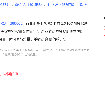
2979）
、
骏鼎达（301538）
、
福立旺（688678）
、
瑞迪
器人（886069）
行业正处于从“0到1”向“1到100”规模化跨
计将成为“小批量交付元年”，产业驱动力将实现根本性切
由量产时间表与场景订单驱动的“价值验证”。
点。同花顺各类信息服务基于人工智能算法，如有出入请以证监会指定上
，同花顺对此不承担任何责任。
返回首页