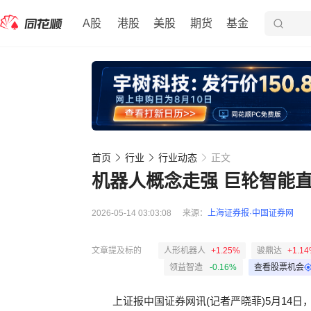
A股
港股
美股
期货
基金
首页
行业
行业动态
正文
机器人概念走强 巨轮智能
2026-05-14 03:03:08
来源：
上海证券报·中国证券网
文章提及标的
人形机器人
+1.25%
骏鼎达
+1.1
领益智造
-0.16%
查看股票机会
上证报中国证券网讯(记者严晓菲)5月14日