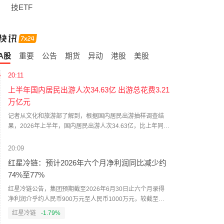
技ETF
A股
重要
公告
期货
异动
港股
美股
20:11
上半年国内居民出游人次34.63亿 出游总花费3.21
万亿元
记者从文化和旅游部了解到，根据国内居民出游抽样调查结
果，2026年上半年，国内居民出游人次34.63亿，比上年同期
增加1.78亿，同比增长5.4%。其中：城镇居民国内出游人次
25.94亿，同比增长5.8%；农村居民国内出游人次8.69亿，同
20:09
比增长4.3%。分季度看，一季度国内居民出游人次19.01亿，
红星冷链：预计2026年六个月净利润同比减少约
同比增长6.0%；二季度国内居民出游人次15.62亿，同比增长
74%至77%
4.8%。2026年上半年，国内居民出游总花费3.21万亿元，比
上年增加0.06万亿元，同比增长2.0%。其中，城镇居民出游
红星冷链公告，集团预期截至2026年6月30日止六个月录得
花费2.66万亿元，同比增长2.2%；农村居民出游花费0.56万
净利润介乎约人民币900万元至人民币1000万元，较截至
亿元，同比增长0.6%。（央视新闻）
2025年6月30日止六个月的净利润约人民币3970万元减少约
红星冷链
-1.79%
74%至77%。董事会认为预期跌幅主要归因于宏观经济压力