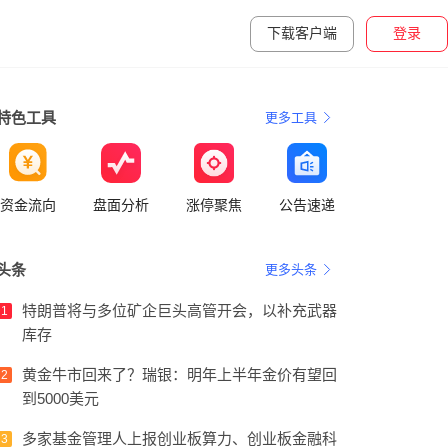
下载客户端
登录
特色工具
更多工具
资金流向
盘面分析
涨停聚焦
公告速递
头条
更多头条
特朗普将与多位矿企巨头高管开会，以补充武器
1
库存
黄金牛市回来了？瑞银：明年上半年金价有望回
2
到5000美元
多家基金管理人上报创业板算力、创业板金融科
3