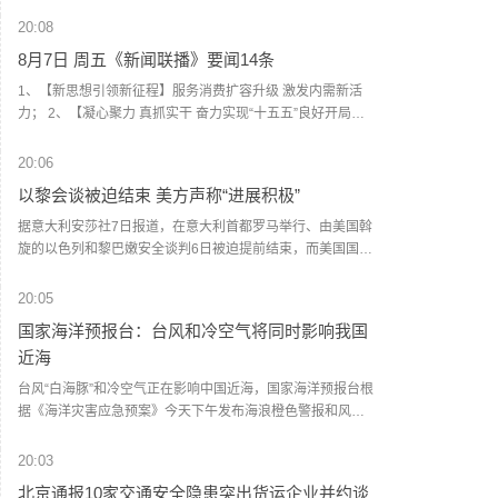
及行业去库存、战略支援措施及汇兑亏损。
20:08
8月7日 周五《新闻联播》要闻14条
1、【新思想引领新征程】服务消费扩容升级 激发内需新活
力； 2、【凝心聚力 真抓实干 奋力实现“十五五”良好开局】
抢占制高点 上海培育未来产业新模式； 3、今年前7个月我国
货物贸易进出口超30万亿元； 4、大面积单产提升持续加力
20:06
夯实秋粮稳产基础； 5、上半年新能源重卡销量再创新高；
以黎会谈被迫结束 美方声称“进展积极”
6、7月末我国外汇储备规模34188亿美元； 7、7月份中国仓
储指数继续扩张； 8、全国公平竞争审查专项行动取得阶段性
据意大利安莎社7日报道，在意大利首都罗马举行、由美国斡
成果； 9、日本民众集会反对高市政权危险动向 俄外交部敦
旋的以色列和黎巴嫩安全谈判6日被迫提前结束，而美国国务
促日本政府铭记历史 坚持和平道路； 10、伊朗称拟禁止敌对
院声称“会谈富有成效”。 本轮谈判4日在美国驻意大利使馆开
方通行霍尔木兹海峡 美总统称某些类型弹药的供应略微紧
始举行，为期3天，重点讨论两国边境安全安排以及落实6月
20:05
张； 11、半数美受访者称对伊行动破坏中东稳定； 12、沙特
底在美国华盛顿达成的框架协议，以黎双方均派出技术代表
国家海洋预报台：台风和冷空气将同时影响我国
指责胡塞武装袭击沙特南部地区； 13、日本二季度干预汇市
团参加。报道说，由于黎巴嫩南部局势升级，最后一日的会
近海
未改日元贬值趋势； 14、欧洲旱情持续 运输业工业受冲击。
谈被迫提前结束。 报道引用美国国务院发言人的话称，此轮
（央视新闻）
会谈已结束，在技术和专家层面“富有成效”，双方在推进和扩
台风“白海豚”和冷空气正在影响中国近海，国家海洋预报台根
大“试点区域”撤军行动进程所须采取措施上“更加接近达成一
据《海洋灾害应急预案》今天下午发布海浪橙色警报和风暴
致”。 “试点区域”机制源于今年6月黎巴嫩、以色列和美国达成
潮黄色警报。请在上述海域作业的船只注意安全，沿海各有
的三方协议。根据协议设想，以军将从黎南部部分地区撤
关单位提前采取防浪避浪措施。同时，冷空气正在影响渤海
20:03
出，由黎巴嫩军队接管当地安全事务。 以军近日继续对黎南
海域，国家海洋预报台根据《海洋灾害应急预案》今天下午
北京通报10家交通安全隐患突出货运企业并约谈
部发动空袭，称此举是回应两名以军士兵遇袭身亡事件，并