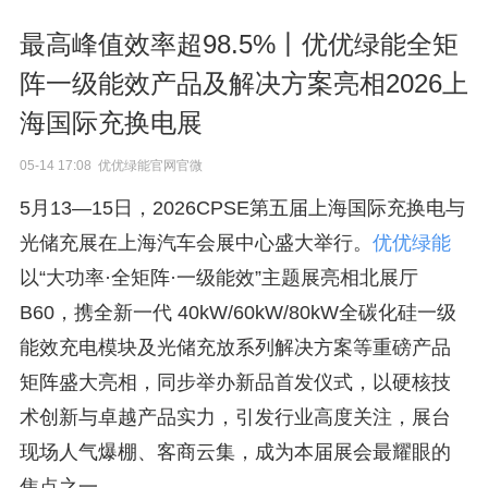
最高峰值效率超98.5%丨优优绿能全矩
阵一级能效产品及解决方案亮相2026上
海国际充换电展
05-14 17:08 优优绿能官网官微
5月13—15
日
，2026CPSE第五届上海国际充换电与
光储充展在上海汽车会展中心盛大举行。
优优绿能
以“大功率·全矩阵·一级能效”主题展亮相北展厅
B60，携全新一代 40kW/60kW/80kW全碳化硅一级
能效充电模块及光储充放系列解决方案等重磅产品
矩阵盛大亮相，同步举办新品首发仪式，以硬核技
术创新与卓越产品实力，引发行业高度
关注
，展台
现场人气爆棚、客商云集，成为本届展会最耀眼的
焦点之一。