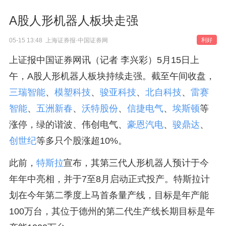
A股人形机器人板块走强
05-15 13:48 上海证券报·中国证券网
利好
上证报中国证券网讯（记者 李兴彩）5月15日上
午，A股人形机器人板块持续走强。截至午间收盘，
三瑞智能
、
模塑科技
、
骏亚科技
、
北自科技
、
雷赛
智能
、
五洲新春
、
沃特股份
、
信捷电气
、
埃斯顿
等
涨停，绿的谐波、伟创电气、
豪恩汽电
、
骏鼎达
、
创世纪
等多只个股涨超10%。
此前，
特斯拉
宣布，其第三代人形机器人预计于今
年年中亮相，并于7至8月启动正式投产。特斯拉计
划在今年第二季度上马首条量产线，目标是年产能
100万台，其位于德州的第二代生产线长期目标是年