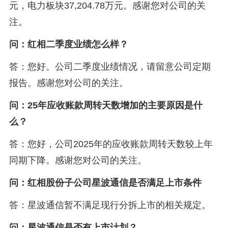
元，电力板块37,204.78万元。感谢您对公司的关
注。
问：红相二季度业绩怎么样？
答：您好。公司二季度业绩情况，请留意公司定期
报告。感谢您对公司的关注。
问：25年应收账款周转天数增加的主要原因是什
么？
答：您好，公司2025年的应收账款周转天数较上年
同期下降。感谢您对公司的关注。
问：红相股份子公司星波通信是否满足上市条件
答：星波通信暂不满足现行分拆上市的相关规定。
问：星波通信是否有上市计划？