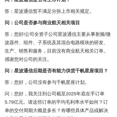
答：星波通信暂不满足分拆上市相关规定。
问：公司是否参与商业航天相关项目
答：您好!公司全资子公司星波通信主要从事射频/微
波器件、组件、子系统及其混合电路模块的研发、
生产、销售和服务，目前没有商业航天相关订单。
感谢您对公司的关注。
问：星波通信后期是否有能力供货千帆星座项目？
答：您好，公司没有参与千帆星座计划。
问：您好，我关注到公司截至2025年底在手订单
5.79亿元。请这些订单的平均毛利率水平如何？订
单的交付周期大概是多长？有哪些具体产品或解决