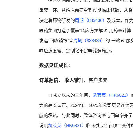
在医药创新的赛道上，临床试验是新药上市
重要一环。从临床前研究到Ⅳ期临床试验，从临
决定着药物研发的
周期（883436）
及成本。作
医药集团打造了覆盖“临床方案解读-用药量计算-
发运-回收销毁”全
周期（883436）
的“一站式”
响应速度慢、定制化不足等诸多痛点。
数据见证成长：
订单翻倍、 收入攀升、客户多元
自成立以来的三年间，
凯莱英（HK6821）
力的高度认可。2024年、2025年公司更是
航的承诺。与此同时，整体咨询率与回单率亦呈
说明
凯莱英（HK6821）
临床供应链在项目交付