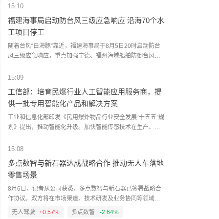
际运营能力的大型民爆企业集团。有效防范行业“内卷”，企业
15:10
效益和从业人员收入水平稳中有进。绿色制造技术持续升
福建海事局启动防台风三级应急响应 沿海70个水
级，绿色工厂快速发展。国际合作日益深化，企业海外服务
工项目停工
能力显著提升。（人民财讯）
随着台风“白海豚”靠近，福建海事局于8月5日20时启动防台
风三级应急响应，重点加强宁德、福州海域船舶防御台风工
作。针对受台风影响海域，加快引导在港船舶向南疏散，不
再安排大型船舶、危险品船舶进港作业，停止船舶试航、拖
15:09
带、科考等海上活动。为了确保安全，截至6日14时，福建沿
工信部：培育民爆行业人工智能应用服务商，提
海已有70个水工项目停工。福建海事部门还加强对台湾海峡
供一批专用智能化产品和解决方案
过往船舶的预警叫应，引导船舶避开受台风影响区域。福建
海事局加强船舶避风秩序管理，巡查船舶锚泊间距、抛锚状
工业和信息化部印发《民用爆炸物品行业安全发展“十五五”规
态等情况，防范船舶走锚碰撞风险。（央视新闻）
划》提出，推动智能化升级。加快智能传感技术在生产、销
售、运输、储存等过程的应用研究。继续实施“机械化换人、
自动化减人”工程，加快人工智能等新技术与制造装备深度融
15:08
合，推动安全、成熟、可靠人工智能技术及装备在民爆生产
多点数智与新石器达成战略合作 推动无人车落地
线的应用。开展智能工厂梯度培育，鼓励企业开展智能制造
零售场景
能力成熟度评估。培育民爆行业人工智能应用服务商，提供
一批专用智能化产品和解决方案。（界面新闻）
8月6日，记者从公司获悉，多点数智与新石器已签署战略合
作协议。双方将在市场渠道、技术研发及业务协同等领域展
开深度合作，发挥各自在零售数智化与L4级无人驾驶领域的
无人驾驶
+0.57%
多点数智
-2.64%
技术优势，共同开拓全球零售市场无人车应用新场景。目