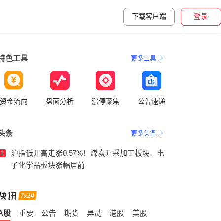
下载客户端
登录
特色工具
更多工具
资金流向
盘面分析
涨停聚焦
公告速递
头条
更多头条
沪指低开高走涨0.57%！煤炭开采加工板块、电
1
子化学品板块涨幅居前
A股
重要
公告
期货
异动
港股
美股