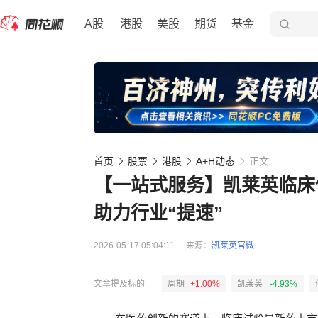
A股
港股
美股
期货
基金
首页
股票
港股
A+H动态
正文
【一站式服务】凯莱英临床
助力行业“提速”
2026-05-17 05:04:11
来源：
凯莱英官微
文章提及标的
周期
+1.00%
凯莱英
-4.93%