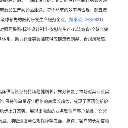
的必经之路，而临床供应链，正是确保这条路行稳致远的
床药品生产到药品派送，每个环节的效率与合规，都直接
为全球领先的医药研发生产服务企业，
凯莱英（HK6821）
对照药采购-标签设计制作-安慰剂生产-包装编盲-全球仓储
服务体系，助力行业突破临床供应链流程割裂、合规风险高、
临床供应链业务持续稳健增长，充分彰显了市场对其专业实
连续两年保持签单量逐年翻倍的高增长趋势，兑现了医药创新护
稳步上升态势，展现出强劲的业务韧性与客户粘性，充分
质量、响应速度与合规保障等方面，赢得了客户的长期信赖