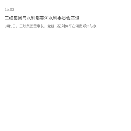
前，多点与新石器已联合在广东7-Eleven和青岛可好等便利
15:03
店推动无人车装卸运输试点运行。（人民财讯）
三峡集团与水利部黄河水利委员会座谈
8月5日，三峡集团董事长、党组书记刘伟平在河南郑州与水
利部黄河水利委员会党组书记、主任陈东明座谈，双方围绕
服务黄河流域生态保护和高质量发展，进一步加强务实合作
进行深入交流。(人民财讯)
15:02
期货收评：美ADP数据爆冷！沪金暴涨超3% 沪
镍午盘直线跳水跌超2%
期货收评：截至收盘，大宗商品以上涨为主，沪金涨超3%，
焦炭涨近3%，铁矿石、沪银、红枣涨超2%，生猪、鸡蛋涨
近2%，燃料油涨超1%。跌幅方面，沪镍、丙烯、甲醇跌超
2%，聚丙烯月均、不锈钢、聚丙烯、液化石油气跌超1%。
15:01
欧洲主要股指开盘集体上涨
欧洲主要股指开盘集体上涨，欧洲斯托克50指数涨0.3%，英
国富时100指数涨0.27%，法国CAC40指数涨0.61%，德国
DAX指数涨0.09%。
15:01