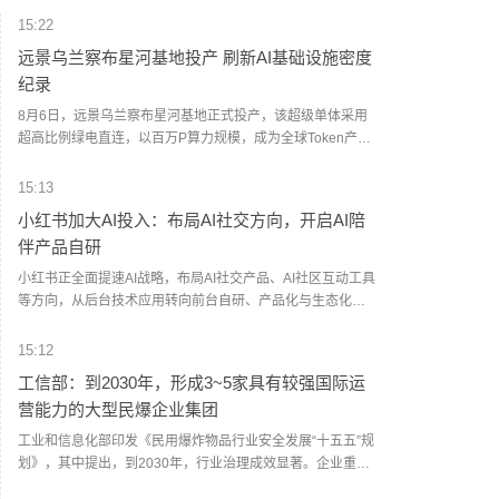
15:22
远景乌兰察布星河基地投产 刷新AI基础设施密度
纪录
8月6日，远景乌兰察布星河基地正式投产，该超级单体采用
超高比例绿电直连，以百万P算力规模，成为全球Token产出
能力最强的单体AI数据中心，刷新了AI基础设施的密度纪录。
远景科技集团AIDC总经理郑子浩介绍，“远景星河基地”主要
15:13
面向头部科技与AI公司大规模使用国产算力的紧迫需求，致力
小红书加大AI投入：布局AI社交方向，开启AI陪
于打造“新能源+AI算力基础设施”的中国解决方案。（人民财
伴产品自研
讯）
小红书正全面提速AI战略，布局AI社交产品、AI社区互动工具
等方向，从后台技术应用转向前台自研、产品化与生态化全
面竞速。一位知情人士透露，“小红书正在高薪招募AI人才，
投入系列AI产品自研，要找有强烈Al Native产品思维的人。”
15:12
新浪科技在招聘平台检索发现，小红书近日正密集招募AI应用
工信部：到2030年，形成3~5家具有较强国际运
研发人才。其中，“AI社交产品经理”岗位职责包括：主导AI陪
营能力的大型民爆企业集团
伴产品的设计与打造，探索AI在情感连接、兴趣匹配、个性化
互动等维度的深度应用，构建有温度的AI陪伴体验。值得注意
工业和信息化部印发《民用爆炸物品行业安全发展“十五五”规
的是，该岗位薪资为30-60K/16薪，最高年薪可达96万元，足
划》，其中提出，到2030年，行业治理成效显著。企业重组
见其加码AI社交赛道的决心。（新浪科技）
整合有序推进，产业集中度持续提高，形成3~5家具有较强国