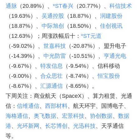
通脉
（20.89%）、
*ST春兴
（20.77%）、
科信技术
（19.63%）、
吴通控股
（18.87%）、
润建股份
（18.87%）、
中际旭创
（18.50%）、
佳创视讯
（12.63%）；周涨跌幅后十：
*ST元道
（-59.02%）、
世嘉科技
（-20.87%）、盟升电子
（-14.39%）、
中光防雷
（-10.51%）、
亨通光电
（-9.67%）、
特发信息
（-9.54%）、信科移动
（-9.00%）、
合众思壮
（-8.74%）、
恒宝股份
（-8.67%）、
汇源通信
（-8.65%）。
下周关注：商业航天（SpaceX）、算力租赁、光通
信：
信维通信
、
西部材料
、航天环宇、国博电子、
海格通信
、
奥飞数据
、
宏景科技
、
协创数据
、
数据
港
、
光环新网
、
长芯博创
、
光迅科技
、天孚通信
等。