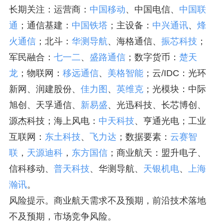
长期关注：运营商：
中国移动
、中国电信、
中国联
通
；通信基建：
中国铁塔
；主设备：
中兴通讯
、
烽
火通信
；北斗：
华测导航
、海格通信、
振芯科技
；
军民融合：
七一二
、
盛路通信
；数字货币：
楚天
龙
；物联网：
移远通信
、
美格智能
；云/IDC：光环
新网、润建股份、
佳力图
、
英维克
；光模块：中际
旭创、天孚通信、
新易盛
、光迅科技、长芯博创、
源杰科技；海上风电：
中天科技
、亨通光电；工业
互联网：
东土科技
、
飞力达
；数据要素：
云赛智
联
，
天源迪科
，
东方国信
；商业航天：盟升电子、
信科移动、
普天科技
、华测导航、
天银机电
、
上海
瀚讯
。
风险提示。商业航天需求不及预期，前沿技术落地
不及预期，市场竞争风险。