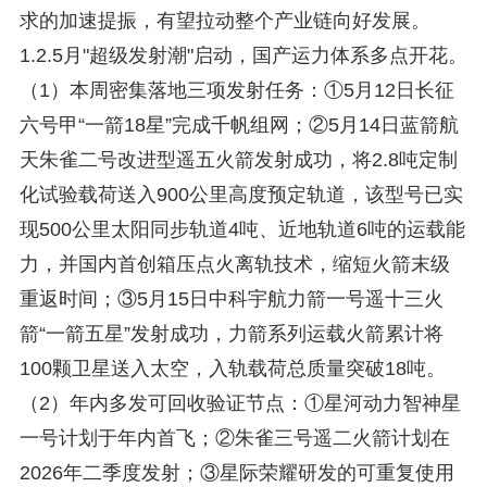
求的加速提振，有望拉动整个产业链向好发展。
1.2.5月"超级发射潮"启动，国产运力体系多点开花。
（1）本周密集落地三项发射任务：①5月12日长征
六号甲“一箭18星”完成千帆组网；②5月14日蓝箭航
天朱雀二号改进型遥五火箭发射成功，将2.8吨定制
化试验载荷送入900公里高度预定轨道，该型号已实
现500公里太阳同步轨道4吨、近地轨道6吨的运载能
力，并国内首创箱压点火离轨技术，缩短火箭末级
重返时间；③5月15日中科宇航力箭一号遥十三火
箭“一箭五星”发射成功，力箭系列运载火箭累计将
100颗卫星送入太空，入轨载荷总质量突破18吨。
（2）年内多发可回收验证节点：①星河动力智神星
一号计划于年内首飞；②朱雀三号遥二火箭计划在
2026年二季度发射；③星际荣耀研发的可重复使用