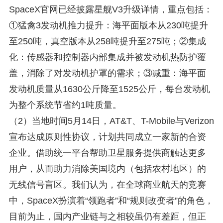
SpaceX官网已经披露星舰V3升级详情，重点包括：
①猛禽3发动机推力提升：海平面版本从230吨提升
至250吨，真空版本从258吨提升至275吨；②集成
化：传感器和控制器内部集成并被发动机热防护覆
盖，消除了对发动机护罩的需求；③减重：海平面
发动机质量从1630公斤降至1525公斤，每台发动机
为整个系统节省约1吨质量。
（2）当地时间5月14日，AT&T、T-Mobile与Verizon
宣布达成原则性协议，计划共同成立一家新的合资
企业。借助统一平台帮助卫星服务提供商触达更多
用户，从而助力消除美国境内（包括农村地区）的
无线信号盲区。我们认为，在全球商业航天的竞赛
中，SpaceX扮演着“领跑者”和“规则改变者”的角色，
目前为止，国内产业链与之相较虽仍有差距，但正