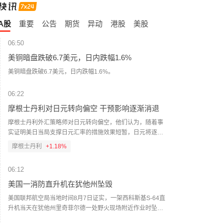
A股
重要
公告
期货
异动
港股
美股
06:50
美铜暗盘跌破6.7美元，日内跌幅1.6%
美铜暗盘跌破6.7美元，日内跌幅1.6%。
06:22
摩根士丹利对日元转向偏空 干预影响逐渐消退
摩根士丹利外汇策略师对日元转向偏空，他们认为，随着事
实证明美日当局支撑日元汇率的措施效果短暂，日元将逐步
走弱。当局联手支撑日元仅短暂提振了日元需求，并未扭转
摩根士丹利
+1.18%
其长期下行趋势。因此，策略师在维持中性立场的同时，转
为偏空倾向。“除非再次联合干预汇市，否则我们预计美元/日
06:12
元将逐步走高，”David Adams、Andrew Watrous和Molly
Nickolin周五写道。（财联社）
美国一消防直升机在犹他州坠毁
美国联邦航空局当地时间8月7日证实，一架西科斯基S-64直
升机当天在犹他州里奇菲尔德一处野火现场附近作业时坠
毁，机上两名乘员目前状况不明。（央视新闻）