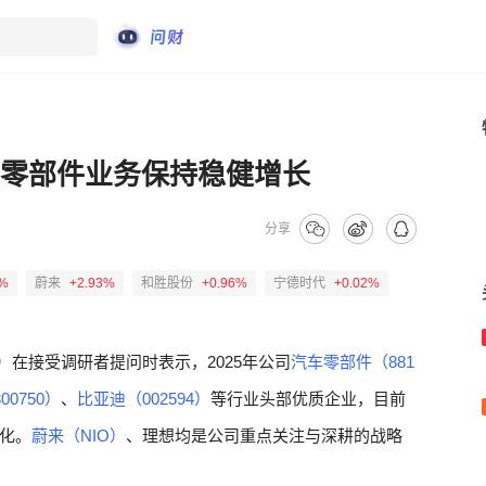
车零部件业务保持稳健增长
分享
6%
蔚来
+2.93%
和胜股份
+0.96%
宁德时代
+0.02%
）
在接受调研者提问时表示，2025年公司
汽车零部件（881
0750）
、
比亚迪（002594）
等行业头部优质企业，目前
化。
蔚来（NIO）
、理想均是公司重点关注与深耕的战略