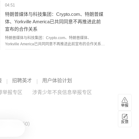
04:51
特朗普媒体与科技集团：Crypto.com、特朗普媒
体、Yorkville America已共同同意不再推进此前
宣布的合作关系
特朗普媒体与科技集团：Crypto.com、特朗普媒体、
Yorkville America已共同同意不再推进此前宣布的合作关系。
（新浪财经）
Yorkville
--
04:37
西班牙将对来自意大利的旅客实施临时边境检查
接
招聘英才
用户体验计划
当地时间8月7日，西班牙政府宣布，将对来自意大利的航空
和海运旅客实施边境检查，8日零时正式生效，持续至9月7
荐举报专区
涉青少年不良信息举报专区
日。西班牙政府表示，相关措施主要包括核查旅客身份和国
籍；对非欧盟国家公民，还将查验签证或居留许可。（央视
04:27
举报
新闻）
联合国特使：也门再次爆发大规模冲突风险升至
四年多来最高水平
反馈
：ZX0050）
联合国也门问题特使汉斯·格伦德贝里8月7日发表声明说，也
门目前再次爆发大规模冲突的风险达到2022年4月联合国斡旋