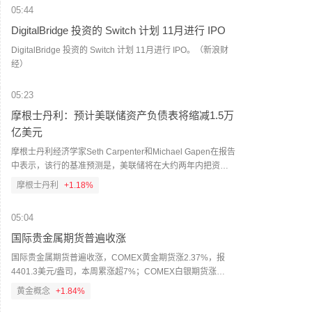
05:44
DigitalBridge 投资的 Switch 计划 11月进行 IPO
DigitalBridge 投资的 Switch 计划 11月进行 IPO。（新浪财
经）
05:23
摩根士丹利：预计美联储资产负债表将缩减1.5万
亿美元
摩根士丹利经济学家Seth Carpenter和Michael Gapen在报告
中表示，该行的基准预测是，美联储将在大约两年内把资产
负债表规模缩减约1.5万亿美元，最早可能从2027年第一季度
摩根士丹利
+1.18%
开始；合理的缩减区间为6000亿至2.5万亿美元。（财联社）
05:04
国际贵金属期货普遍收涨
国际贵金属期货普遍收涨，COMEX黄金期货涨2.37%，报
4401.3美元/盎司，本周累涨超7%；COMEX白银期货涨
3.56%，报63.8美元/盎司，本周累涨超10%。
黄金概念
+1.84%