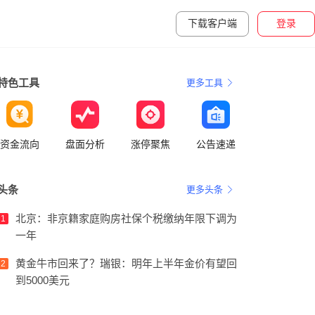
下载客户端
登录
特色工具
更多工具
资金流向
盘面分析
涨停聚焦
公告速递
头条
更多头条
北京：非京籍家庭购房社保个税缴纳年限下调为
1
一年
黄金牛市回来了？瑞银：明年上半年金价有望回
2
到5000美元