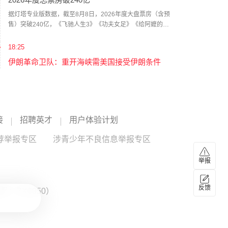
突的担忧，提出寻求退出对伊战事的可能性。报道说，相较
于派遣地面部队，特朗普更倾向于通过空袭伊朗来达成作战
据灯塔专业版数据，截至8月8日，2026年度大盘票房（含预
目标，但凯恩等人认为“不太可能实现”。（新华社）
售）突破240亿，《飞驰人生3》《功夫女足》《给阿嬷的情
书》《镖人：风起大漠》《八仙！》暂列年度票房前五名。
（财联社）
18:25
伊朗革命卫队：重开海峡需美国接受伊朗条件
伊朗革命卫队发言人今天（8月8日）表示，重新开放霍尔木
兹海峡取决于美国完全接受伊朗的条件，与伊朗当前与阿曼
的协商情况无关。（CCTV国际时讯）
17:26
接
招聘英才
用户体验计划
江波龙完成37亿元定增事项 发行价格为560元/股
较最新收盘价溢价45%
荐举报专区
涉青少年不良信息举报专区
江波龙公告称，公司完成向特定对象发行股票，实际发行
660.71万股，发行价格为560.00元/股，募集资金总额37亿
举报
元，扣除发行费用后净额36.68亿元。发行对象最终确定为21
江波龙
--
家，包括易方达基金、金长江、赵启祥、贺伟等，限售期均
反馈
：ZX0050）
为6个月。注：截至周五收盘，江波龙报386.6元/股，此次定
17:22
增价格较收盘价溢价45%。
福建维持防台风三级应急响应