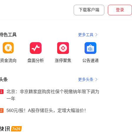
下载客户端
登录
特色工具
更多工具
资金流向
盘面分析
涨停聚焦
公告速递
头条
更多头条
北京：非京籍家庭购房社保个税缴纳年限下调为
1
一年
560元/股！A股存储巨头，定增大幅溢价！
2