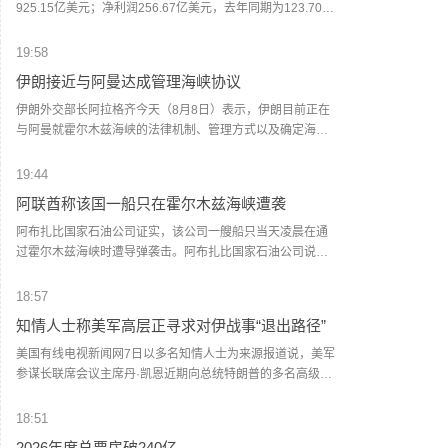
据了解，取消自营体系分销模式后，茅台自营体系由线下自
925.15亿美元；净利润256.67亿美元，去年同期为123.70亿
营门店与i茅台构成，销售贵州茅台酒全系产品，分别聚焦B端
美元；运营利润为129.83亿美元，去年同期为111.60亿美
与C端消费群体。如今，两大渠道执行两个不同售价，形成线
元。
19:58
上线下“双价格体系”。在业内看来，这一系列举措核心目标在
伊朗接近与阿曼达成管理海峡协议
于掌握定价主导权。随着“i茅台”的出现，价格主导权已经从经
销商和黄牛手中转移到厂方。公司可以根据实时动态，调节
伊朗外交部长阿拉格齐今天（8月8日）表示，伊朗目前正在
传统渠道发货与i茅台的供货节奏，在挤压灰色炒作空间的同
与阿曼就霍尔木兹海峡的法律机制、管理方式以及确定海峡
时，为社会渠道保留合理利润。（每日经济新闻）
船舶通行路线进行谈判，双方已经非常接近达成协议。但
是，霍尔木兹海峡能否重新开放还取决于其他条件，包括美
19:44
国对其违反美伊谅解备忘录的行为作出弥补。阿拉格齐说，
阿联酋称该国一船只在霍尔木兹海峡遭袭
过去霍尔木兹海峡存在一套分道通航制，但伊朗认为，原有
路线已经不再适合作为船舶通行路线，伊方无法接受继续使
阿布扎比国家石油公司证实，该公司一艘船只当天凌晨在通
用该路线。因此，有必要规划一套新的通航机制，不过这涉
过霍尔木兹海峡时遭导弹袭击。阿布扎比国家石油公司说，
及复杂的技术和法律问题。目前双方正在讨论的是一条临时
袭击未造成人员受伤，目前局面可控。该公司并未提供遭袭
通航路线。在新的正式通航路线最终确定之前，将首先设立
船只具体类型、导弹来源以及船只受损情况等更多细节。
18:57
一条临时航道，并以此作为未来正式路线的基础。在这一问
（新华社）
知情人士称美军高层正寻求对伊战事“退出路径”
题上，伊朗和阿曼两国的军事部门已根据现有海图展开磋
商。待相关谈判完成并形成最终结论后，新的通航路线将得
美国有线电视新闻网7日以多名知情人士为来源报道说，美军
到确定。（CCTV国际时讯）
参谋长联席会议主席丹·凯恩近期向总统特朗普的多名高级顾
问表示，美国需要找到从伊朗战事中退出的路径。报道援引
知情人士的话说，过去几周内，凯恩同中央情报局局长拉特
18:51
克利夫、国务卿鲁比奥和副总统万斯等讨论了对升级军事冲
2026年度总票房破240亿