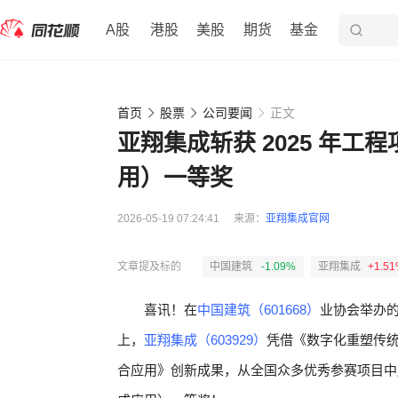
A股
港股
美股
期货
基金
首页
股票
公司要闻
正文
亚翔集成斩获 2025 年
用）一等奖
2026-05-19 07:24:41
来源：
亚翔集成官网
文章提及标的
中国建筑
-1.09%
亚翔集成
+1.5
喜讯！在
中国建筑（601668）
业协会举办的
上，
亚翔集成（603929）
凭借《数字化重塑传统
合应用》创新成果，从全国众多优秀参赛项目中脱