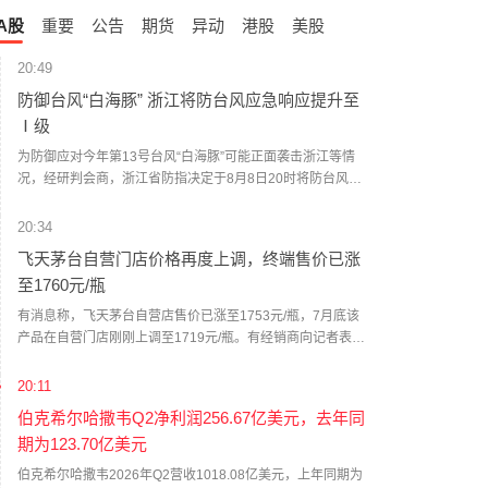
A股
重要
公告
期货
异动
港股
美股
20:49
防御台风“白海豚” 浙江将防台风应急响应提升至
Ⅰ级
为防御应对今年第13号台风“白海豚”可能正面袭击浙江等情
况，经研判会商，浙江省防指决定于8月8日20时将防台风应
急响应提升至Ⅰ级，要求各地各部门密切关注台风发展动
态，按预案方案全力做好各项防台风工作，必要时宣布进入
20:34
紧急防汛期，采取停止户外集体活动、停工、停课、停业、
飞天茅台自营门店价格再度上调，终端售价已涨
停运和封闭交通道路等措施。（新华社）
至1760元/瓶
有消息称，飞天茅台自营店售价已涨至1753元/瓶，7月底该
产品在自营门店刚刚上调至1719元/瓶。有经销商向记者表
示，当前飞天茅台终端售价已涨至1760元/瓶。这已经是茅台
自营门店今年第二次独立提价。7月底，记者从茅台自营门店
20:11
处获悉，公司自营体系飞天茅台酒零售价调整为1719元/瓶。
伯克希尔哈撒韦Q2净利润256.67亿美元，去年同
值得一提的是，与上一次飞天茅台酒单品提价不同，除飞天
期为123.70亿美元
茅台之外，五星、经典版马年生肖、精品茅台三款产品售价
也有所上调，分别涨至1743元/瓶、1951元/瓶、2410元/瓶。
伯克希尔哈撒韦2026年Q2营收1018.08亿美元，上年同期为