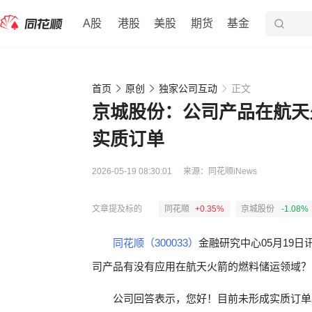
A股
港股
美股
期货
基金
首页
原创
独家公司互动
正文
京城股份：公司产品在航天
实质订单
2026-05-19 08:30:01
来源：
同花顺iNews
文章提及标的
同花顺
+0.35%
京城股份
-1.08%
同花顺（300033）
金融研究中心05月19日
司产品有没有应用在航天火箭的燃料储运领域？
公司回答表示，您好！目前未形成实质订单