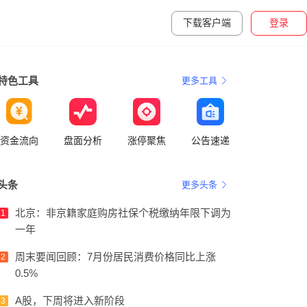
下载客户端
登录
特色工具
更多工具
资金流向
盘面分析
涨停聚焦
公告速递
头条
更多头条
北京：非京籍家庭购房社保个税缴纳年限下调为
1
一年
周末要闻回顾：7月份居民消费价格同比上涨
2
0.5%
A股，下周将进入新阶段
3