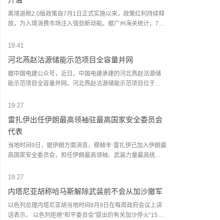
击“命中准确”，造成相关武器装备大范围损毁，并导致数十人
死伤，其中包括沙特人员。声明还称，也门胡塞武装将继续
离境退税2.0版政策自7月1日正式实施以来，政策红利持续释
监视和跟踪沙特支持的武装力量的军事调动和人员集结，并
放，为入境消费市场注入强劲新动能。据广州海关统计，7月
对相关目标实施“精准、直接”的打击。(央视新闻)
1日至8月8日，广州白云机场海关已验放境外旅客离境退税申
请单约1.9万份，申请单金额约1亿元，同比分别增长约5倍、
19:41
1.5倍。据统计，今年1至7月，广州白云机场海关累计验放境
河北燕赵沽源储能示范项目全容量并网
外旅客离境退税申请单超8.9万份，申请单金额超4.86亿元，
同比分别增长7.5倍、1.4倍。(人民财讯)
据中国电建公众号，近日，中国电建承建的河北燕赵沽源储
能示范项目全容量并网。河北燕赵沽源储能示范项目位于张
家口市沽源县西辛营乡，采用了先进的300兆瓦/600兆瓦时磷
酸铁锂储能系统，共安装48组6.25兆瓦/12.5兆瓦时储能单
19:27
元，配套建设了一座220千伏升压站及相关电气附属设施。
雷扎伊出任伊朗最高领袖驻最高国家安全委员会
(人民财讯)
代表
当地时间9日，据伊朗方面消息，穆赫辛·雷扎伊已加入伊朗最
高国家安全委员会，担任伊朗最高领袖、武装力量最高统帅
穆杰塔巴·哈梅内伊在该委员会的代表。(央视新闻)
19:27
内塔尼亚胡称哈马斯解除武装前不会从加沙撤军
以色列总理内塔尼亚胡当地时间8月9日在每周政府会议上讲
话表示， 以色列拒绝“和平委员会”提出的有关加沙停火“15点