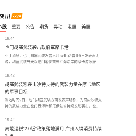
A股
重要
公告
期货
异动
港股
美股
19:44
也门胡塞武装袭击政府军摩卡港
亚丁消息：也门胡塞武装发言人叶海亚·萨雷亚9日发表声明
说，胡塞武装当天以也门塔伊兹省红海沿岸的摩卡港政府军
集结点和武器库为目标，动用大量弹道导弹和无人机发动了
大规模攻击。 据也门政府媒体9日援引摩卡港负责人阿卜杜勒
19:42
马利克·沙拉比的话报道说，袭击波及港口内的民用设施。防
胡塞武装称袭击沙特支持的武装力量在摩卡地区
空部队在摩卡上空拦截了胡塞武装的无人机。 社交媒体上流
的军事目标
传的视频画面显示，遭袭现场浓烟滚滚。 一名摩卡当地官员
告诉新华社记者，该港口遭到弹道导弹和无人机的猛烈攻
当地时间9日，也门胡塞武装方面发表声明称，为回应沙特支
击，港口设施被严重破坏。一些港口工作人员被困，但尚未
持的武装力量在也门西海岸和塔伊兹省持续发动袭击，也门
有人员伤亡的报告。(新华社)
胡塞武装当天对沙特支持的武装力量在摩卡地区的军事集结
和武器库发动了一次“大规模、高强度”军事行动。声明称，此
19:42
次行动使用大量弹道导弹和无人机，目标包括沙特支持的武
离境退税“2.0版”政策落地满月 广州入境消费持续
装力量在摩卡地区的军事集结人员及武器仓库。声明称，袭
升温