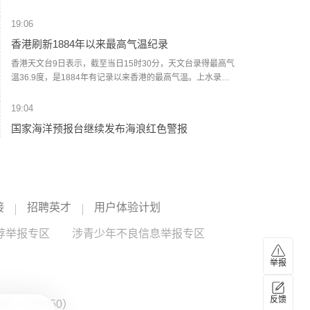
方案”，在巴勒斯坦伊斯兰抵抗运动（哈马斯）彻底解除武装
前，以军不会从加沙地带撤退，并强调在其任内绝不允许建
19:06
立巴勒斯坦国，也绝不允许伊朗拥有核武器。(央视新闻)
香港刷新1884年以来最高气温纪录
香港天文台9日表示，截至当日15时30分，天文台录得最高气
温36.9度，是1884年有记录以来香港的最高气温。上水录得
最高气温39.8度，是天文台自设置自动气象站以来在香港境
内录得的最高纪录。天文台表示，台风“白海豚”的外围下沉气
19:04
流正为广东带来普遍晴朗及极端酷热的天气。未来一两日持
国家海洋预报台继续发布海浪红色警报
续极端酷热，部分地区气温达37度或以上。（央视新闻）
记者从自然资源部获悉，今天（9日）16时，国家海洋预报台
继续发布海浪红色警报。预计8月9日下午到10日下午，东海
将出现7到12米的狂浪到狂涛区，近海海域海浪预警级别为橙
色；浙江近岸海域将出现5到8米的巨浪到狂浪，该近岸海域
18:56
海浪预警级别为红色，上海、福建北部近岸海域将出现3到5
接
招聘英才
用户体验计划
伊朗最高领袖与总统会谈
米的大浪到巨浪，该近岸海域海浪预警级别为橙色，江苏南
部近岸海域将出现3到4米的大浪到巨浪，福建南部近岸海域
荐举报专区
据伊朗塔斯尼姆通讯社今天（8月9日）报道，伊朗总统佩泽
涉青少年不良信息举报专区
将出现2到3.5米的中浪到大浪，该近岸海域海浪预警级别为
希齐扬与伊朗最高领袖、武装力量最高统帅穆杰塔巴·哈梅内
黄色。提醒在上述海域作业的船只注意安全，沿海各有关单
伊举行会谈。双方就伊朗当前经济和军事等问题交换意见，
举报
位提前采取防浪避浪措施。（央视新闻）
重点讨论保障民众基本生活需求、当前冲突局势及未来形
18:42
势、军事领域最新进展，以及本币、外汇和能源资源的筹措
伊朗陆军司令：将对任何敌对行动作出坚决回应
反馈
与使用管理等问题。双方还就伊朗与外国开展经济合作等议
：ZX0050）