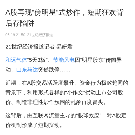
A股再现“傍明星”式炒作，短期狂欢背
后存陷阱
05-19 21:50 21世纪经济报道
21世纪经济报道记者 易妍君
和远气体
“5天3板”、
节能风电
因“明星股东”传闻异
动、
山东赫达
突然跌停……
近期，在A股交易活跃度攀升、资金行为极致趋同的
背景下，利用形式各样的“小作文”扰动上市公司股
价、制造非理性炒作氛围的乱象再度冒头。
这背后，由互联网流量主导的“眼球效应”，对A股定
价机制形成了短期扰动。