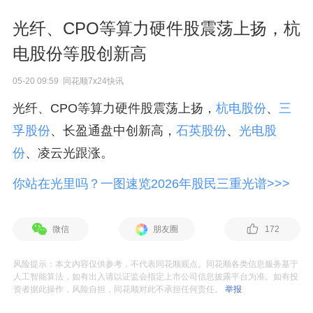
光纤、CPO等算力硬件股震荡上扬，杭
电股份等股创新高
05-20 09:59 同花顺7x24快讯
光纤、CPO等算力硬件股震荡上扬，
杭电股份
、
三
孚股份
、长盈通盘中创新高，
石英股份
、
光电股
份
、凌云光跟涨。
你站在光里吗？一图速览2026年股民三重光谱>>>
微信
朋友圈
172
风险提示：本文内容仅供参考，不代表同花顺观点。同花顺各类信息服务基于
人工智能算法，如有出入请以证监会指定上市公司信息披露平台为准。如有投
资者据此操作，风险自担，同花顺对此不承担任何责任。
举报