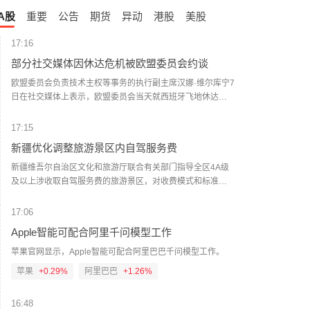
A股
重要
公告
期货
异动
港股
美股
17:16
部分社交媒体因休达危机被欧盟委员会约谈
欧盟委员会负责技术主权等事务的执行副主席汉娜·维尔库宁7
日在社交媒体上表示，欧盟委员会当天就西班牙飞地休达局
势约谈短视频平台TikTok和美国元公司（Meta），要求平台
在危机期间加强内容监测并采取果断措施。 维尔库宁在社交
17:15
媒体平台X上说，在危机情况下，社交媒体平台必须果断采取
新疆优化调整旅游景区内自驾服务费
行动，维护数字空间完整性。她表示，平台应加强对相关内
容的监测，并强化与事实核查机构的合作。 休达位于非洲西
新疆维吾尔自治区文化和旅游厅联合有关部门指导全区4A级
北部、直布罗陀海峡附近的地中海沿岸，与摩洛哥接壤。日
及以上涉收取自驾服务费的旅游景区，对收费模式和标准作
前，大批非法移民从摩洛哥方向进入休达，引发近年来西班
出优化调整。各景区制定优化调整方案，按程序报备后，将
牙最严重的边境移民危机。 据德新社等媒体报道，一些进入
原按“人”收费、按“车”收费全部调整为按“车”收费，根据不同
17:06
休达的非法移民表示，他们此前从社交媒体获悉所谓“边境开
车型（以机动车行驶证核定载人数为准），5座及以下价格均
Apple智能可配合阿里千问模型工作
放”“休达将提供住宿”以及“进入休达后可继续前往西班牙本土”
不超过120元/车，6至7座不超过180元/车，8至19座不超过
等信息。 休达危机也引发了欧盟内部围绕外部边境管控和移
300元/车，20座及以上不超过600元/车。因票务系统需调整
苹果官网显示，Apple智能可配合阿里巴巴千问模型工作。
民政策的新一轮争议。维尔库宁表示，欧盟委员会将于10日
升级，原按“人”收费调整为按“车”收费的景区，新方案不晚于8
苹果
+0.29%
阿里巴巴
+1.26%
继续跟进相关情况。(新华社)
月20日0时起执行，新方案开始实行前为过渡期，过渡期内价
格均不超过30元/人；原按“车”收费的景区，新方案不晚于8月
16:48
12日0时起执行，不设过渡期。各景区新方案将于近日向社会