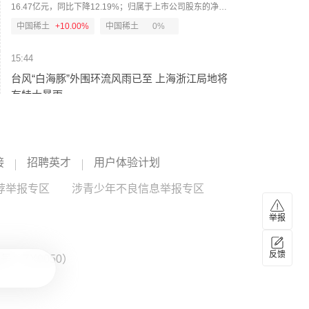
16.47亿元，同比下降12.19%；归属于上市公司股东的净利
润2.37亿元，同比增长46.53%。报告期内，稀土行业供需格
中国稀土
+10.00%
中国稀土
0%
局持续调整优化，受稀土产业政策、下游市场需求提振等多
重有利因素影响，市场行情整体上行，镨钕产品价格较去年
15:44
同期涨幅明显。（新京报）
台风“白海豚”外围环流风雨已至 上海浙江局地将
有特大暴雨
今天13时，台风“白海豚”中心位于距离浙江省温州市东偏南方
向约465公里的洋面上，中心附近最大风力14级，45米/秒。
虽然离浙江还有一定距离，但“白海豚”外围云系今天上午已经
在江苏南部、安徽东南部、浙江等地激发出对流。明天，台
15:38
接
招聘英才
用户体验计划
风登陆前后，华东降雨进一步增强，江苏南部、安徽东南
受台风“白海豚”影响 上海轮渡全线停航
部、上海、浙江大部将有大到暴雨，其中上海南部、浙江东
荐举报专区
涉青少年不良信息举报专区
部有特大暴雨，局地日降雨量将达到400毫米甚至500毫米以
8月8日，记者从上海轮渡获悉，因受今年第13号台风“白海
上，极端性较强，需注意防范。（中国天气网）
豚”影响，截至13时58分，上海轮渡已全线停航。（央视新
举报
闻）
15:32
反馈
：ZX0050）
京昆高速广绵段扩容工程主线路面贯通过半
8月7日，随着最后一段沥青路面完成摊铺，由中铁五局承建
的京昆高速广（元）绵（阳）段扩容工程主线路面63.88公里