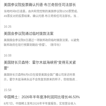
发布，敬请广大游客关注。（人民财讯）
美国参议院投票确认托德·布兰奇担任司法部长
当地时间8日凌晨，由共和党控制的美国参议院以50票赞成、
49票反对的投票结果，确认托德·布兰奇担任司法部长。当地
时间6月8日，美国白宫表示，总统特朗普向美国参议院提交
托德·布兰奇出任司法部长的提名。特朗普4月2日宣布，帕姆·
16:26
邦迪不再担任司法部长，由副部长布兰奇代理。（央视新
美国会参议院通过临时拨款法案
闻）
美国国会参议院8日通过一项联邦政府临时拨款法案，以避免
联邦政府在现行预算到期后“停摆”。（新华社）
16:08
美国财长贝森特：霍尔木兹海峡将“变得无关紧
要”
美国财长贝森特8月6日在接受美国全国广播公司采访时表
示，霍尔木兹海峡永远不会恢复到原来的样子，但他强调，
这不是伊朗方面所描绘的那种对伊朗有利的局面，而是指霍
尔木兹海峡将失去当前能源运输“咽喉要道”的地位。贝森特
15:58
说，在未来两年内，霍尔木兹海峡将“变得无关紧要”，原本通
中国稀土：2026年半年度净利润同比增长46.53%
过海峡运输的能源中将有超过50%或70%改由地下管道输
送。（CCTV国际时讯）
8月7日，中国稀土发布2026年半年度报告，实现营业收入