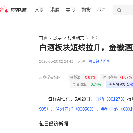
A股
港股
美股
期货
基金
首页
股票
行业研究
正文
白酒板块短线拉升，金徽酒
2026-05-20 02:24:42
来源：
每日经济新闻
文章提及标的
金徽酒
+0.89%
泸州老窖
+1.87%
皇台酒业
-0.74%
查看股票机会
每经AI快讯，5月20日，
白酒（881273）
板
995）
、
泸州老窖（000568）
、
金种子酒（6001
每日经济新闻