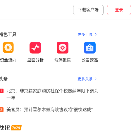
下载客户端
登录
特色工具
更多工具
资金流向
盘面分析
涨停聚焦
公告速递
头条
更多头条
北京：非京籍家庭购房社保个税缴纳年限下调为
1
一年
美官员：预计霍尔木兹海峡协议将“很快达成”
2