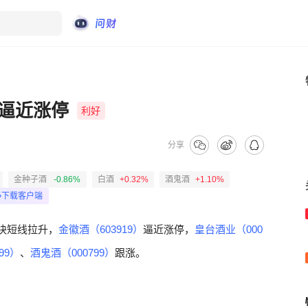
逼近涨停
利好
分享
金种子酒
-0.86%
白酒
+0.32%
酒鬼酒
+1.10%
下载客户端
块短线拉升，
金徽酒（603919）
逼近涨停，
皇台酒业（000
99）
、
酒鬼酒（000799）
跟涨。