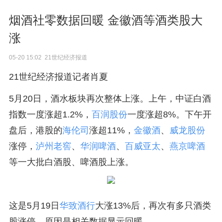
烟酒社零数据回暖 金徽酒等酒类股大
涨
05-20 15:02 21世纪经济报道
21世纪经济报道记者肖夏
5月20日，酒水板块再次整体上涨。上午，中证白酒
指数一度涨超1.2%，
百润股份
一度涨超8%。下午开
盘后，港股的
海伦司
涨超11%，
金徽酒
、
威龙股份
涨停，
泸州老窖
、
华润啤酒
、
百威亚太
、
燕京啤酒
等一大批白酒股、啤酒股上涨。
这是5月19日
华致酒行
大涨13%后，再次有多只酒类
股涨停，原因是相关数据显示回暖。