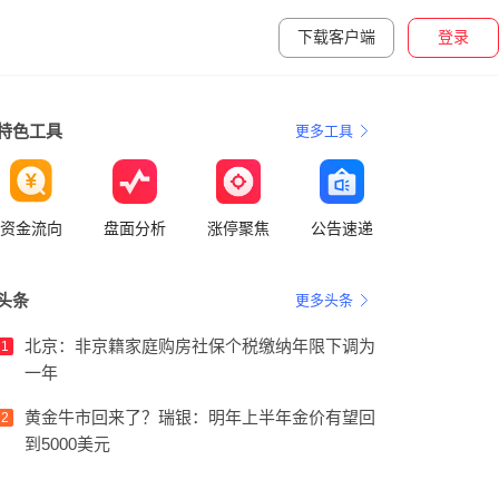
下载客户端
登录
特色工具
更多工具
资金流向
盘面分析
涨停聚焦
公告速递
头条
更多头条
北京：非京籍家庭购房社保个税缴纳年限下调为
1
一年
黄金牛市回来了？瑞银：明年上半年金价有望回
2
到5000美元