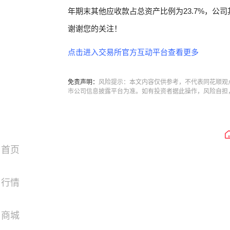
年期末其他应收款占总资产比例为23.7%，公
谢谢您的关注！
点击进入交易所官方互动平台查看更多
免责声明：
风险提示：本文内容仅供参考，不代表同花顺观
市公司信息披露平台为准。如有投资者据此操作，风险自担
首页
行情
商城