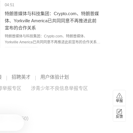
04:51
特朗普媒体与科技集团：Crypto.com、特朗普媒
体、Yorkville America已共同同意不再推进此前
宣布的合作关系
特朗普媒体与科技集团：Crypto.com、特朗普媒体、
Yorkville America已共同同意不再推进此前宣布的合作关系。
（新浪财经）
Yorkville
--
04:37
西班牙将对来自意大利的旅客实施临时边境检查
接
招聘英才
用户体验计划
当地时间8月7日，西班牙政府宣布，将对来自意大利的航空
和海运旅客实施边境检查，8日零时正式生效，持续至9月7
荐举报专区
涉青少年不良信息举报专区
日。西班牙政府表示，相关措施主要包括核查旅客身份和国
籍；对非欧盟国家公民，还将查验签证或居留许可。（央视
04:27
举报
新闻）
联合国特使：也门再次爆发大规模冲突风险升至
四年多来最高水平
反馈
：ZX0050）
联合国也门问题特使汉斯·格伦德贝里8月7日发表声明说，也
门目前再次爆发大规模冲突的风险达到2022年4月联合国斡旋