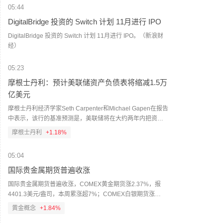
05:44
DigitalBridge 投资的 Switch 计划 11月进行 IPO
DigitalBridge 投资的 Switch 计划 11月进行 IPO。（新浪财
经）
05:23
摩根士丹利：预计美联储资产负债表将缩减1.5万
亿美元
摩根士丹利经济学家Seth Carpenter和Michael Gapen在报告
中表示，该行的基准预测是，美联储将在大约两年内把资产
负债表规模缩减约1.5万亿美元，最早可能从2027年第一季度
摩根士丹利
+1.18%
开始；合理的缩减区间为6000亿至2.5万亿美元。（财联社）
05:04
国际贵金属期货普遍收涨
国际贵金属期货普遍收涨，COMEX黄金期货涨2.37%，报
4401.3美元/盎司，本周累涨超7%；COMEX白银期货涨
3.56%，报63.8美元/盎司，本周累涨超10%。
黄金概念
+1.84%