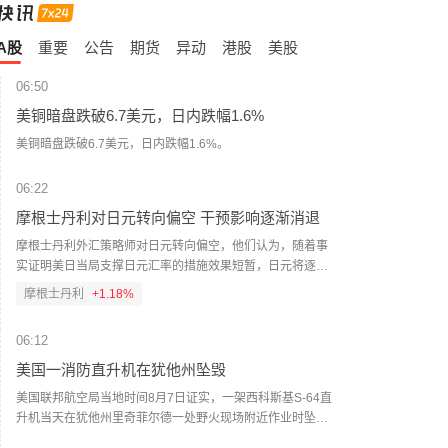
A股
重要
公告
期货
异动
港股
美股
06:50
美铜暗盘跌破6.7美元，日内跌幅1.6%
美铜暗盘跌破6.7美元，日内跌幅1.6%。
06:22
摩根士丹利对日元转向偏空 干预影响逐渐消退
摩根士丹利外汇策略师对日元转向偏空，他们认为，随着事
实证明美日当局支撑日元汇率的措施效果短暂，日元将逐步
走弱。当局联手支撑日元仅短暂提振了日元需求，并未扭转
摩根士丹利
+1.18%
其长期下行趋势。因此，策略师在维持中性立场的同时，转
为偏空倾向。“除非再次联合干预汇市，否则我们预计美元/日
06:12
元将逐步走高，”David Adams、Andrew Watrous和Molly
Nickolin周五写道。（财联社）
美国一消防直升机在犹他州坠毁
美国联邦航空局当地时间8月7日证实，一架西科斯基S-64直
升机当天在犹他州里奇菲尔德一处野火现场附近作业时坠
毁，机上两名乘员目前状况不明。（央视新闻）