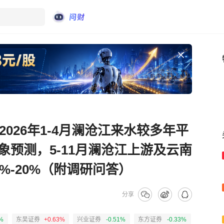
026年1-4月澜沧江来水较多年平
象预测，5-11月澜沧江上游及云南
%-20%（附调研问答）
分享
%
东吴证券
+0.63%
兴业证券
-0.51%
东方证券
-0.33%