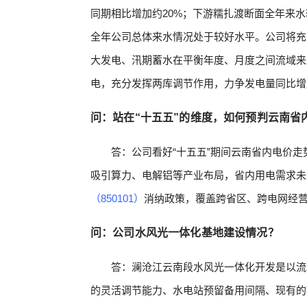
同期相比增加约20%；下游糯扎渡断面全年来水
全年公司总体来水情况处于较好水平。公司将充
大发电、汛期蓄水在平衡年度、月度之间流域来
电，充分发挥两库调节作用，力争发电量同比增
问：站在“十五五”的维度，如何预判云南省
答：公司看好“十五五”期间云南省内电价走
吸引算力、电解铝等产业布局，省内用电需求未
（850101）
消纳政策，覆盖跨省区、跨电网经
问：公司水风光一体化基地建设情况？
答：澜沧江云南段水风光一体化开发是以流
的灵活调节能力、水电站预留备用间隔、现有的