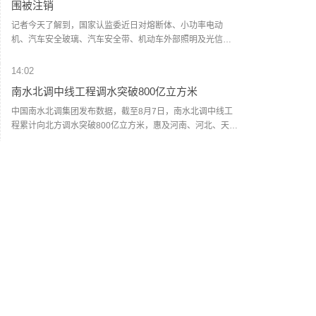
围被注销
记者今天了解到，国家认监委近日对熔断体、小功率电动
机、汽车安全玻璃、汽车安全带、机动车外部照明及光信号
装置、机动车辆间接视野装置、汽车座椅及座椅头枕、汽车
行驶记录仪、车身反光标识等9种产品领域原有指定实验室进
14:02
行了能力核查。按照《中华人民共和国认证认可条例》《强
南水北调中线工程调水突破800亿立方米
制性产品认证机构和实验室管理办法》等规定，发布熔断体
等9种产品领域原有指定实验室能力核查结果，包括CCC认证
中国南水北调集团发布数据，截至8月7日，南水北调中线工
指定实验室名单和注销部分CCC认证指定实验室业务范围名
程累计向北方调水突破800亿立方米，惠及河南、河北、天
单。（央视新闻）
津、北京近1.18亿人。为沿线27座大中城市、243个县（市、
区）带来好水、活水。通水近12年来，南水北调中线工程充
13:56
分发挥优化水资源配置、保障群众饮水安全、复苏河湖生态
现货黄金站上4280美元/盎司
环境、畅通南北经济循环等作用，为保障国家水安全提供坚
实支撑。（新华社）
现货黄金站上4280美元/盎司，日内涨0.94%。
黄金概念
--
沪金
--
13:51
日本5年期国债收益率上升5个基点至2.075%
日本5年期国债收益率上升5个基点至2.075%。