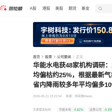
A股
港股
美股
期货
基金
首页
股票
公司要闻
正文
华能水电获48家机构调研：2
均偏枯约25%，根据最新气
省内降雨较多年平均偏多10
2026-05-21 23:23:54
来源：
同花顺iNews
文章提及标的
华能水电
-0.82%
证券公司
-0.35