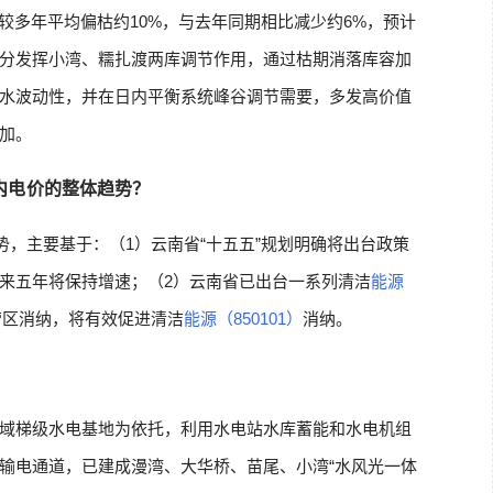
较多年平均偏枯约10%，与去年同期相比减少约6%，预计
分发挥小湾、糯扎渡两库调节作用，通过枯期消落库容加
水波动性，并在日内平衡系统峰谷调节需要，多发高价值
加。
内电价的整体趋势？
势，主要基于：（1）云南省“十五五”规划明确将出台政策
来五年将保持增速；（2）云南省已出台一系列清洁
能源
营区消纳，将有效促进清洁
能源（850101）
消纳。
域梯级水电基地为依托，利用水电站水库蓄能和水电机组
输电通道，已建成漫湾、大华桥、苗尾、小湾“水风光一体