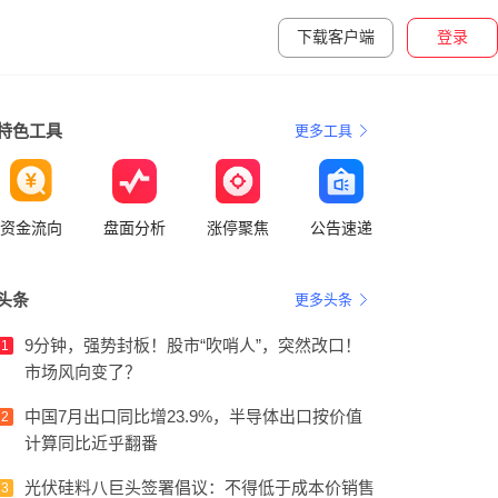
下载客户端
登录
特色工具
更多工具
资金流向
盘面分析
涨停聚焦
公告速递
头条
更多头条
9分钟，强势封板！股市“吹哨人”，突然改口！
1
市场风向变了？
中国7月出口同比增23.9%，半导体出口按价值
2
计算同比近乎翻番
光伏硅料八巨头签署倡议：不得低于成本价销售
3