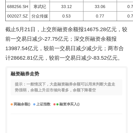
688256.SH
寒武纪
33.12
33.06
0.
002027.SZ
分众传媒
0.53
0.77
0.
截止5月21日，上交所融资余额报14675.28亿元，较
前一交易日减少-27.75亿元；深交所融资余额报
13987.54亿元，较前一交易日减少减少元；两市合
计28662.81亿元，较前一交易日减少-83.52亿元。
融资融券走势
提示：一般情况下，大盘融资融券余额可以用来判断大盘走
势强弱，余额上升后市倾向看多，余额下降看空
两融余额()
上证指数
融资净买入()