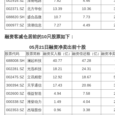
002916.SZ
深南电路
7.82
4.46
002371.SZ
北方华创
13.39
10.36
688820.SH
盛合晶微
10.7
7.73
000977.SZ
浪潮信息
7.27
4.49
融资客减仓居前的10只股票如下：
05月21日融资净卖出前十股
股票代码
股票简称
融资买入额（亿）
融资偿还额（亿）
融资净
688008.SH
澜起科技
40.77
47.28
002281.SZ
光迅科技
18.21
24.31
002475.SZ
立讯精密
12.92
18.67
300394.SZ
天孚通信
17.43
20.86
002600.SZ
领益智造
4.94
7.58
000338.SZ
潍柴动力
1.49
4.04
002353.SZ
杰瑞股份
0.96
3.38