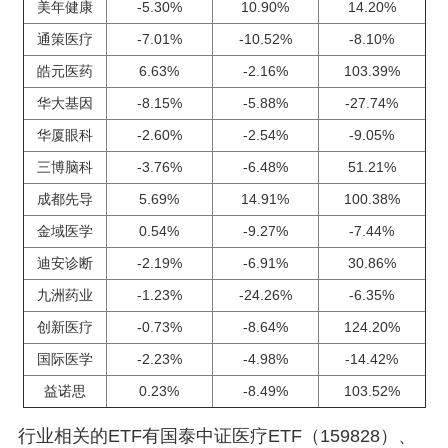
美年健康
-5.30%
10.90%
14.20%
通策医疗
-7.01%
-10.52%
-8.10%
皓元医药
6.63%
-2.16%
103.39%
华大基因
-8.15%
-5.88%
-27.74%
华厦眼科
-2.60%
-2.54%
-9.05%
三博脑科
-3.76%
-6.48%
51.21%
成都先导
5.69%
14.91%
100.38%
金域医学
0.54%
-9.27%
-7.44%
迪安诊断
-2.19%
-6.91%
30.86%
九洲药业
-1.23%
-24.26%
-6.35%
创新医疗
-0.73%
-8.64%
124.20%
国际医学
-2.23%
-4.98%
-14.42%
益诺思
0.23%
-8.49%
103.52%
行业相关的ETF有国泰中证医疗ETF（159828）、