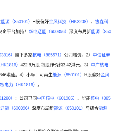
生
能源（850101）
H股偏好
金风科技（HK2208）
、
协鑫科
央企平台加持！
华电辽能（600396）
深度布局新
能源（850
3816）
旗下多家
核电（885571）
公司增资。2）
中信证券
K1816）
422.8万股 每股作价约3.42港元。3）
中广核电
.846港仙。4）小摩：可再生
能源（850101）
H股偏好
金风
核电力（HK1816）
。
1280）
：公司已同
中国核电（601985）
、华能
核电（885
辽能（600396）
深度布局新
能源（850101）
与综合
能源