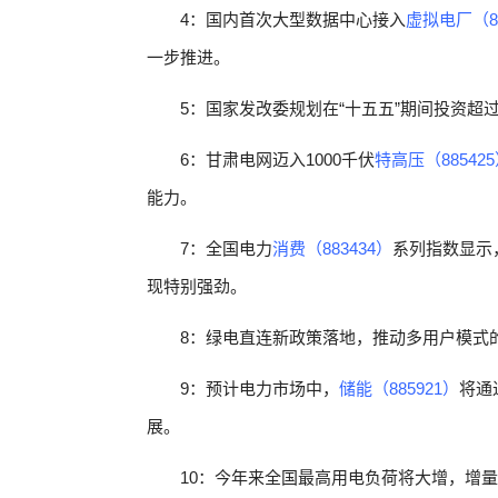
4：国内首次大型数据中心接入
虚拟电厂（88
一步推进。
5：国家发改委规划在“十五五”期间投资超
6：甘肃电网迈入1000千伏
特高压（88542
能力。
7：全国电力
消费（883434）
系列指数显示
现特别强劲。
8：绿电直连新政策落地，推动多用户模式
9：预计电力市场中，
储能（885921）
将通
展。
10：今年来全国最高用电负荷将大增，增