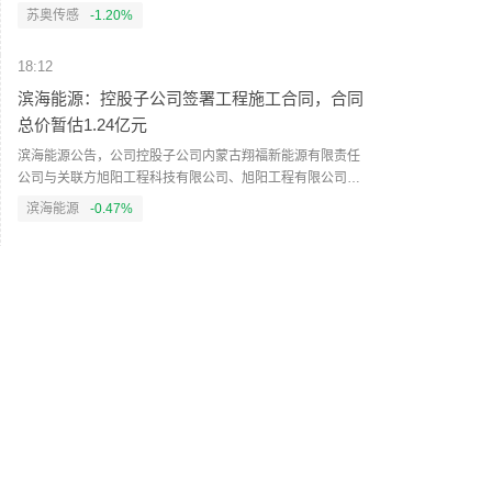
降42.83%。归属于上市公司股东的扣除非经常性损益的净利
苏奥传感
-1.20%
润1354.84万元，同比下降66.75%。公司计划不派发现金红
利，不送红股，不以公积金转增股本。
18:12
滨海能源：控股子公司签署工程施工合同，合同
总价暂估1.24亿元
滨海能源公告，公司控股子公司内蒙古翔福新能源有限责任
公司与关联方旭阳工程科技有限公司、旭阳工程有限公司签
署工程施工合同，涉及负极材料二期10万吨/年前端项目部分
滨海能源
-0.47%
工程总承包及脱硫净化系统采购施工等，各合同总价款暂估
合计1.24亿元（含税）。该事项构成关联交易，已获公司董
18:12
事会审议通过，尚需股东会批准。
睿智医药：向特定对象发行股票获中国证监会同
意注册批复
睿智医药公告，公司于近日收到中国证监会出具的《关于同
意睿智医药科技股份有限公司向特定对象发行股票注册的批
复》（证监许可〔2026〕1951号），同意公司向特定对象发
睿智医药
--
行股票的注册申请，批复自同意注册之日起12个月内有效。
18:12
吉峰科技：向特定对象发行股票获证监会同意注