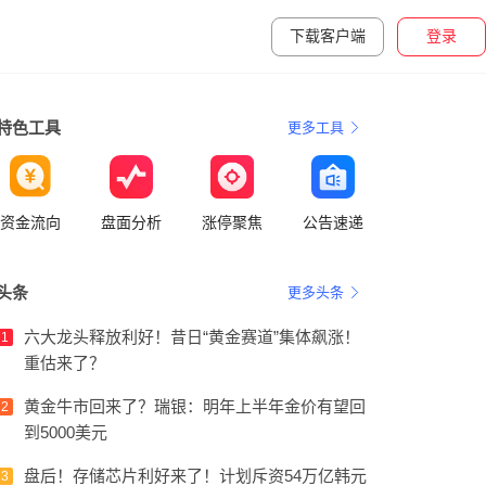
下载客户端
登录
特色工具
更多工具
资金流向
盘面分析
涨停聚焦
公告速递
头条
更多头条
六大龙头释放利好！昔日“黄金赛道”集体飙涨！
1
重估来了？
黄金牛市回来了？瑞银：明年上半年金价有望回
2
到5000美元
盘后！存储芯片利好来了！计划斥资54万亿韩元
3