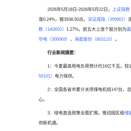
2026年5月18日-2026年5月22日，
上证指数（
涨0.24%，报3938.50点。
深证成指（399001）
数（1A0001）
1.27%。前五大上涨个股分别为
嘉
华电（300069）
、
海星股份（603115）
。
行业新闻摘要：
1：今夏最高用电负荷预计约16亿千瓦，较
50101）
电力保供。
2：全国各省市累计关停煤电机组147台，总
心。
3：绿电直连政策全面扩围，推动园区级
储能
供新机遇。