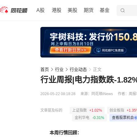
A股
港股
美股
期货
基金
首页
行业
行业动态
正文
行业周报|电力指数跌-1.82%
2026-05-22 08:18:28
来源：
同花顺iNews
作者：
周报
文章提及标的
上证指数
+1.02%
创业板指
+1.3
金利华电
-0.31%
查看股票机会
本周行情回顾：