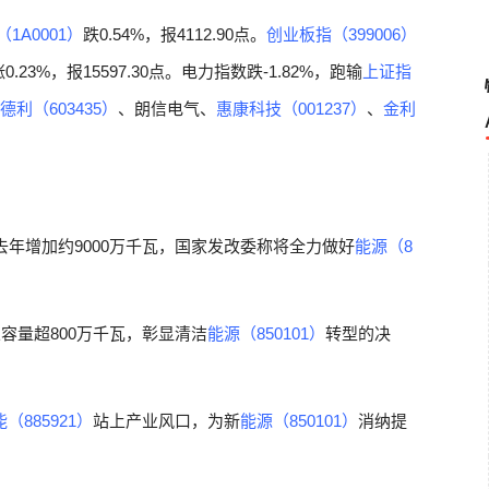
1A0001）
跌0.54%，报4112.90点。
创业板指（399006）
涨0.23%，报15597.30点。电力指数跌-1.82%，跑输
上证指
德利（603435）
、朗信电气、
惠康科技（001237）
、
金利
去年增加约9000万千瓦，国家发改委称将全力做好
能源（8
容量超800万千瓦，彰显清洁
能源（850101）
转型的决
（885921）
站上产业风口，为新
能源（850101）
消纳提