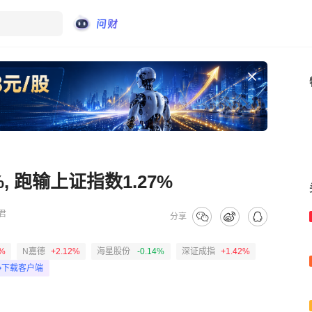
, 跑输上证指数1.27%
君
分享
5%
N嘉德
+2.12%
海星股份
-0.14%
深证成指
+1.42%
下载客户端