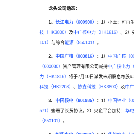
龙头公司动态：
1、
长江电力（600900）
：
1）小摩：可再
技（HK3800）
及
中广核电力（HK1816）
。2）
101）
与综合
能源（850101）
。
2、
中国广核（003816）
：
1）
中国广核（00
（600030）
资产管理有限公司减持
中广核电力（H
力（HK1816）
将于7月10日派发末期股息每股9
科技（HK2208）
、
协鑫科技（HK3800）
及
中广
3、
中国核电（601985）
：
1）
中国铀业（00
571）
签署了长贸协议。2）央企平台加持！
华电
（850101）
。